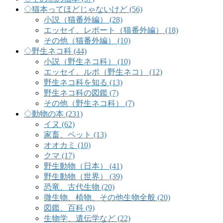
◇猫本ってほどじゃないけど (56)
小説（猫番外編） (28)
エッセイ、レポート（猫番外編） (18)
その他（猫番外編） (10)
◇野生ネコ科 (44)
小説（野生ネコ科） (10)
エッセイ、ルポ（野生ネコ） (12)
野生ネコ科を知る (13)
野生ネコ科の図鑑 (7)
その他（野生ネコ科） (7)
◇動物の本 (231)
イヌ (62)
家畜、ペット (13)
オオカミ (10)
クマ (17)
野生動物（日本） (41)
野生動物（世界） (39)
恐竜、古代生物 (20)
微生物、植物、その他生物全般 (20)
図鑑、百科 (9)
生物学、遺伝学など (22)