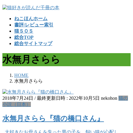
コ
ナ
ン
ビ
ねこほんホーム
テ
ゲ
書評/レビュー索引
ン
ー
猫ＳＯＳ
ツ
シ
総合TOP
へ
ョ
総合サイトマップ
ス
ン
キ
に
水無月さらら
ッ
移
プ
動
HOME
水無月さらら
2018年7月24日
/ 最終更新日時 :
2022年10月5日
nekohon
猫の
小説（日本）
水無月さらら『猫の橋口さん』
大好きなお母さんを失った男の子を、飼い猫が心配し