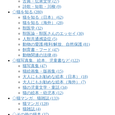
古典・伝承文学 (27)
詩歌・短歌・川柳 (9)
◇猫を知る (280)
猫を知る（日本） (62)
猫を知る（海外） (28)
獣医学 (32)
獣医論・獣医さんのエッセイ (30)
人獣共通感染症 (5)
動物の愛護/権利/解放、自然保護 (81)
飼育書・フード (47)
動物関連の法律 (8)
◇猫写真集、絵本、児童書など (122)
猫写真集 (47)
猫絵画集・版画集 (15)
大人にもお勧めな絵本（日本） (18)
大人にもお勧めな絵本（海外） (7)
猫の児童文学・童話 (34)
猫の絵本・幼児本 (12)
◇猫マンガ、猫雑誌 (133)
猫マンガ (128)
猫雑誌 (4)
◇その他の猫本 (37)