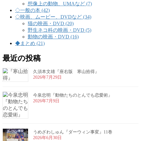
想像上の動物、UMAなど (7)
◇一般の本 (42)
◇映画、ムービー、DVDなど (34)
猫の映画・DVD (20)
野生ネコ科の映画・DVD (5)
動物の映画・DVD (16)
◆まとめ (21)
最近の投稿
久須本文雄『座右版 寒山拾得』
2026年7月29日
今泉忠明『動物たちのとんでも恋愛術』
2026年7月9日
うめざわしゅん『ダーウィン事変』11巻
2026年6月30日