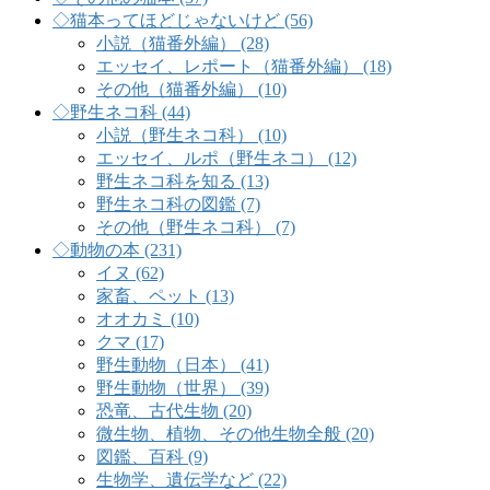
◇猫本ってほどじゃないけど (56)
小説（猫番外編） (28)
エッセイ、レポート（猫番外編） (18)
その他（猫番外編） (10)
◇野生ネコ科 (44)
小説（野生ネコ科） (10)
エッセイ、ルポ（野生ネコ） (12)
野生ネコ科を知る (13)
野生ネコ科の図鑑 (7)
その他（野生ネコ科） (7)
◇動物の本 (231)
イヌ (62)
家畜、ペット (13)
オオカミ (10)
クマ (17)
野生動物（日本） (41)
野生動物（世界） (39)
恐竜、古代生物 (20)
微生物、植物、その他生物全般 (20)
図鑑、百科 (9)
生物学、遺伝学など (22)