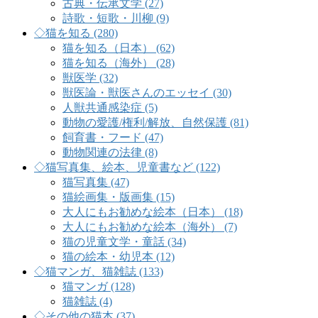
古典・伝承文学 (27)
詩歌・短歌・川柳 (9)
◇猫を知る (280)
猫を知る（日本） (62)
猫を知る（海外） (28)
獣医学 (32)
獣医論・獣医さんのエッセイ (30)
人獣共通感染症 (5)
動物の愛護/権利/解放、自然保護 (81)
飼育書・フード (47)
動物関連の法律 (8)
◇猫写真集、絵本、児童書など (122)
猫写真集 (47)
猫絵画集・版画集 (15)
大人にもお勧めな絵本（日本） (18)
大人にもお勧めな絵本（海外） (7)
猫の児童文学・童話 (34)
猫の絵本・幼児本 (12)
◇猫マンガ、猫雑誌 (133)
猫マンガ (128)
猫雑誌 (4)
◇その他の猫本 (37)