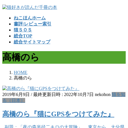
コ
ナ
ン
ビ
ねこほんホーム
テ
ゲ
書評/レビュー索引
ン
ー
猫ＳＯＳ
ツ
シ
総合TOP
へ
ョ
総合サイトマップ
ス
ン
キ
に
高橋のら
ッ
移
プ
動
HOME
高橋のら
2019年6月9日
/ 最終更新日時 :
2022年10月7日
nekohon
猫を知
る（日本）
高橋のら『猫にGPSをつけてみた』
副題：「夜の森半径二キロの大冒険」。 東京から、大分県