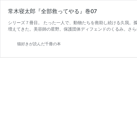
常木寝太郎『全部救ってやる』巻07
シリーズ７冊目。 たった一人で、動物たちを救助し続ける久我。
増えてきた。美容師の星野。保護団体ディフェンドのくるみ。さら
常
ストーリー 長い間、長内 …
続きを読む
木
猫好きが読んだ千冊の本
寝
太
郎
『全
部
救
っ
て
や
る』
巻
07