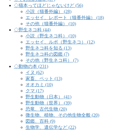
◇猫本ってほどじゃないけど (56)
小説（猫番外編） (28)
エッセイ、レポート（猫番外編） (18)
その他（猫番外編） (10)
◇野生ネコ科 (44)
小説（野生ネコ科） (10)
エッセイ、ルポ（野生ネコ） (12)
野生ネコ科を知る (13)
野生ネコ科の図鑑 (7)
その他（野生ネコ科） (7)
◇動物の本 (231)
イヌ (62)
家畜、ペット (13)
オオカミ (10)
クマ (17)
野生動物（日本） (41)
野生動物（世界） (39)
恐竜、古代生物 (20)
微生物、植物、その他生物全般 (20)
図鑑、百科 (9)
生物学、遺伝学など (22)