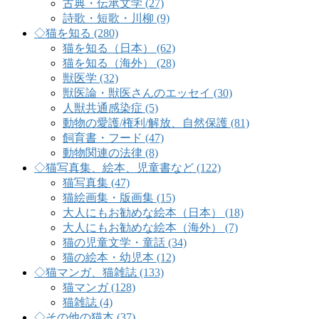
古典・伝承文学 (27)
詩歌・短歌・川柳 (9)
◇猫を知る (280)
猫を知る（日本） (62)
猫を知る（海外） (28)
獣医学 (32)
獣医論・獣医さんのエッセイ (30)
人獣共通感染症 (5)
動物の愛護/権利/解放、自然保護 (81)
飼育書・フード (47)
動物関連の法律 (8)
◇猫写真集、絵本、児童書など (122)
猫写真集 (47)
猫絵画集・版画集 (15)
大人にもお勧めな絵本（日本） (18)
大人にもお勧めな絵本（海外） (7)
猫の児童文学・童話 (34)
猫の絵本・幼児本 (12)
◇猫マンガ、猫雑誌 (133)
猫マンガ (128)
猫雑誌 (4)
◇その他の猫本 (37)