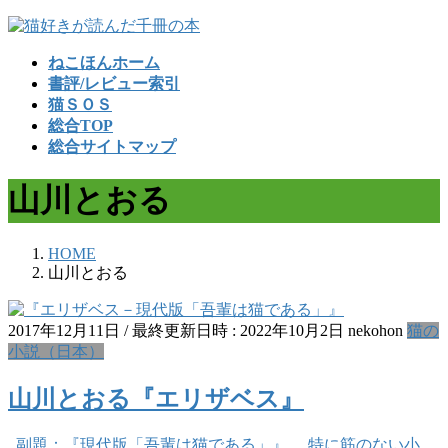
コ
ナ
ン
ビ
ねこほんホーム
テ
ゲ
書評/レビュー索引
ン
ー
猫ＳＯＳ
ツ
シ
総合TOP
へ
ョ
総合サイトマップ
ス
ン
キ
に
山川とおる
ッ
移
プ
動
HOME
山川とおる
2017年12月11日
/ 最終更新日時 :
2022年10月2日
nekohon
猫の
小説（日本）
山川とおる『エリザベス』
副題：『現代版「吾輩は猫である」』。 特に筋のない小