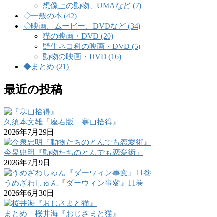
想像上の動物、UMAなど (7)
◇一般の本 (42)
◇映画、ムービー、DVDなど (34)
猫の映画・DVD (20)
野生ネコ科の映画・DVD (5)
動物の映画・DVD (16)
◆まとめ (21)
最近の投稿
久須本文雄『座右版 寒山拾得』
2026年7月29日
今泉忠明『動物たちのとんでも恋愛術』
2026年7月9日
うめざわしゅん『ダーウィン事変』11巻
2026年6月30日
まとめ：桜井海『おじさまと猫』