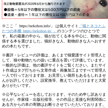
※ここ「 https://nekohon.info/」 は個人サイト
「猫とネコとふ
たつの本棚 https://nekohon.jp/ 」
のコンテンツのひとつで
す。私の蔵書の中から、猫が出てくる本を中心に、動物に関
係する本を選びました。猫好きな人、動物好きな人へおすす
めの本たちです。
※書評・レビューの評価は、あくまで猫愛護サイト管理人と
して、猫や動物たちの扱いに重点を置いて評価しています。
一般的な評価は、他の書評サイトをご覧ください。またサイ
ト作成はタグ打ちから文章作成・画像加工まですべて管理人
一人で行っております故、お見苦しい個所もあるもしれませ
んがお許しください。誤変換等、教えていただけますと大変
ありがたいです。
※公平なレビューを志しております。そのため申し訳ありま
せんが、作家様・出版社様等、その作品と直接な利害関係に
ある方からの本の寄贈はお断りさせていただいております。