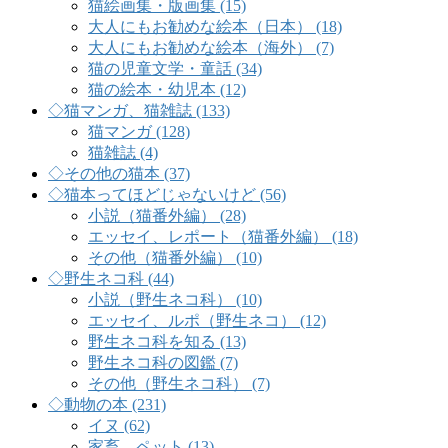
猫絵画集・版画集 (15)
大人にもお勧めな絵本（日本） (18)
大人にもお勧めな絵本（海外） (7)
猫の児童文学・童話 (34)
猫の絵本・幼児本 (12)
◇猫マンガ、猫雑誌 (133)
猫マンガ (128)
猫雑誌 (4)
◇その他の猫本 (37)
◇猫本ってほどじゃないけど (56)
小説（猫番外編） (28)
エッセイ、レポート（猫番外編） (18)
その他（猫番外編） (10)
◇野生ネコ科 (44)
小説（野生ネコ科） (10)
エッセイ、ルポ（野生ネコ） (12)
野生ネコ科を知る (13)
野生ネコ科の図鑑 (7)
その他（野生ネコ科） (7)
◇動物の本 (231)
イヌ (62)
家畜、ペット (13)