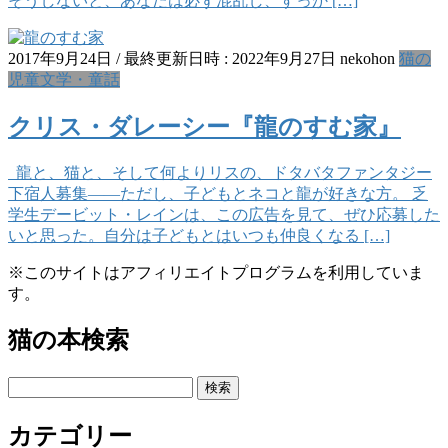
そうしないと、あなたは必ず混乱し、すっか […]
2017年9月24日
/ 最終更新日時 :
2022年9月27日
nekohon
猫の
児童文学・童話
クリス・ダレーシー『龍のすむ家』
龍と、猫と、そして何よりリスの、ドタバタファンタジー
下宿人募集――ただし、子どもとネコと龍が好きな方。 乏
学生デービット・レインは、この広告を見て、ぜひ応募した
いと思った。自分は子どもとはいつも仲良くなる […]
※このサイトはアフィリエイトプログラムを利用していま
す。
猫の本検索
検
索:
カテゴリー