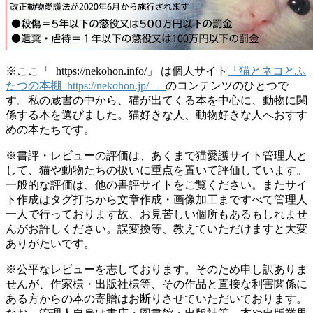
※ここ「 https://nekohon.info/」 は個人サイト
「猫とネコとふ
たつの本棚 https://nekohon.jp/ 」
のコンテンツのひとつで
す。私の蔵書の中から、猫が出てくる本を中心に、動物に関
係する本を選びました。猫好きな人、動物好きな人へおすす
めの本たちです。
※書評・レビューの評価は、あくまで猫愛護サイト管理人と
して、猫や動物たちの扱いに重点を置いて評価しています。
一般的な評価は、他の書評サイトをご覧ください。またサイ
ト作成はタグ打ちから文章作成・画像加工まですべて管理人
一人で行っております故、お見苦しい個所もあるもしれませ
んがお許しください。誤変換等、教えていただけますと大変
ありがたいです。
※公平なレビューを志しております。そのため申し訳ありま
せんが、作家様・出版社様等、その作品と直接な利害関係に
ある方からの本の寄贈はお断りさせていただいております。