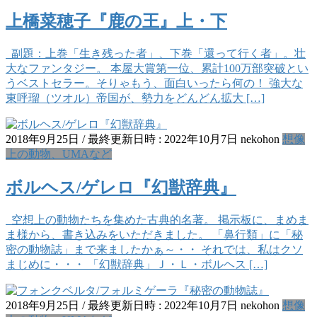
上橋菜穂子『鹿の王』上・下
副題：上巻「生き残った者」、下巻「還って行く者」。壮
大なファンタジー。 本屋大賞第一位、累計100万部突破とい
うベストセラー。そりゃもう、面白いったら何の！ 強大な
東呼瑠（ツオル）帝国が、勢力をどんどん拡大 […]
2018年9月25日
/ 最終更新日時 :
2022年10月7日
nekohon
想像
上の動物、UMAなど
ボルヘス/ゲレロ『幻獣辞典』
空想上の動物たちを集めた古典的名著。 掲示板に、まめま
ま様から、書き込みをいただきました。 「鼻行類」に「秘
密の動物誌」まで来ましたかぁ～・・ それでは、私はクソ
まじめに・・・ 「幻獣辞典」Ｊ・Ｌ・ボルヘス […]
2018年9月25日
/ 最終更新日時 :
2022年10月7日
nekohon
想像