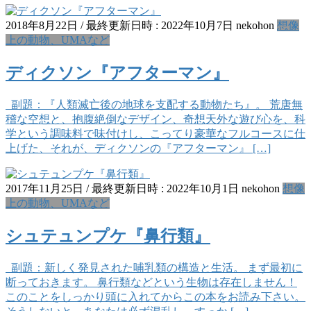
2018年8月22日
/ 最終更新日時 :
2022年10月7日
nekohon
想像
上の動物、UMAなど
ディクソン『アフターマン』
副題：『人類滅亡後の地球を支配する動物たち』。 荒唐無
稽な空想と、抱腹絶倒なデザイン、奇想天外な遊び心を、科
学という調味料で味付けし、こってり豪華なフルコースに仕
上げた、それが、ディクソンの『アフターマン』 […]
2017年11月25日
/ 最終更新日時 :
2022年10月1日
nekohon
想像
上の動物、UMAなど
シュテュンプケ『鼻行類』
副題：新しく発見された哺乳類の構造と生活。 まず最初に
断っておきます。 鼻行類などという生物は存在しません！
このことをしっかり頭に入れてからこの本をお読み下さい。