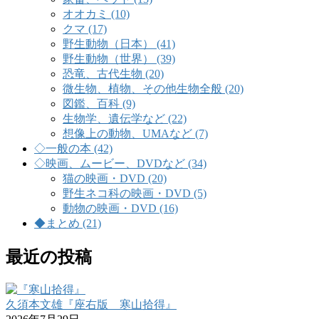
オオカミ (10)
クマ (17)
野生動物（日本） (41)
野生動物（世界） (39)
恐竜、古代生物 (20)
微生物、植物、その他生物全般 (20)
図鑑、百科 (9)
生物学、遺伝学など (22)
想像上の動物、UMAなど (7)
◇一般の本 (42)
◇映画、ムービー、DVDなど (34)
猫の映画・DVD (20)
野生ネコ科の映画・DVD (5)
動物の映画・DVD (16)
◆まとめ (21)
最近の投稿
久須本文雄『座右版 寒山拾得』