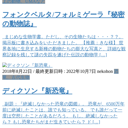
上の動物、UMAなど
フォンクベルタ/フォルミゲーラ『秘密
の動物誌』
まじめな生物学書。ただし、その生物たちは・・・？？。
掲示板に書き込みをいただきました。 【推薦：きな様】 世
界各地に生息する新種の動物たちの膨大な写真と、詳細な観
察記録を残して謎の失踪を遂げた伝説の動物学 […]
2018年8月22日
/ 最終更新日時 :
2022年10月7日
nekohon
恐
竜、古代生物
ディクソン『新恐竜』
副題：『絶滅しなかった恐竜の図鑑』。 恐竜が、6500万年
前に絶滅したことは、誰でも知っている。 でも誰だって一
度は空想したことがあるだろう。 もし、絶滅しなかった
ら？ もし恐竜たちがまだ生きていたら？ ド […]