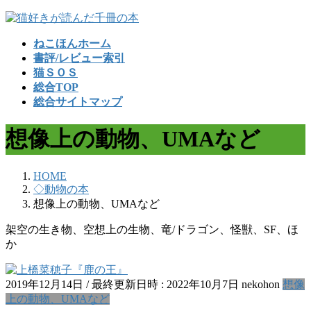
コ
ナ
ン
ビ
ねこほんホーム
テ
ゲ
書評/レビュー索引
ン
ー
猫ＳＯＳ
ツ
シ
総合TOP
へ
ョ
総合サイトマップ
ス
ン
キ
に
想像上の動物、UMAなど
ッ
移
プ
動
HOME
◇動物の本
想像上の動物、UMAなど
架空の生き物、空想上の生物、竜/ドラゴン、怪獣、SF、ほ
か
2019年12月14日
/ 最終更新日時 :
2022年10月7日
nekohon
想像
上の動物、UMAなど