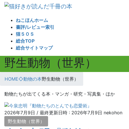
コ
ナ
ン
ビ
テ
ゲ
ねこほんホーム
ン
ー
書評/レビュー索引
ツ
シ
猫ＳＯＳ
へ
ョ
総合TOP
ス
ン
総合サイトマップ
キ
に
野生動物（世界）
ッ
移
プ
動
HOME
◇動物の本
野生動物（世界）
動物たちが出てくる本・マンガ・研究・写真集・ほか
2026年7月9日
/ 最終更新日時 :
2026年7月9日
nekohon
野生動物（世界）