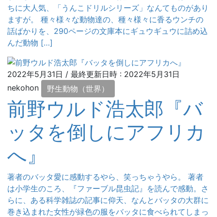
ちに大人気、「うんこドリルシリーズ」なんてものがあり
ますが。 種々様々な動物達の、種々様々に香るウンチの
話ばかりを、290ページの文庫本にギュウギュウに詰め込
んだ動物 […]
2022年5月31日
/ 最終更新日時 :
2022年5月31日
nekohon
野生動物（世界）
前野ウルド浩太郎『バ
ッタを倒しにアフリカ
へ』
著者のバッタ愛に感動するやら、笑っちゃうやら。 著者
は小学生のころ、『ファーブル昆虫記』を読んで感動。さ
らに、ある科学雑誌の記事に仰天、なんとバッタの大群に
巻き込まれた女性が緑色の服をバッタに食べられてしまっ