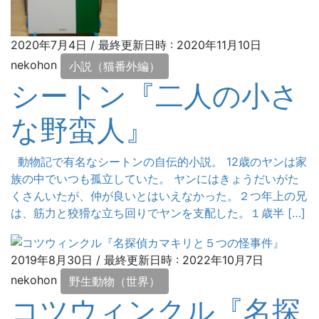
2020年7月4日
/ 最終更新日時 :
2020年11月10日
nekohon
小説（猫番外編）
シートン『二人の小さ
な野蛮人』
動物記で有名なシートンの自伝的小説。 12歳のヤンは家
族の中でいつも孤立していた。 ヤンにはきょうだいがた
くさんいたが、仲が良いとはいえなかった。２つ年上の兄
は、筋力と狡猾な立ち回りでヤンを支配した。１歳半 […]
2019年8月30日
/ 最終更新日時 :
2022年10月7日
nekohon
野生動物（世界）
コツウィンクル『名探