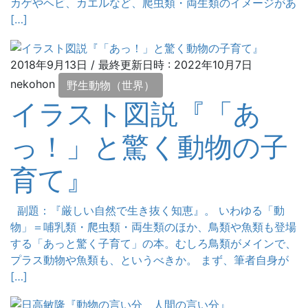
カゲやヘビ、カエルなど、爬虫類・両生類のイメージがあ
[…]
2018年9月13日
/ 最終更新日時 :
2022年10月7日
nekohon
野生動物（世界）
イラスト図説『「あ
っ！」と驚く動物の子
育て』
副題：『厳しい自然で生き抜く知恵』。 いわゆる「動
物」＝哺乳類・爬虫類・両生類のほか、鳥類や魚類も登場
する「あっと驚く子育て」の本。むしろ鳥類がメインで、
プラス動物や魚類も、というべきか。 まず、筆者自身が
[…]