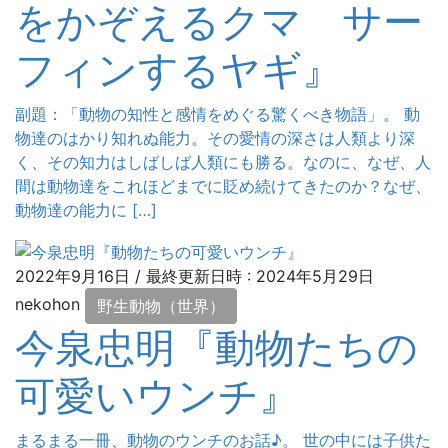
をかぞえるクマ サー
フィンするヤギ』
副題：「動物の知性と感情をめぐる驚くべき物語」。 動
物達のはかり知れぬ能力。その愛情の深さは人類より深
く、その知力はしばしば人類にも勝る。なのに、なぜ、人
間は動物達をこれほどまでに貶め続けてきたのか？なぜ、
動物達の能力に […]
2022年9月16日
/ 最終更新日時 :
2024年5月29日
nekohon
野生動物（世界）
今泉忠明『動物たちの
可愛いウンチ』
まるまる一冊、動物のウンチのお話♪。 世の中には子供た