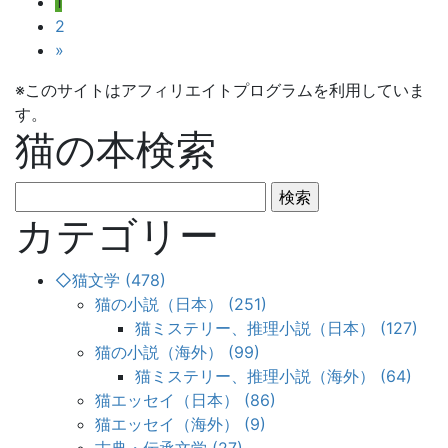
投
固
1
定
固
2
稿
ペ
定
»
ー
ペ
の
※このサイトはアフィリエイトプログラムを利用していま
ジ
ー
ペ
す。
ジ
猫の本検索
ー
ジ
検
索:
カテゴリー
送
り
◇猫文学 (478)
猫の小説（日本） (251)
猫ミステリー、推理小説（日本） (127)
猫の小説（海外） (99)
猫ミステリー、推理小説（海外） (64)
猫エッセイ（日本） (86)
猫エッセイ（海外） (9)