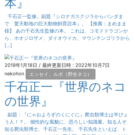
本』
千石正一監修。副題『シロナガスクジラからパンダま
で 驚天動地の巨大動物飼育読本』。 【推薦：まめまま
様】 あの千石先生監修の本。 これは、コモドドラゴンか
ら、ホオジロザメ、ダイオウイカ、マウンテンゴリラから
[…]
2019年1月18日
/ 最終更新日時 :
2022年10月7日
nekohon
エッセイ、ルポ（野生ネコ）
千石正一『世界のネコ
の世界』
副題：『にゃおよろずのくにぐに』爬虫類博士は半びょ
う人！？。 個性的な風貌に、恐ろしい知識量。知る人ぞ
知る爬虫類博士、千石正一先生。 千石先生といえば、ト