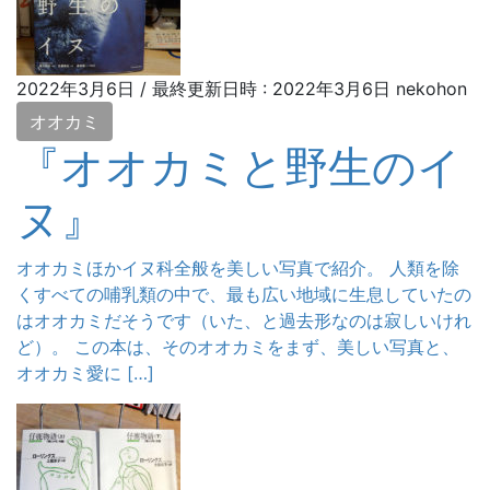
2022年3月6日
/ 最終更新日時 :
2022年3月6日
nekohon
オオカミ
『オオカミと野生のイ
ヌ』
オオカミほかイヌ科全般を美しい写真で紹介。 人類を除
くすべての哺乳類の中で、最も広い地域に生息していたの
はオオカミだそうです（いた、と過去形なのは寂しいけれ
ど）。 この本は、そのオオカミをまず、美しい写真と、
オオカミ愛に […]