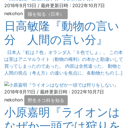
2018年9月13日
/ 最終更新日時 :
2022年10月7日
nekohon
猫を知る（日本）
日高敏隆『動物の言い
分 人間の言い分』
日本人「虹は７色」オランダ人「５色でしょ」。 この本
は実はアニマルライト（動物の権利）の本かと勘違いして
買ってしまったのであった。 内容は全然違った。 動物と
人間の視点（考え方）の違いを焦点に、各動物たちの […]
2018年9月11日
/ 最終更新日時 :
2022年10月7日
nekohon
野生ネコ科を知る
小原嘉明『ライオンは
なぜか一頭では狩りを