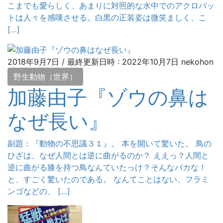
こまでも愛らしく、あまりに対照的な水中でのアクロバッ
トは人々を感嘆させる。白黒の正装姿は微笑ましく、こ
[…]
2018年9月7日
/ 最終更新日時 :
2022年10月7日
nekohon
野生動物（世界）
加藤由子『ゾウの鼻は
なぜ長い』
副題：『動物の不思議３１』。 本を開いて驚いた。 鳥の
ひざは、なぜ人間とは逆に曲がるのか？ ええっ？人間と
逆に曲がる膝を持つ鳥なんていたっけ？そんなバカな！
と、すごく驚いたのである。 なんてことはない、フラミ
ンゴなどの、 […]