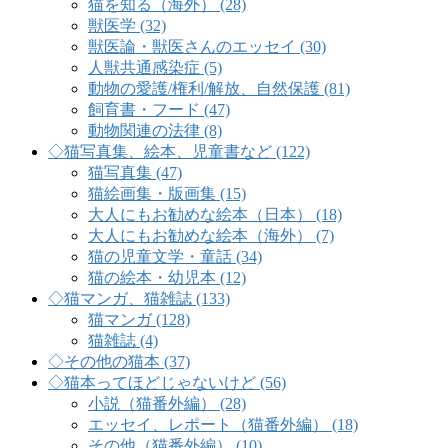
猫を知る（海外） (28)
獣医学 (32)
獣医論・獣医さんのエッセイ (30)
人獣共通感染症 (5)
動物の愛護/権利/解放、自然保護 (81)
飼育書・フード (47)
動物関連の法律 (8)
◇猫写真集、絵本、児童書など (122)
猫写真集 (47)
猫絵画集・版画集 (15)
大人にもお勧めな絵本（日本） (18)
大人にもお勧めな絵本（海外） (7)
猫の児童文学・童話 (34)
猫の絵本・幼児本 (12)
◇猫マンガ、猫雑誌 (133)
猫マンガ (128)
猫雑誌 (4)
◇その他の猫本 (37)
◇猫本ってほどじゃないけど (56)
小説（猫番外編） (28)
エッセイ、レポート（猫番外編） (18)
その他（猫番外編） (10)