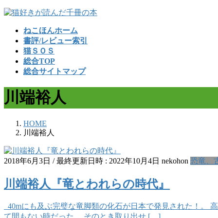
コ
ナ
ン
ビ
ねこほんホーム
テ
ゲ
書評/レビュー索引
ン
ー
猫ＳＯＳ
ツ
シ
総合TOP
へ
ョ
総合サイトマップ
ス
ン
キ
に
川端裕人
ッ
移
プ
動
HOME
川端裕人
2018年6月3日
/ 最終更新日時 :
2022年10月4日
nekohon
恐竜、
川端裕人『竜とわれらの時代』
40mにも及ぶ完璧な竜脚類の化石が日本で発見された！。 
て間もない時だった。 そのとき取り出せ […]