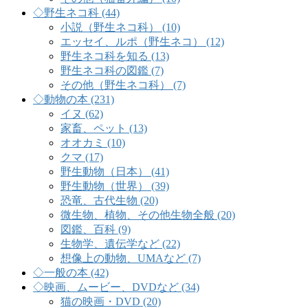
◇野生ネコ科 (44)
小説（野生ネコ科） (10)
エッセイ、ルポ（野生ネコ） (12)
野生ネコ科を知る (13)
野生ネコ科の図鑑 (7)
その他（野生ネコ科） (7)
◇動物の本 (231)
イヌ (62)
家畜、ペット (13)
オオカミ (10)
クマ (17)
野生動物（日本） (41)
野生動物（世界） (39)
恐竜、古代生物 (20)
微生物、植物、その他生物全般 (20)
図鑑、百科 (9)
生物学、遺伝学など (22)
想像上の動物、UMAなど (7)
◇一般の本 (42)
◇映画、ムービー、DVDなど (34)
猫の映画・DVD (20)