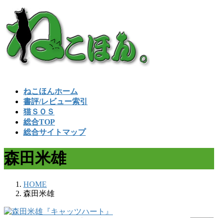
コ
ナ
ン
ビ
テ
ゲ
ン
ー
ツ
シ
へ
ョ
ス
ン
キ
に
ねこほんホーム
ッ
移
書評/レビュー索引
プ
動
猫ＳＯＳ
総合TOP
総合サイトマップ
森田米雄
HOME
森田米雄