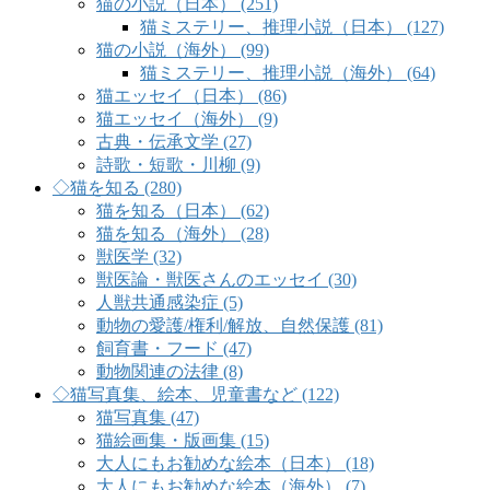
猫の小説（日本） (251)
猫ミステリー、推理小説（日本） (127)
猫の小説（海外） (99)
猫ミステリー、推理小説（海外） (64)
猫エッセイ（日本） (86)
猫エッセイ（海外） (9)
古典・伝承文学 (27)
詩歌・短歌・川柳 (9)
◇猫を知る (280)
猫を知る（日本） (62)
猫を知る（海外） (28)
獣医学 (32)
獣医論・獣医さんのエッセイ (30)
人獣共通感染症 (5)
動物の愛護/権利/解放、自然保護 (81)
飼育書・フード (47)
動物関連の法律 (8)
◇猫写真集、絵本、児童書など (122)
猫写真集 (47)
猫絵画集・版画集 (15)
大人にもお勧めな絵本（日本） (18)
大人にもお勧めな絵本（海外） (7)