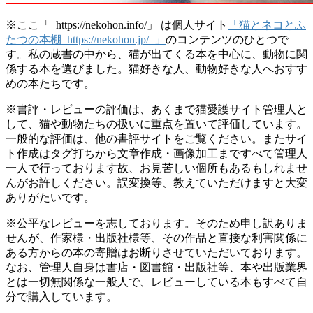
※ここ「 https://nekohon.info/」 は個人サイト
「猫とネコとふ
たつの本棚 https://nekohon.jp/ 」
のコンテンツのひとつで
す。私の蔵書の中から、猫が出てくる本を中心に、動物に関
係する本を選びました。猫好きな人、動物好きな人へおすす
めの本たちです。
※書評・レビューの評価は、あくまで猫愛護サイト管理人と
して、猫や動物たちの扱いに重点を置いて評価しています。
一般的な評価は、他の書評サイトをご覧ください。またサイ
ト作成はタグ打ちから文章作成・画像加工まですべて管理人
一人で行っております故、お見苦しい個所もあるもしれませ
んがお許しください。誤変換等、教えていただけますと大変
ありがたいです。
※公平なレビューを志しております。そのため申し訳ありま
せんが、作家様・出版社様等、その作品と直接な利害関係に
ある方からの本の寄贈はお断りさせていただいております。
なお、管理人自身は書店・図書館・出版社等、本や出版業界
とは一切無関係な一般人で、レビューしている本もすべて自
分で購入しています。