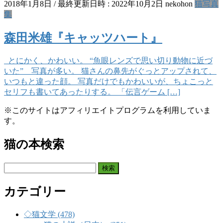
2018年1月8日
/ 最終更新日時 :
2022年10月2日
nekohon
猫写真
集
森田米雄『キャッツハート』
とにかく、かわいい。 “魚眼レンズで思い切り動物に近づ
いた” 写真が多い。 猫さんの鼻先がぐっとアップされて、
いつもと違った顔。 写真だけでもかわいいが、ちょこっと
セリフも書いてあったりする。 「伝言ゲーム […]
※このサイトはアフィリエイトプログラムを利用していま
す。
猫の本検索
検
索:
カテゴリー
◇猫文学 (478)