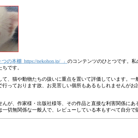
 https://nekohon.jp/ 」
のコンテンツのひとつです。私
たちです。
して、猫や動物たちの扱いに重点を置いて評価しています。一
で行っております故、お見苦しい個所もあるもしれませんがお
せんが、作家様・出版社様等、その作品と直接な利害関係にあ
は一切無関係な一般人で、レビューしている本もすべて自分で