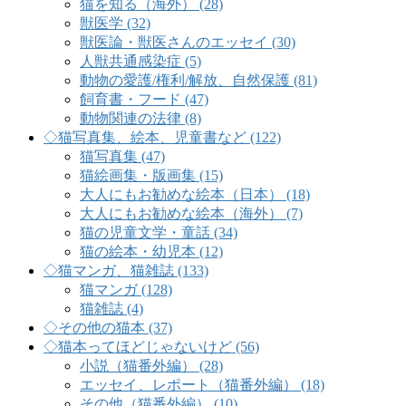
猫を知る（海外） (28)
獣医学 (32)
獣医論・獣医さんのエッセイ (30)
人獣共通感染症 (5)
動物の愛護/権利/解放、自然保護 (81)
飼育書・フード (47)
動物関連の法律 (8)
◇猫写真集、絵本、児童書など (122)
猫写真集 (47)
猫絵画集・版画集 (15)
大人にもお勧めな絵本（日本） (18)
大人にもお勧めな絵本（海外） (7)
猫の児童文学・童話 (34)
猫の絵本・幼児本 (12)
◇猫マンガ、猫雑誌 (133)
猫マンガ (128)
猫雑誌 (4)
◇その他の猫本 (37)
◇猫本ってほどじゃないけど (56)
小説（猫番外編） (28)
エッセイ、レポート（猫番外編） (18)
その他（猫番外編） (10)