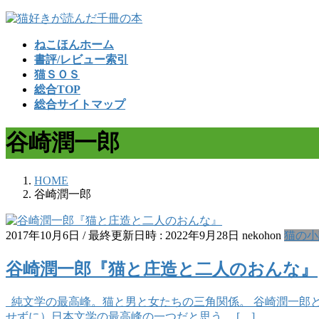
コ
ナ
ン
ビ
ねこほんホーム
テ
ゲ
書評/レビュー索引
ン
ー
猫ＳＯＳ
ツ
シ
総合TOP
へ
ョ
総合サイトマップ
ス
ン
キ
に
谷崎潤一郎
ッ
移
プ
動
HOME
谷崎潤一郎
2017年10月6日
/ 最終更新日時 :
2022年9月28日
nekohon
猫の小
谷崎潤一郎『猫と庄造と二人のおんな』
純文学の最高峰。猫と男と女たちの三角関係。 谷崎潤一郎
せずに）日本文学の最高峰の一つだと思う。 […]