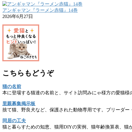
アンギャマン『ラーメン赤猫』14巻
2026年6月27日
こちらもどうぞ
猫の名前
本に登場する猫達の名前と、サイト訪問みにゃ様方の愛猫様
里親募集掲示板
捨て猫、野良犬など、保護された動物専用です。ブリーダー
同居の工夫
猫と暮らすための知恵、猫用DIYの実例、猫年齢換算表、猫