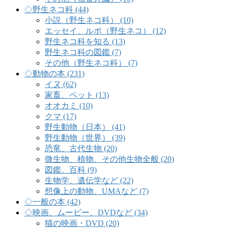
◇野生ネコ科 (44)
小説（野生ネコ科） (10)
エッセイ、ルポ（野生ネコ） (12)
野生ネコ科を知る (13)
野生ネコ科の図鑑 (7)
その他（野生ネコ科） (7)
◇動物の本 (231)
イヌ (62)
家畜、ペット (13)
オオカミ (10)
クマ (17)
野生動物（日本） (41)
野生動物（世界） (39)
恐竜、古代生物 (20)
微生物、植物、その他生物全般 (20)
図鑑、百科 (9)
生物学、遺伝学など (22)
想像上の動物、UMAなど (7)
◇一般の本 (42)
◇映画、ムービー、DVDなど (34)
猫の映画・DVD (20)