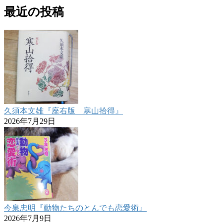
最近の投稿
久須本文雄『座右版 寒山拾得』
2026年7月29日
今泉忠明『動物たちのとんでも恋愛術』
2026年7月9日