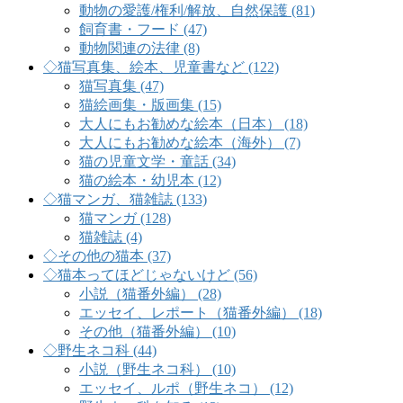
動物の愛護/権利/解放、自然保護 (81)
飼育書・フード (47)
動物関連の法律 (8)
◇猫写真集、絵本、児童書など (122)
猫写真集 (47)
猫絵画集・版画集 (15)
大人にもお勧めな絵本（日本） (18)
大人にもお勧めな絵本（海外） (7)
猫の児童文学・童話 (34)
猫の絵本・幼児本 (12)
◇猫マンガ、猫雑誌 (133)
猫マンガ (128)
猫雑誌 (4)
◇その他の猫本 (37)
◇猫本ってほどじゃないけど (56)
小説（猫番外編） (28)
エッセイ、レポート（猫番外編） (18)
その他（猫番外編） (10)
◇野生ネコ科 (44)
小説（野生ネコ科） (10)
エッセイ、ルポ（野生ネコ） (12)