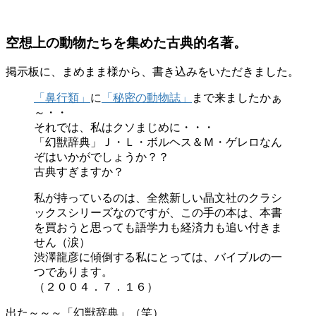
空想上の動物たちを集めた古典的名著。
掲示板に、まめまま様から、書き込みをいただきました。
「鼻行類」
に
「秘密の動物誌」
まで来ましたかぁ
～・・
それでは、私はクソまじめに・・・
「幻獣辞典」Ｊ・Ｌ・ボルヘス＆Ｍ・ゲレロなん
ぞはいかがでしょうか？？
古典すぎますか？
私が持っているのは、全然新しい晶文社のクラシ
ックスシリーズなのですが、この手の本は、本書
を買おうと思っても語学力も経済力も追い付きま
せん（涙）
渋澤龍彦に傾倒する私にとっては、バイブルの一
つであります。
（２００４．７．１６）
出た～～～「幻獣辞典」（笑）