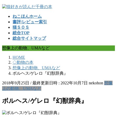
コ
ナ
ン
ビ
ねこほんホーム
テ
ゲ
書評/レビュー索引
ン
ー
猫ＳＯＳ
ツ
シ
総合TOP
へ
ョ
総合サイトマップ
ス
ン
キ
に
想像上の動物、UMAなど
ッ
移
プ
動
HOME
◇動物の本
想像上の動物、UMAなど
ボルヘス/ゲレロ『幻獣辞典』
2018年9月25日
/ 最終更新日時 :
2022年10月7日
nekohon
想像
上の動物、UMAなど
ボルヘス/ゲレロ『幻獣辞典』