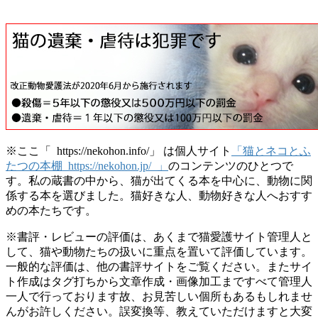
※ここ「 https://nekohon.info/」 は個人サイト
「猫とネコとふ
たつの本棚 https://nekohon.jp/ 」
のコンテンツのひとつで
す。私の蔵書の中から、猫が出てくる本を中心に、動物に関
係する本を選びました。猫好きな人、動物好きな人へおすす
めの本たちです。
※書評・レビューの評価は、あくまで猫愛護サイト管理人と
して、猫や動物たちの扱いに重点を置いて評価しています。
一般的な評価は、他の書評サイトをご覧ください。またサイ
ト作成はタグ打ちから文章作成・画像加工まですべて管理人
一人で行っております故、お見苦しい個所もあるもしれませ
んがお許しください。誤変換等、教えていただけますと大変