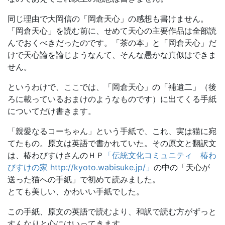
同じ理由で大岡信の「岡倉天心」の感想も書けません。
「岡倉天心」を読む前に、せめて天心の主要作品は全部読
んでおくべきだったのです。「茶の本」と「岡倉天心」だ
けで天心論を論じようなんて、そんな愚かな真似はできま
せん。
というわけで、ここでは、「岡倉天心」の「補遺二」（後
ろに載っているおまけのようなものです）に出てくる手紙
についてだけ書きます。
「親愛なるコーちゃん」という手紙で、これ、実は猫に宛
てたもの。原文は英語で書かれていた。その原文と翻訳文
は、椿わびすけさんのＨＰ
「伝統文化コミュニティ 椿わ
びすけの家 http://kyoto.wabisuke.jp/」
の中の「天心が
送った猫への手紙」で初めて読みました。
とても美しい、かわいい手紙でした。
この手紙、原文の英語で読むより、和訳で読む方がずっと
すんなりと心にはいってきます。