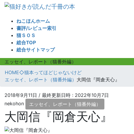
コ
ナ
ン
ビ
テ
ゲ
ねこほんホーム
ン
ー
書評/レビュー索引
ツ
シ
猫ＳＯＳ
へ
ョ
総合TOP
ス
ン
総合サイトマップ
キ
に
ッ
移
エッセイ、レポート（猫番外編）
プ
動
HOME
◇猫本ってほどじゃないけど
エッセイ、レポート（猫番外編）
大岡信『岡倉天心』
2018年9月11日
/ 最終更新日時 :
2022年10月7日
nekohon
エッセイ、レポート（猫番外編）
大岡信『岡倉天心』