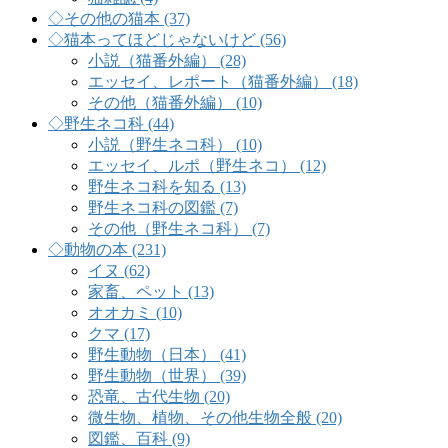
◇その他の猫本 (37)
◇猫本ってほどじゃないけど (56)
小説（猫番外編） (28)
エッセイ、レポート（猫番外編） (18)
その他（猫番外編） (10)
◇野生ネコ科 (44)
小説（野生ネコ科） (10)
エッセイ、ルポ（野生ネコ） (12)
野生ネコ科を知る (13)
野生ネコ科の図鑑 (7)
その他（野生ネコ科） (7)
◇動物の本 (231)
イヌ (62)
家畜、ペット (13)
オオカミ (10)
クマ (17)
野生動物（日本） (41)
野生動物（世界） (39)
恐竜、古代生物 (20)
微生物、植物、その他生物全般 (20)
図鑑、百科 (9)