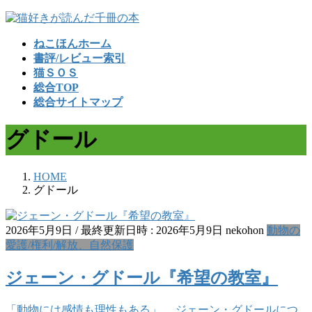
コ
ナ
ン
ビ
ねこほんホーム
テ
ゲ
書評/レビュー索引
ン
ー
猫ＳＯＳ
ツ
シ
総合TOP
へ
ョ
総合サイトマップ
ス
ン
キ
に
グドール
ッ
移
プ
動
HOME
グドール
2026年5月9日
/ 最終更新日時 :
2026年5月9日
nekohon
動物の
愛護/権利/解放、自然保護
ジェーン・グドール『希望の教室』
「動物には感情も理性もある」。 ジェーン・グドールにつ