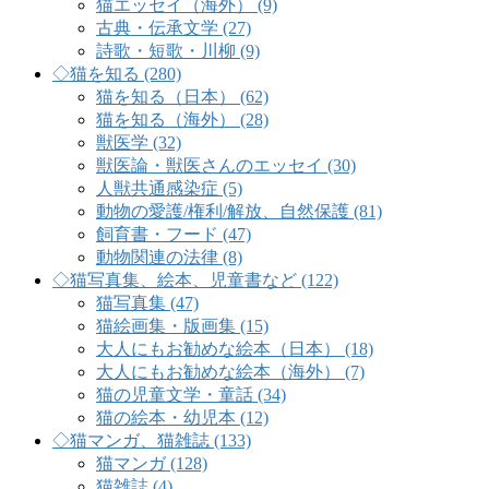
猫エッセイ（海外） (9)
古典・伝承文学 (27)
詩歌・短歌・川柳 (9)
◇猫を知る (280)
猫を知る（日本） (62)
猫を知る（海外） (28)
獣医学 (32)
獣医論・獣医さんのエッセイ (30)
人獣共通感染症 (5)
動物の愛護/権利/解放、自然保護 (81)
飼育書・フード (47)
動物関連の法律 (8)
◇猫写真集、絵本、児童書など (122)
猫写真集 (47)
猫絵画集・版画集 (15)
大人にもお勧めな絵本（日本） (18)
大人にもお勧めな絵本（海外） (7)
猫の児童文学・童話 (34)
猫の絵本・幼児本 (12)
◇猫マンガ、猫雑誌 (133)
猫マンガ (128)
猫雑誌 (4)