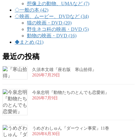
想像上の動物、UMAなど (7)
◇一般の本 (42)
◇映画、ムービー、DVDなど (34)
猫の映画・DVD (20)
野生ネコ科の映画・DVD (5)
動物の映画・DVD (16)
◆まとめ (21)
最近の投稿
久須本文雄『座右版 寒山拾得』
2026年7月29日
今泉忠明『動物たちのとんでも恋愛術』
2026年7月9日
うめざわしゅん『ダーウィン事変』11巻
2026年6月30日