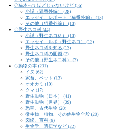
◇猫本ってほどじゃないけど (56)
小説（猫番外編） (28)
エッセイ、レポート（猫番外編） (18)
その他（猫番外編） (10)
◇野生ネコ科 (44)
小説（野生ネコ科） (10)
エッセイ、ルポ（野生ネコ） (12)
野生ネコ科を知る (13)
野生ネコ科の図鑑 (7)
その他（野生ネコ科） (7)
◇動物の本 (231)
イヌ (62)
家畜、ペット (13)
オオカミ (10)
クマ (17)
野生動物（日本） (41)
野生動物（世界） (39)
恐竜、古代生物 (20)
微生物、植物、その他生物全般 (20)
図鑑、百科 (9)
生物学、遺伝学など (22)