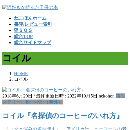
コ
ナ
ン
ビ
ねこほんホーム
テ
ゲ
書評/レビュー索引
ン
ー
猫ＳＯＳ
ツ
シ
総合TOP
へ
ョ
総合サイトマップ
ス
ン
キ
に
コイル
ッ
移
プ
動
HOME
コイル
2018年6月29日
/ 最終更新日時 :
2022年10月5日
nekohon
猫ミ
ステリー、推理小説（海外）
コイル『名探偵のコーヒーのいれ方』
『コクと深みの名推理１』。 アメリカはニューヨークの老