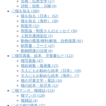
古典・伝承文学 (27)
詩歌・短歌・川柳 (9)
◇猫を知る (280)
猫を知る（日本） (62)
猫を知る（海外） (28)
獣医学 (32)
獣医論・獣医さんのエッセイ (30)
人獣共通感染症 (5)
動物の愛護/権利/解放、自然保護 (81)
飼育書・フード (47)
動物関連の法律 (8)
◇猫写真集、絵本、児童書など (122)
猫写真集 (47)
猫絵画集・版画集 (15)
大人にもお勧めな絵本（日本） (18)
大人にもお勧めな絵本（海外） (7)
猫の児童文学・童話 (34)
猫の絵本・幼児本 (12)
◇猫マンガ、猫雑誌 (133)
猫マンガ (128)
猫雑誌 (4)
◇その他の猫本 (37)