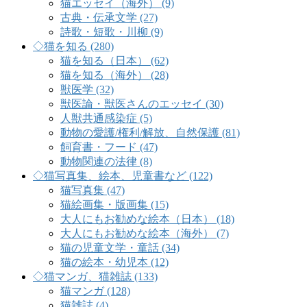
猫エッセイ（海外） (9)
古典・伝承文学 (27)
詩歌・短歌・川柳 (9)
◇猫を知る (280)
猫を知る（日本） (62)
猫を知る（海外） (28)
獣医学 (32)
獣医論・獣医さんのエッセイ (30)
人獣共通感染症 (5)
動物の愛護/権利/解放、自然保護 (81)
飼育書・フード (47)
動物関連の法律 (8)
◇猫写真集、絵本、児童書など (122)
猫写真集 (47)
猫絵画集・版画集 (15)
大人にもお勧めな絵本（日本） (18)
大人にもお勧めな絵本（海外） (7)
猫の児童文学・童話 (34)
猫の絵本・幼児本 (12)
◇猫マンガ、猫雑誌 (133)
猫マンガ (128)
猫雑誌 (4)