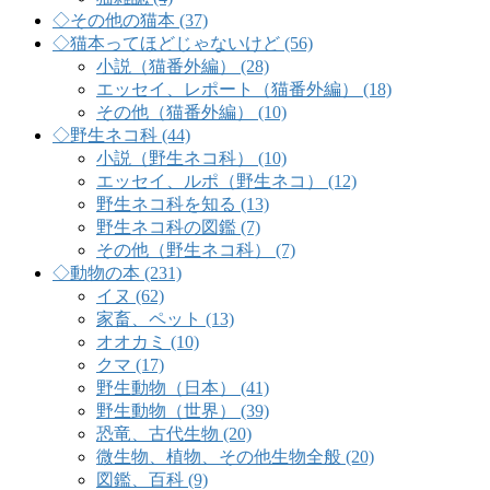
◇その他の猫本 (37)
◇猫本ってほどじゃないけど (56)
小説（猫番外編） (28)
エッセイ、レポート（猫番外編） (18)
その他（猫番外編） (10)
◇野生ネコ科 (44)
小説（野生ネコ科） (10)
エッセイ、ルポ（野生ネコ） (12)
野生ネコ科を知る (13)
野生ネコ科の図鑑 (7)
その他（野生ネコ科） (7)
◇動物の本 (231)
イヌ (62)
家畜、ペット (13)
オオカミ (10)
クマ (17)
野生動物（日本） (41)
野生動物（世界） (39)
恐竜、古代生物 (20)
微生物、植物、その他生物全般 (20)
図鑑、百科 (9)