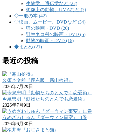
生物学、遺伝学など (22)
想像上の動物、UMAなど (7)
◇一般の本 (42)
◇映画、ムービー、DVDなど (34)
猫の映画・DVD (20)
野生ネコ科の映画・DVD (5)
動物の映画・DVD (16)
◆まとめ (21)
最近の投稿
久須本文雄『座右版 寒山拾得』
2026年7月29日
今泉忠明『動物たちのとんでも恋愛術』
2026年7月9日
うめざわしゅん『ダーウィン事変』11巻
2026年6月30日