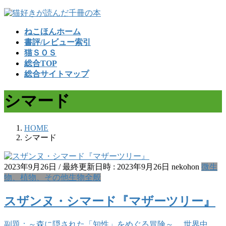
コ
ナ
ン
ビ
ねこほんホーム
テ
ゲ
書評/レビュー索引
ン
ー
猫ＳＯＳ
ツ
シ
総合TOP
へ
ョ
総合サイトマップ
ス
ン
キ
に
シマード
ッ
移
プ
動
HOME
シマード
2023年9月26日
/ 最終更新日時 :
2023年9月26日
nekohon
微生
物、植物、その他生物全般
スザンヌ・シマード『マザーツリー』
副題：～森に隠された「知性」をめぐる冒険～。 世界中