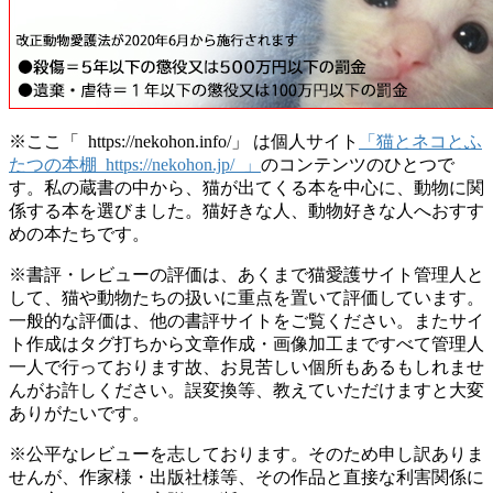
※ここ「 https://nekohon.info/」 は個人サイト
「猫とネコとふ
たつの本棚 https://nekohon.jp/ 」
のコンテンツのひとつで
す。私の蔵書の中から、猫が出てくる本を中心に、動物に関
係する本を選びました。猫好きな人、動物好きな人へおすす
めの本たちです。
※書評・レビューの評価は、あくまで猫愛護サイト管理人と
して、猫や動物たちの扱いに重点を置いて評価しています。
一般的な評価は、他の書評サイトをご覧ください。またサイ
ト作成はタグ打ちから文章作成・画像加工まですべて管理人
一人で行っております故、お見苦しい個所もあるもしれませ
んがお許しください。誤変換等、教えていただけますと大変
ありがたいです。
※公平なレビューを志しております。そのため申し訳ありま
せんが、作家様・出版社様等、その作品と直接な利害関係に