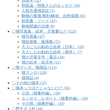
獣医学 (32)
獣医論・獣医さんのエッセイ (30)
人獣共通感染症 (5)
動物の愛護/権利/解放、自然保護 (81)
飼育書・フード (47)
動物関連の法律 (8)
◇猫写真集、絵本、児童書など (122)
猫写真集 (47)
猫絵画集・版画集 (15)
大人にもお勧めな絵本（日本） (18)
大人にもお勧めな絵本（海外） (7)
猫の児童文学・童話 (34)
猫の絵本・幼児本 (12)
◇猫マンガ、猫雑誌 (133)
猫マンガ (128)
猫雑誌 (4)
◇その他の猫本 (37)
◇猫本ってほどじゃないけど (56)
小説（猫番外編） (28)
エッセイ、レポート（猫番外編） (18)
その他（猫番外編） (10)
◇野生ネコ科 (44)