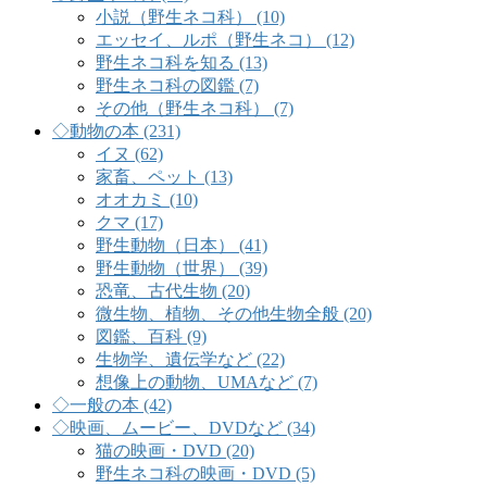
小説（野生ネコ科） (10)
エッセイ、ルポ（野生ネコ） (12)
野生ネコ科を知る (13)
野生ネコ科の図鑑 (7)
その他（野生ネコ科） (7)
◇動物の本 (231)
イヌ (62)
家畜、ペット (13)
オオカミ (10)
クマ (17)
野生動物（日本） (41)
野生動物（世界） (39)
恐竜、古代生物 (20)
微生物、植物、その他生物全般 (20)
図鑑、百科 (9)
生物学、遺伝学など (22)
想像上の動物、UMAなど (7)
◇一般の本 (42)
◇映画、ムービー、DVDなど (34)
猫の映画・DVD (20)
野生ネコ科の映画・DVD (5)