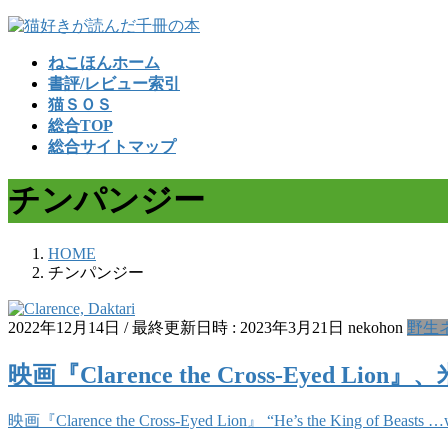
コ
ナ
ン
ビ
ねこほんホーム
テ
ゲ
書評/レビュー索引
ン
ー
猫ＳＯＳ
ツ
シ
総合TOP
へ
ョ
総合サイトマップ
ス
ン
キ
に
チンパンジー
ッ
移
プ
動
HOME
チンパンジー
2022年12月14日
/ 最終更新日時 :
2023年3月21日
nekohon
野生
映画『Clarence the Cross-Eyed L
映画『Clarence the Cross-Eyed Lion』 “He’s the King of Beasts …who