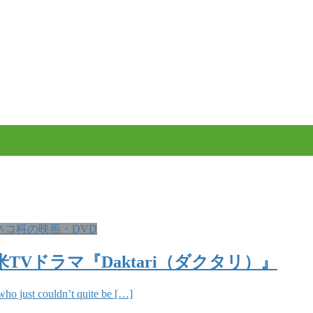
ネコ科の映画・DVD
ion』、米TVドラマ『Daktari（ダクタリ）』
 just couldn’t quite be […]