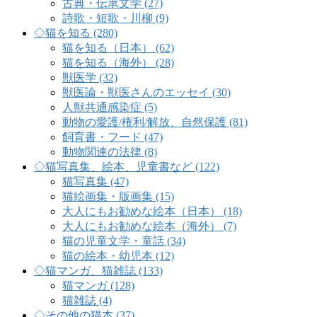
古典・伝承文学 (27)
詩歌・短歌・川柳 (9)
◇猫を知る (280)
猫を知る（日本） (62)
猫を知る（海外） (28)
獣医学 (32)
獣医論・獣医さんのエッセイ (30)
人獣共通感染症 (5)
動物の愛護/権利/解放、自然保護 (81)
飼育書・フード (47)
動物関連の法律 (8)
◇猫写真集、絵本、児童書など (122)
猫写真集 (47)
猫絵画集・版画集 (15)
大人にもお勧めな絵本（日本） (18)
大人にもお勧めな絵本（海外） (7)
猫の児童文学・童話 (34)
猫の絵本・幼児本 (12)
◇猫マンガ、猫雑誌 (133)
猫マンガ (128)
猫雑誌 (4)
◇その他の猫本 (37)