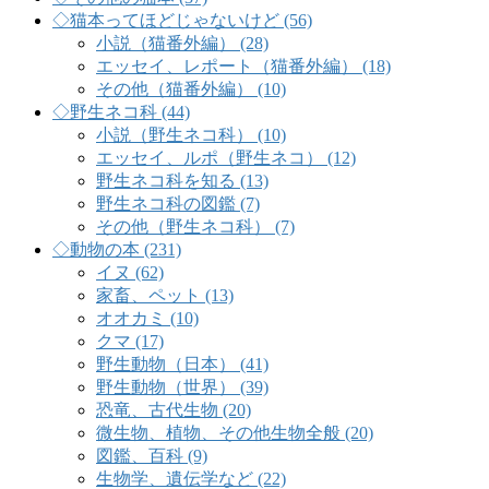
◇猫本ってほどじゃないけど (56)
小説（猫番外編） (28)
エッセイ、レポート（猫番外編） (18)
その他（猫番外編） (10)
◇野生ネコ科 (44)
小説（野生ネコ科） (10)
エッセイ、ルポ（野生ネコ） (12)
野生ネコ科を知る (13)
野生ネコ科の図鑑 (7)
その他（野生ネコ科） (7)
◇動物の本 (231)
イヌ (62)
家畜、ペット (13)
オオカミ (10)
クマ (17)
野生動物（日本） (41)
野生動物（世界） (39)
恐竜、古代生物 (20)
微生物、植物、その他生物全般 (20)
図鑑、百科 (9)
生物学、遺伝学など (22)