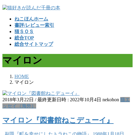
コ
ナ
ン
ビ
ねこほんホーム
テ
ゲ
書評/レビュー索引
ン
ー
猫ＳＯＳ
ツ
シ
総合TOP
へ
ョ
総合サイトマップ
ス
ン
キ
に
マイロン
ッ
移
プ
動
HOME
マイロン
2018年3月22日
/ 最終更新日時 :
2022年10月4日
nekohon
猫エ
ッセイ（海外）
マイロン『図書館ねこデューイ』
副題『町を幸せにしたトラねこの物語』 1988年1月18日