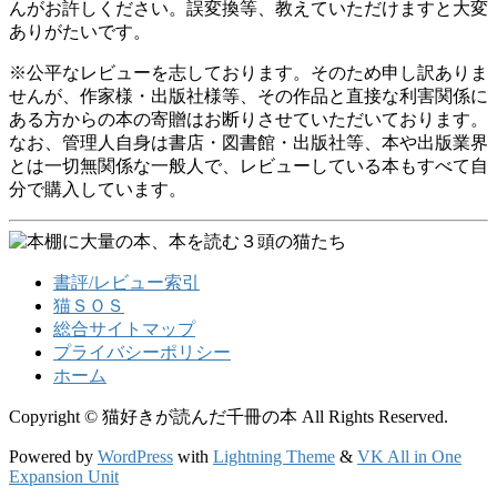
んがお許しください。誤変換等、教えていただけますと大変
ありがたいです。
※公平なレビューを志しております。そのため申し訳ありま
せんが、作家様・出版社様等、その作品と直接な利害関係に
ある方からの本の寄贈はお断りさせていただいております。
なお、管理人自身は書店・図書館・出版社等、本や出版業界
とは一切無関係な一般人で、レビューしている本もすべて自
分で購入しています。
書評/レビュー索引
猫ＳＯＳ
総合サイトマップ
プライバシーポリシー
ホーム
Copyright © 猫好きが読んだ千冊の本 All Rights Reserved.
Powered by
WordPress
with
Lightning Theme
&
VK All in One
Expansion Unit