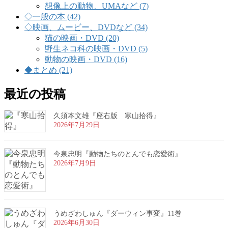
想像上の動物、UMAなど (7)
◇一般の本 (42)
◇映画、ムービー、DVDなど (34)
猫の映画・DVD (20)
野生ネコ科の映画・DVD (5)
動物の映画・DVD (16)
◆まとめ (21)
最近の投稿
久須本文雄『座右版 寒山拾得』
2026年7月29日
今泉忠明『動物たちのとんでも恋愛術』
2026年7月9日
うめざわしゅん『ダーウィン事変』11巻
2026年6月30日