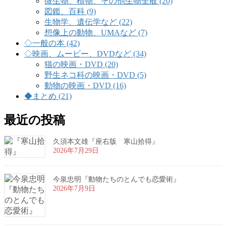
微生物、植物、その他生物全般 (20)
図鑑、百科 (9)
生物学、遺伝学など (22)
想像上の動物、UMAなど (7)
◇一般の本 (42)
◇映画、ムービー、DVDなど (34)
猫の映画・DVD (20)
野生ネコ科の映画・DVD (5)
動物の映画・DVD (16)
◆まとめ (21)
最近の投稿
久須本文雄『座右版 寒山拾得』
2026年7月29日
今泉忠明『動物たちのとんでも恋愛術』
2026年7月9日