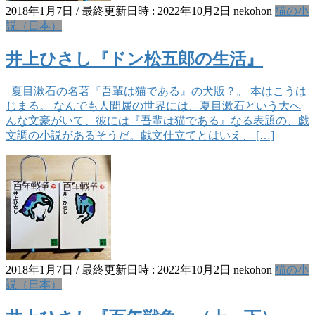
2018年1月7日
/ 最終更新日時 :
2022年10月2日
nekohon
猫の小
説（日本）
井上ひさし『ドン松五郎の生活』
夏目漱石の名著『吾輩は猫である』の犬版？。 本はこうは
じまる。 なんでも人間属の世界には、夏目漱石という大へ
んな文豪がいて、彼には『吾輩は猫である』なる表題の、戯
文調の小説があるそうだ。戯文仕立てとはいえ、 […]
2018年1月7日
/ 最終更新日時 :
2022年10月2日
nekohon
猫の小
説（日本）