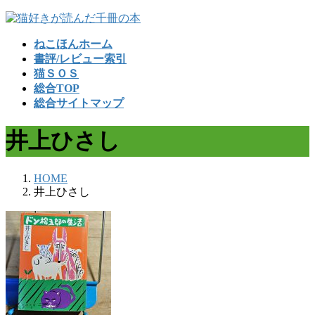
コ
ナ
ン
ビ
ねこほんホーム
テ
ゲ
書評/レビュー索引
ン
ー
猫ＳＯＳ
ツ
シ
総合TOP
へ
ョ
総合サイトマップ
ス
ン
キ
に
井上ひさし
ッ
移
プ
動
HOME
井上ひさし