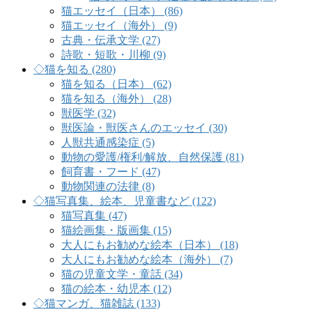
猫エッセイ（日本） (86)
猫エッセイ（海外） (9)
古典・伝承文学 (27)
詩歌・短歌・川柳 (9)
◇猫を知る (280)
猫を知る（日本） (62)
猫を知る（海外） (28)
獣医学 (32)
獣医論・獣医さんのエッセイ (30)
人獣共通感染症 (5)
動物の愛護/権利/解放、自然保護 (81)
飼育書・フード (47)
動物関連の法律 (8)
◇猫写真集、絵本、児童書など (122)
猫写真集 (47)
猫絵画集・版画集 (15)
大人にもお勧めな絵本（日本） (18)
大人にもお勧めな絵本（海外） (7)
猫の児童文学・童話 (34)
猫の絵本・幼児本 (12)
◇猫マンガ、猫雑誌 (133)