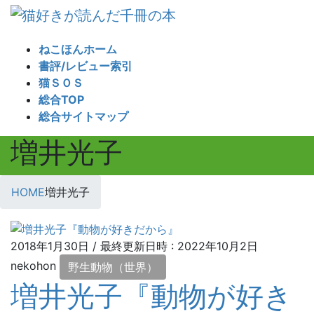
コ
ナ
ン
ビ
テ
ゲ
ねこほんホーム
ン
ー
書評/レビュー索引
ツ
シ
猫ＳＯＳ
へ
ョ
総合TOP
ス
ン
総合サイトマップ
キ
に
増井光子
ッ
移
プ
動
HOME
増井光子
2018年1月30日
/ 最終更新日時 :
2022年10月2日
nekohon
野生動物（世界）
増井光子『動物が好き