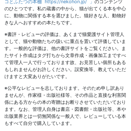
コとふたつの本棚 https://nekohon.jp/ 」
のコンテンツ
のひとつです。私の蔵書の中から、猫が出てくる本を中心
に、動物に関係する本を選びました。猫好きな人、動物好
きな人へおすすめの本たちです。
※書評・レビューの評価は、あくまで猫愛護サイト管理人
として、猫や動物たちの扱いに重点を置いて評価していま
す。一般的な評価は、他の書評サイトをご覧ください。ま
たサイト作成はタグ打ちから文章作成・画像加工まですべ
て管理人一人で行っております故、お見苦しい個所もある
もしれませんがお許しください。誤変換等、教えていただ
けますと大変ありがたいです。
※公平なレビューを志しております。そのため申し訳あり
ませんが、作家様・出版社様等、その作品と直接な利害関
係にある方からの本の寄贈はお断りさせていただいており
ます。なお、管理人自身は書店・図書館・出版社等、本や
出版業界とは一切無関係な一般人で、レビューしている本
もすべて自分で購入しています。