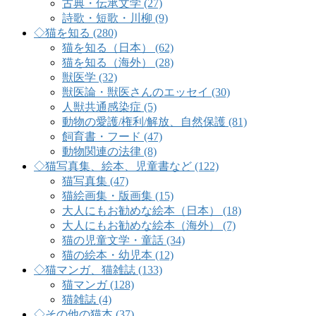
古典・伝承文学 (27)
詩歌・短歌・川柳 (9)
◇猫を知る (280)
猫を知る（日本） (62)
猫を知る（海外） (28)
獣医学 (32)
獣医論・獣医さんのエッセイ (30)
人獣共通感染症 (5)
動物の愛護/権利/解放、自然保護 (81)
飼育書・フード (47)
動物関連の法律 (8)
◇猫写真集、絵本、児童書など (122)
猫写真集 (47)
猫絵画集・版画集 (15)
大人にもお勧めな絵本（日本） (18)
大人にもお勧めな絵本（海外） (7)
猫の児童文学・童話 (34)
猫の絵本・幼児本 (12)
◇猫マンガ、猫雑誌 (133)
猫マンガ (128)
猫雑誌 (4)
◇その他の猫本 (37)