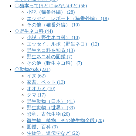
◇猫本ってほどじゃないけど (56)
小説（猫番外編） (28)
エッセイ、レポート（猫番外編） (18)
その他（猫番外編） (10)
◇野生ネコ科 (44)
小説（野生ネコ科） (10)
エッセイ、ルポ（野生ネコ） (12)
野生ネコ科を知る (13)
野生ネコ科の図鑑 (7)
その他（野生ネコ科） (7)
◇動物の本 (231)
イヌ (62)
家畜、ペット (13)
オオカミ (10)
クマ (17)
野生動物（日本） (41)
野生動物（世界） (39)
恐竜、古代生物 (20)
微生物、植物、その他生物全般 (20)
図鑑、百科 (9)
生物学、遺伝学など (22)