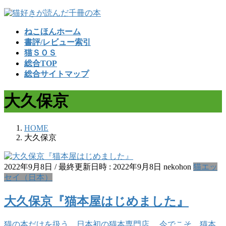
コ
ナ
ン
ビ
ねこほんホーム
テ
ゲ
書評/レビュー索引
ン
ー
猫ＳＯＳ
ツ
シ
総合TOP
へ
ョ
総合サイトマップ
ス
ン
キ
に
大久保京
ッ
移
プ
動
HOME
大久保京
2022年9月8日
/ 最終更新日時 :
2022年9月8日
nekohon
猫エッ
セイ（日本）
大久保京『猫本屋はじめました』
猫の本だけを扱う、日本初の猫本専門店。 今でこそ、猫本