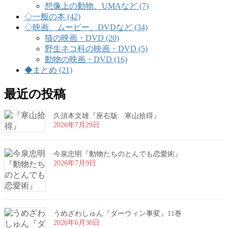
想像上の動物、UMAなど (7)
◇一般の本 (42)
◇映画、ムービー、DVDなど (34)
猫の映画・DVD (20)
野生ネコ科の映画・DVD (5)
動物の映画・DVD (16)
◆まとめ (21)
最近の投稿
久須本文雄『座右版 寒山拾得』
2026年7月29日
今泉忠明『動物たちのとんでも恋愛術』
2026年7月9日
うめざわしゅん『ダーウィン事変』11巻
2026年6月30日