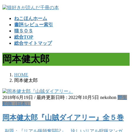
コ
ナ
ン
ビ
ねこほんホーム
テ
ゲ
書評/レビュー索引
ン
ー
猫ＳＯＳ
ツ
シ
総合TOP
へ
ョ
総合サイトマップ
ス
ン
キ
に
岡本健太郎
ッ
移
プ
動
HOME
岡本健太郎
2018年6月19日
/ 最終更新日時 :
2022年10月5日
nekohon
野生
動物（日本）
岡本健太郎『山賊ダイアリー』全５巻
副題：『リアル猟師奮闘記』。珍しいリアル狩猟マンガ。