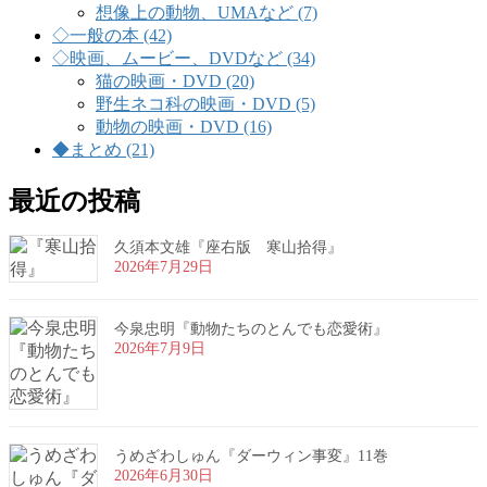
想像上の動物、UMAなど (7)
◇一般の本 (42)
◇映画、ムービー、DVDなど (34)
猫の映画・DVD (20)
野生ネコ科の映画・DVD (5)
動物の映画・DVD (16)
◆まとめ (21)
最近の投稿
久須本文雄『座右版 寒山拾得』
2026年7月29日
今泉忠明『動物たちのとんでも恋愛術』
2026年7月9日
うめざわしゅん『ダーウィン事変』11巻
2026年6月30日