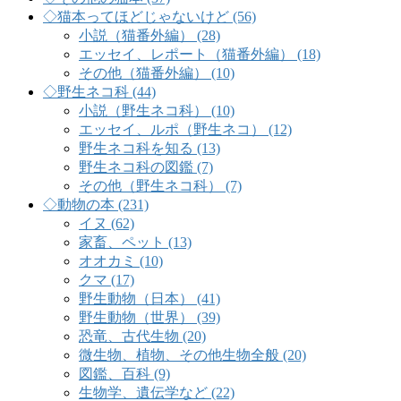
◇猫本ってほどじゃないけど (56)
小説（猫番外編） (28)
エッセイ、レポート（猫番外編） (18)
その他（猫番外編） (10)
◇野生ネコ科 (44)
小説（野生ネコ科） (10)
エッセイ、ルポ（野生ネコ） (12)
野生ネコ科を知る (13)
野生ネコ科の図鑑 (7)
その他（野生ネコ科） (7)
◇動物の本 (231)
イヌ (62)
家畜、ペット (13)
オオカミ (10)
クマ (17)
野生動物（日本） (41)
野生動物（世界） (39)
恐竜、古代生物 (20)
微生物、植物、その他生物全般 (20)
図鑑、百科 (9)
生物学、遺伝学など (22)