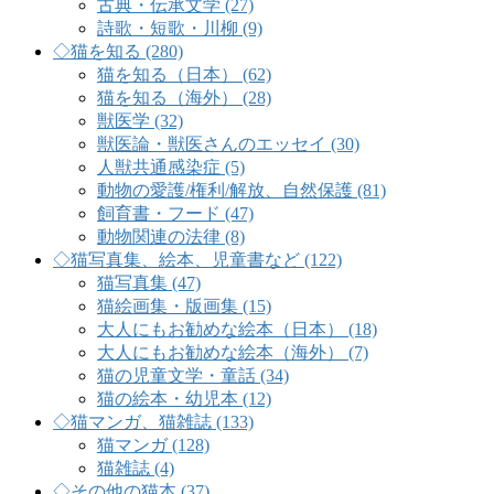
古典・伝承文学 (27)
詩歌・短歌・川柳 (9)
◇猫を知る (280)
猫を知る（日本） (62)
猫を知る（海外） (28)
獣医学 (32)
獣医論・獣医さんのエッセイ (30)
人獣共通感染症 (5)
動物の愛護/権利/解放、自然保護 (81)
飼育書・フード (47)
動物関連の法律 (8)
◇猫写真集、絵本、児童書など (122)
猫写真集 (47)
猫絵画集・版画集 (15)
大人にもお勧めな絵本（日本） (18)
大人にもお勧めな絵本（海外） (7)
猫の児童文学・童話 (34)
猫の絵本・幼児本 (12)
◇猫マンガ、猫雑誌 (133)
猫マンガ (128)
猫雑誌 (4)
◇その他の猫本 (37)