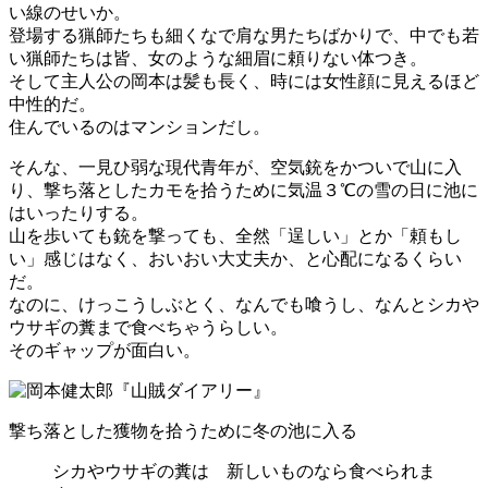
い線のせいか。
登場する猟師たちも細くなで肩な男たちばかりで、中でも若
い猟師たちは皆、女のような細眉に頼りない体つき。
そして主人公の岡本は髪も長く、時には女性顔に見えるほど
中性的だ。
住んでいるのはマンションだし。
そんな、一見ひ弱な現代青年が、空気銃をかついで山に入
り、撃ち落としたカモを拾うために気温３℃の雪の日に池に
はいったりする。
山を歩いても銃を撃っても、全然「逞しい」とか「頼もし
い」感じはなく、おいおい大丈夫か、と心配になるくらい
だ。
なのに、けっこうしぶとく、なんでも喰うし、なんとシカや
ウサギの糞まで食べちゃうらしい。
そのギャップが面白い。
撃ち落とした獲物を拾うために冬の池に入る
シカやウサギの糞は 新しいものなら食べられま