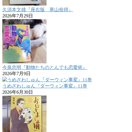
久須本文雄『座右版 寒山拾得』
2026年7月29日
今泉忠明『動物たちのとんでも恋愛術』
2026年7月9日
うめざわしゅん『ダーウィン事変』11巻
2026年6月30日