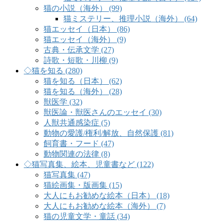
猫の小説（海外） (99)
猫ミステリー、推理小説（海外） (64)
猫エッセイ（日本） (86)
猫エッセイ（海外） (9)
古典・伝承文学 (27)
詩歌・短歌・川柳 (9)
◇猫を知る (280)
猫を知る（日本） (62)
猫を知る（海外） (28)
獣医学 (32)
獣医論・獣医さんのエッセイ (30)
人獣共通感染症 (5)
動物の愛護/権利/解放、自然保護 (81)
飼育書・フード (47)
動物関連の法律 (8)
◇猫写真集、絵本、児童書など (122)
猫写真集 (47)
猫絵画集・版画集 (15)
大人にもお勧めな絵本（日本） (18)
大人にもお勧めな絵本（海外） (7)
猫の児童文学・童話 (34)