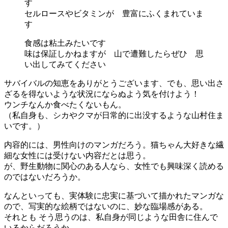
す
セルロースやビタミンが 豊富にふくまれていま
す
食感は粘土みたいです
味は保証しかねますが 山で遭難したらぜひ 思
い出してみてください
サバイバルの知恵をありがとうございます、でも、思い出さ
ざるを得ないような状況にならぬよう気を付けよう！
ウンチなんか食べたくないもん。
（私自身も、シカやクマが日常的に出没するような山村住ま
いです。）
内容的には、男性向けのマンガだろう。猫ちゃん大好きな繊
細な女性には受けない内容だとは思う。
が、野生動物に関心のある人なら、女性でも興味深く読める
のではないだろうか。
なんといっても、実体験に忠実に基づいて描かれたマンガな
ので、写実的な絵柄ではないのに、妙な臨場感がある。
それとも そう思うのは、私自身が同じような田舎に住んで
いるからだろうか。