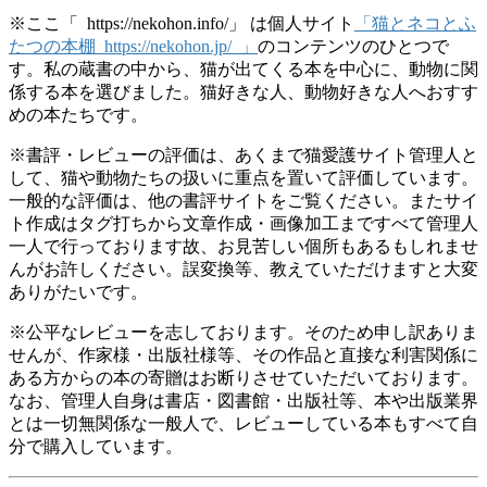
※ここ「 https://nekohon.info/」 は個人サイト
「猫とネコとふ
たつの本棚 https://nekohon.jp/ 」
のコンテンツのひとつで
す。私の蔵書の中から、猫が出てくる本を中心に、動物に関
係する本を選びました。猫好きな人、動物好きな人へおすす
めの本たちです。
※書評・レビューの評価は、あくまで猫愛護サイト管理人と
して、猫や動物たちの扱いに重点を置いて評価しています。
一般的な評価は、他の書評サイトをご覧ください。またサイ
ト作成はタグ打ちから文章作成・画像加工まですべて管理人
一人で行っております故、お見苦しい個所もあるもしれませ
んがお許しください。誤変換等、教えていただけますと大変
ありがたいです。
※公平なレビューを志しております。そのため申し訳ありま
せんが、作家様・出版社様等、その作品と直接な利害関係に
ある方からの本の寄贈はお断りさせていただいております。
なお、管理人自身は書店・図書館・出版社等、本や出版業界
とは一切無関係な一般人で、レビューしている本もすべて自
分で購入しています。