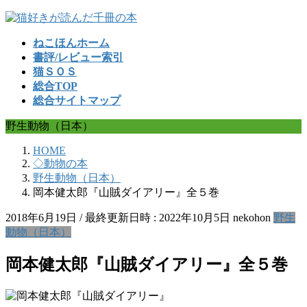
コ
ナ
ン
ビ
ねこほんホーム
テ
ゲ
書評/レビュー索引
ン
ー
猫ＳＯＳ
ツ
シ
総合TOP
へ
ョ
総合サイトマップ
ス
ン
キ
に
野生動物（日本）
ッ
移
プ
動
HOME
◇動物の本
野生動物（日本）
岡本健太郎『山賊ダイアリー』全５巻
2018年6月19日
/ 最終更新日時 :
2022年10月5日
nekohon
野生
動物（日本）
岡本健太郎『山賊ダイアリー』全５巻