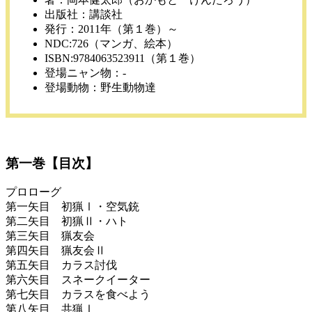
出版社：講談社
発行：2011年（第１巻）～
NDC:726（マンガ、絵本）
ISBN:9784063523911（第１巻）
登場ニャン物：‐
登場動物：野生動物達
第一巻【目次】
プロローグ
第一矢目 初猟Ⅰ・空気銃
第二矢目 初猟Ⅱ・ハト
第三矢目 猟友会
第四矢目 猟友会Ⅱ
第五矢目 カラス討伐
第六矢目 スネークイーター
第七矢目 カラスを食べよう
第八矢目 共猟Ⅰ