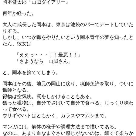
岡本健太郎『山賊ダイアリー』
何年か経った。
大人に成長した岡本は、東京は池袋のバーでデートしていた
りする。
しかし、いつか猟をやりたいという岡本青年の夢を知ったと
たん、彼女は
「ええっ・・・！！最悪！！」
「さようなら 山賊さん」
と、岡本を捨ててしまう。
岡本はその後、地元の岡山に戻り、猟師免許を取り、ついに
猟師となる。
得物は空気銃。罠をしかけることもある。
獲った獲物は、自分でさばいて自分で食べる。じっくり味わ
って食べる。
ウサギやハトはともかく、カラスやマムシまで。
マンガには、解体の様子や調理方法まで描いてある。
なのに、あまり血なまぐさい感じがないのは、細くて柔らか