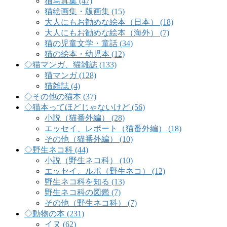
猫写真集 (47)
猫絵画集・版画集 (15)
大人にもお勧めな絵本（日本） (18)
大人にもお勧めな絵本（海外） (7)
猫の児童文学・童話 (34)
猫の絵本・幼児本 (12)
◇猫マンガ、猫雑誌 (133)
猫マンガ (128)
猫雑誌 (4)
◇その他の猫本 (37)
◇猫本ってほどじゃないけど (56)
小説（猫番外編） (28)
エッセイ、レポート（猫番外編） (18)
その他（猫番外編） (10)
◇野生ネコ科 (44)
小説（野生ネコ科） (10)
エッセイ、ルポ（野生ネコ） (12)
野生ネコ科を知る (13)
野生ネコ科の図鑑 (7)
その他（野生ネコ科） (7)
◇動物の本 (231)
イヌ (62)