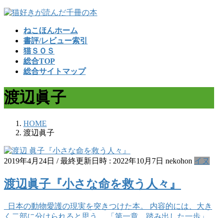
コ
ナ
ン
ビ
ねこほんホーム
テ
ゲ
書評/レビュー索引
ン
ー
猫ＳＯＳ
ツ
シ
総合TOP
へ
ョ
総合サイトマップ
ス
ン
キ
に
渡辺眞子
ッ
移
プ
動
HOME
渡辺眞子
2019年4月24日
/ 最終更新日時 :
2022年10月7日
nekohon
イヌ
渡辺眞子『小さな命を救う人々』
日本の動物愛護の現実を突きつけた本。 内容的には、大き
く二部に分けられると思う。 「第一章 踏み出した一歩」