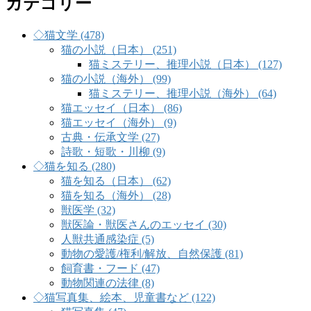
カテゴリー
◇猫文学 (478)
猫の小説（日本） (251)
猫ミステリー、推理小説（日本） (127)
猫の小説（海外） (99)
猫ミステリー、推理小説（海外） (64)
猫エッセイ（日本） (86)
猫エッセイ（海外） (9)
古典・伝承文学 (27)
詩歌・短歌・川柳 (9)
◇猫を知る (280)
猫を知る（日本） (62)
猫を知る（海外） (28)
獣医学 (32)
獣医論・獣医さんのエッセイ (30)
人獣共通感染症 (5)
動物の愛護/権利/解放、自然保護 (81)
飼育書・フード (47)
動物関連の法律 (8)
◇猫写真集、絵本、児童書など (122)