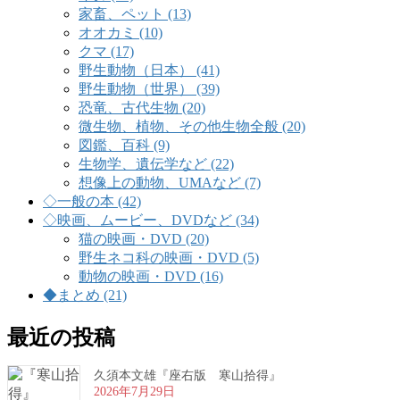
家畜、ペット (13)
オオカミ (10)
クマ (17)
野生動物（日本） (41)
野生動物（世界） (39)
恐竜、古代生物 (20)
微生物、植物、その他生物全般 (20)
図鑑、百科 (9)
生物学、遺伝学など (22)
想像上の動物、UMAなど (7)
◇一般の本 (42)
◇映画、ムービー、DVDなど (34)
猫の映画・DVD (20)
野生ネコ科の映画・DVD (5)
動物の映画・DVD (16)
◆まとめ (21)
最近の投稿
久須本文雄『座右版 寒山拾得』
2026年7月29日