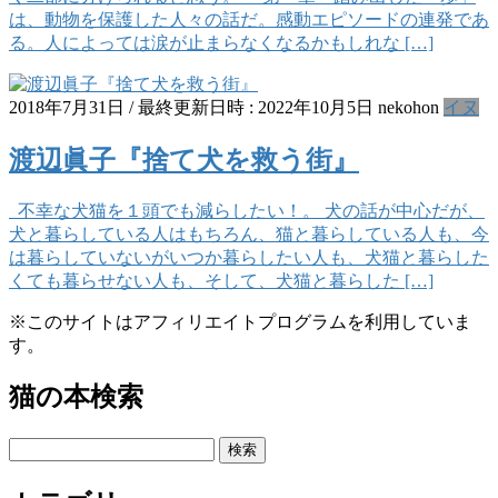
は、動物を保護した人々の話だ。感動エピソードの連発であ
る。人によっては涙が止まらなくなるかもしれな […]
2018年7月31日
/ 最終更新日時 :
2022年10月5日
nekohon
イヌ
渡辺眞子『捨て犬を救う街』
不幸な犬猫を１頭でも減らしたい！。 犬の話が中心だが、
犬と暮らしている人はもちろん、猫と暮らしている人も、今
は暮らしていないがいつか暮らしたい人も、犬猫と暮らした
くても暮らせない人も、そして、犬猫と暮らした […]
※このサイトはアフィリエイトプログラムを利用していま
す。
猫の本検索
検
索: