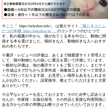
※ここ「 https://nekohon.info/」 は個人サイト
「猫とネコとふ
たつの本棚 https://nekohon.jp/ 」
のコンテンツのひとつで
す。私の蔵書の中から、猫が出てくる本を中心に、動物に関
係する本を選びました。猫好きな人、動物好きな人へおすす
めの本たちです。
※書評・レビューの評価は、あくまで猫愛護サイト管理人と
して、猫や動物たちの扱いに重点を置いて評価しています。
一般的な評価は、他の書評サイトをご覧ください。またサイ
ト作成はタグ打ちから文章作成・画像加工まですべて管理人
一人で行っております故、お見苦しい個所もあるもしれませ
んがお許しください。誤変換等、教えていただけますと大変
ありがたいです。
※公平なレビューを志しております。そのため申し訳ありま
せんが、作家様・出版社様等、その作品と直接な利害関係に
ある方からの本の寄贈はお断りさせていただいております。