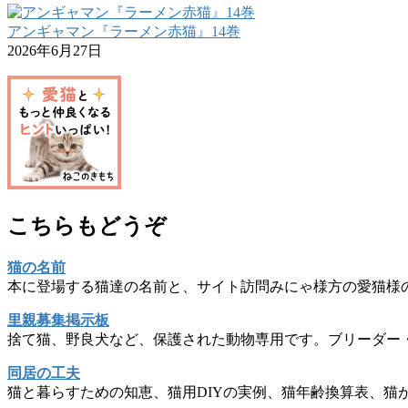
アンギャマン『ラーメン赤猫』14巻
2026年6月27日
こちらもどうぞ
猫の名前
本に登場する猫達の名前と、サイト訪問みにゃ様方の愛猫様
里親募集掲示板
捨て猫、野良犬など、保護された動物専用です。ブリーダー
同居の工夫
猫と暮らすための知恵、猫用DIYの実例、猫年齢換算表、猫