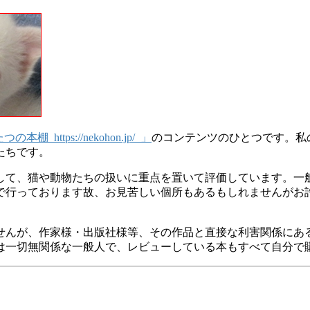
 https://nekohon.jp/ 」
のコンテンツのひとつです。私
たちです。
して、猫や動物たちの扱いに重点を置いて評価しています。一
で行っております故、お見苦しい個所もあるもしれませんがお
せんが、作家様・出版社様等、その作品と直接な利害関係にあ
は一切無関係な一般人で、レビューしている本もすべて自分で