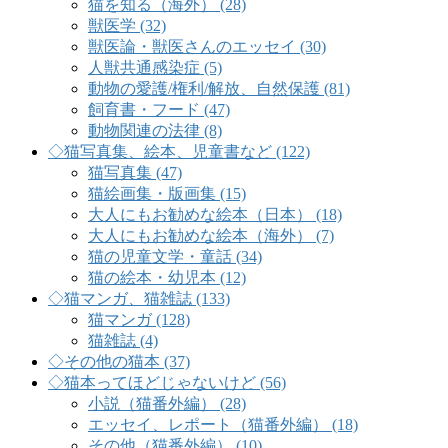
猫を知る（海外） (28)
獣医学 (32)
獣医論・獣医さんのエッセイ (30)
人獣共通感染症 (5)
動物の愛護/権利/解放、自然保護 (81)
飼育書・フード (47)
動物関連の法律 (8)
◇猫写真集、絵本、児童書など (122)
猫写真集 (47)
猫絵画集・版画集 (15)
大人にもお勧めな絵本（日本） (18)
大人にもお勧めな絵本（海外） (7)
猫の児童文学・童話 (34)
猫の絵本・幼児本 (12)
◇猫マンガ、猫雑誌 (133)
猫マンガ (128)
猫雑誌 (4)
◇その他の猫本 (37)
◇猫本ってほどじゃないけど (56)
小説（猫番外編） (28)
エッセイ、レポート（猫番外編） (18)
その他（猫番外編） (10)