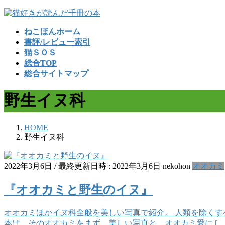
コ
ナ
ン
ビ
ねこほんホーム
テ
ゲ
書評/レビュー索引
ン
ー
猫ＳＯＳ
ツ
シ
総合TOP
へ
ョ
総合サイトマップ
ス
ン
キ
に
野生イヌ科
ッ
移
プ
動
HOME
野生イヌ科
2022年3月6日
/ 最終更新日時 :
2022年3月6日
nekohon
オオカミ
『オオカミと野生のイヌ』
オオカミほかイヌ科全般を美しい写真で紹介。 人類を除くす
本は、そのオオカミをまず、美しい写真と、オオカミ愛に […