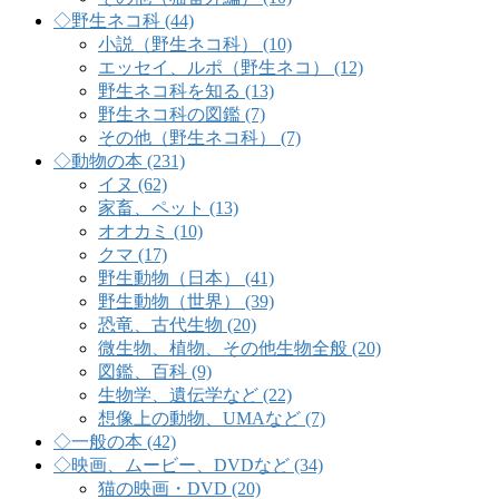
◇野生ネコ科 (44)
小説（野生ネコ科） (10)
エッセイ、ルポ（野生ネコ） (12)
野生ネコ科を知る (13)
野生ネコ科の図鑑 (7)
その他（野生ネコ科） (7)
◇動物の本 (231)
イヌ (62)
家畜、ペット (13)
オオカミ (10)
クマ (17)
野生動物（日本） (41)
野生動物（世界） (39)
恐竜、古代生物 (20)
微生物、植物、その他生物全般 (20)
図鑑、百科 (9)
生物学、遺伝学など (22)
想像上の動物、UMAなど (7)
◇一般の本 (42)
◇映画、ムービー、DVDなど (34)
猫の映画・DVD (20)