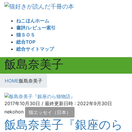
コ
ナ
ン
ビ
テ
ゲ
ねこほんホーム
ン
ー
書評/レビュー索引
ツ
シ
猫ＳＯＳ
へ
ョ
総合TOP
ス
ン
総合サイトマップ
キ
に
飯島奈美子
ッ
移
プ
動
HOME
飯島奈美子
2017年10月30日
/ 最終更新日時 :
2022年9月30日
nekohon
猫エッセイ（日本）
飯島奈美子『銀座のら