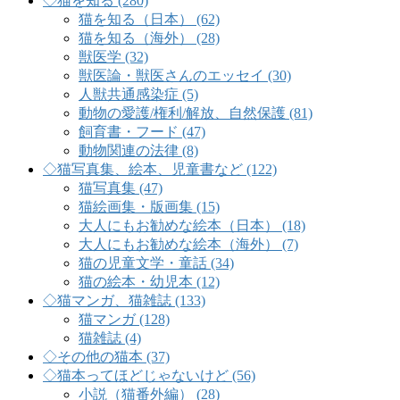
◇猫を知る (280)
猫を知る（日本） (62)
猫を知る（海外） (28)
獣医学 (32)
獣医論・獣医さんのエッセイ (30)
人獣共通感染症 (5)
動物の愛護/権利/解放、自然保護 (81)
飼育書・フード (47)
動物関連の法律 (8)
◇猫写真集、絵本、児童書など (122)
猫写真集 (47)
猫絵画集・版画集 (15)
大人にもお勧めな絵本（日本） (18)
大人にもお勧めな絵本（海外） (7)
猫の児童文学・童話 (34)
猫の絵本・幼児本 (12)
◇猫マンガ、猫雑誌 (133)
猫マンガ (128)
猫雑誌 (4)
◇その他の猫本 (37)
◇猫本ってほどじゃないけど (56)
小説（猫番外編） (28)