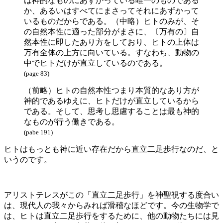
は神的なものにあずかっている唯一のものである
か、あるいはすべてにまさってそれにあずかって
いるものだからである。（中略）ヒトのみが、そ
の自然本性に適った部分がまさに、〔万有の〕自
然本性に即したあり方をしており、ヒトの上体は
万有全体の上方に向いている。すなわち、動物の
中でヒトだけが直立しているのである。
(page 83)
（前略）ヒトの自然本性つまり本質的なあり方が
神的であるゆえに、ヒトだけが直立しているから
である。そして、思考し思慮することは最も神的
なものが行う働きである。
(pabe 191)
ヒトはもっとも神に近い存在だから直立二足歩行なのだ、と
いうのです。
アリストテレスがこの「直立二足歩行」を神聖視する度合い
は、現代人の我々からみれば滑稽なほどです。今の生物学で
は、ヒトは直立二足歩行をするために、他の動物たちには見