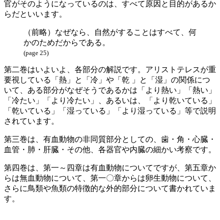
官がそのようになっているのは、すべて原因と目的があるか
らだといいます。
（前略）なぜなら、自然がすることはすべて、何
かのためだからである。
(page 25)
第二巻はいよいよ、各部分の解説です。アリストテレスが重
要視している「熱」と「冷」や「乾 」と「湿」の関係につ
いて、ある部分がなぜそうであるかは「より熱い」「熱い」
「冷たい」「より冷たい」、あるいは、「より乾いている」
「乾いている」「湿っている」「より湿っている」等で説明
されています。
第三巻は、有血動物の非同質部分としての、歯・角・心臓・
血管・肺・肝臓・その他、各器官や内臓の細かい考察です。
第四巻は、第一～四章は有血動物についてですが、第五章か
らは無血動物について、第一〇章からは卵生動物について、
さらに鳥類や魚類の特徴的な外的部分について書かれていま
す。