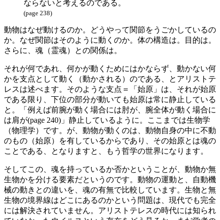
ならないと考えるのである。
(page 238)
動物はなぜ動けるのか。どうやって関節をうごかしているの
か。なぜ関節はそのように動くのか。体の構造は。目的は。
さらに、魂（霊魂）との関係は。
それが何であれ、何かが動くためにはかならず、動かない何
かを支点として動く（動かされる）のである、とアリストテ
レスは述べます。そのような支点＝「始原」は、それが始原
である限り、下位の部分が動いても始原は常に静止している
と。「例えば前腕が動く場合には肘が、腕全体が動く場合に
は肩が(page 240)」静止しているように。ここまでは生物学
（物理学）です。が、動物が動くのは、動物自身の中に不動
のもの（始原）を有しているからであり、その始原とは魂の
ことである、となりますと、もう哲学の世界になります。
そしてこの、魂を持っているか否かということが、動物か無
生物かを分ける要素だというのです。動物の運動と、自動機
械の動きとの違いを、魂の有無で比較しています。生物と無
生物の境界線はどこにあるのかという問題は、現代でも完全
には解決されていません。アリストテレスの時代には知られ