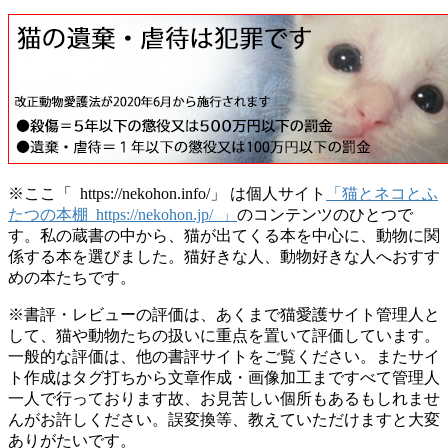
※ここ「 https://nekohon.info/」 は個人サイト
「猫とネコとふ
たつの本棚 https://nekohon.jp/ 」
のコンテンツのひとつで
す。私の蔵書の中から、猫が出てくる本を中心に、動物に関
係する本を選びました。猫好きな人、動物好きな人へおすす
めの本たちです。
※書評・レビューの評価は、あくまで猫愛護サイト管理人と
して、猫や動物たちの扱いに重点を置いて評価しています。
一般的な評価は、他の書評サイトをご覧ください。またサイ
ト作成はタグ打ちから文章作成・画像加工まですべて管理人
一人で行っております故、お見苦しい個所もあるもしれませ
んがお許しください。誤変換等、教えていただけますと大変
ありがたいです。