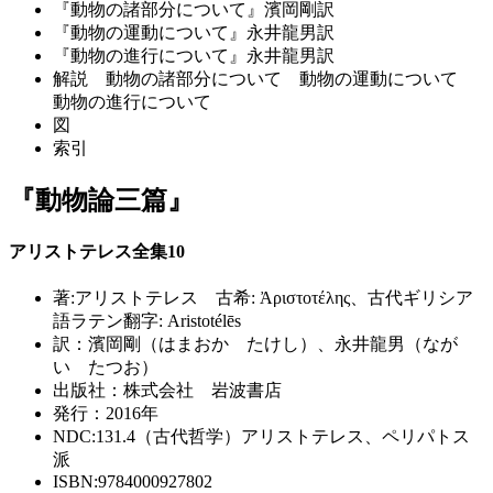
『動物の諸部分について』濱岡剛訳
『動物の運動について』永井龍男訳
『動物の進行について』永井龍男訳
解説 動物の諸部分について 動物の運動について
動物の進行について
図
索引
『動物論三篇』
アリストテレス全集10
著:アリストテレス 古希: Ἀριστοτέλης、古代ギリシア
語ラテン翻字: Aristotélēs
訳：濱岡剛（はまおか たけし）、永井龍男（なが
い たつお）
出版社：株式会社 岩波書店
発行：2016年
NDC:131.4（古代哲学）アリストテレス、ペリパトス
派
ISBN:9784000927802