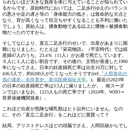
られないほど大きな負荷を体に与えていることが知られてい
るからです。原始時代においては、二足歩行ゆえのバランス
の悪さや足の遅さ等の「身体能力の低さ」は致命的な欠点と
なり、背が高くなって目立ちやすくなることも不利に働いた
でしょう。原始人は、捕食動物である以上に獲物＝被捕食動
物だったのですから。
そしてなにより、直立二足歩行のせいで、出産があまりに困
難になりました。たとえば『栄花物語』（平安時代）では経
産婦47人のうち、23.4％（11人）がお産で死亡しています。
５人に１人に近い割合です。その後の、文明が発達した1900
年になってさえ、日本の妊産婦死亡率は出生10万に対して
436.5人で、約6200人が亡くなったそうです(ref:
『人類進化の
負の遺産』奈良貴史、新潟医療福祉大学
。)。最近の2023年
の日本の妊産婦死亡率は3.5人に減りましたが、、南スーダ
ンではいまなお、1223人もの死亡率です（2024年、WHO＝
世界保健機関発表）。
これほど出産が危険な哺乳類はヒト以外にいません。なの
に、その「直立二足歩行」をこれほどに賞賛って？
結局、アリストテレスほどの頭脳でさえ、人間目線からでし