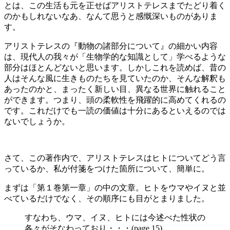
とは、この生活も元を正せばアリストテレスまでたどり着く
のかもしれないなあ、なんて思うと感慨深いものがありま
す。
アリストテレスの『動物の諸部分について』の細かい内容
は、現代人の我々が「生物学的な知識として」学べるような
部分はほとんどないと思います。しかしこれを読めば、昔の
人はそんな風に生きものたちを見ていたのか、そんな解釈も
あったのかと、まったく新しい目、異なる世界に触れること
ができます。つまり、頭の柔軟性を飛躍的に高めてくれるの
です。これだけでも一読の価値は十分にあるといえるのでは
ないでしょうか。
さて、この著作内で、アリストテレスはヒトについてどう言
っているか、私が付箋をつけた箇所について、簡単に。
まずは「第１巻第一章」の中の文章。ヒトをウマやイヌと並
べているだけでなく、その順序にも目がとまりました。
すなわち、ウマ、イヌ、ヒトには今述べた性状の
各々がそなわっており・・・(page 15)