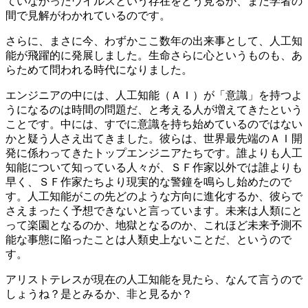
ていなかったウイルスという存在をどう見るか、まだ学者の
間で見解がわかれているのです。
さらに、まさに今、わずかここ数年の出来事として、人工知
能が飛躍的に発展しました。生命さらに心というものも、あ
らためて問われる時代になりました。
エンジニアの中には、人工知能（ＡＩ）が「意識」を持つよ
うになるのは時間の問題だ、と考える人が増えてきたという
ことです。中には、すでに意識を持ち始めているのではない
かと疑う人さえ出てきました。彼らは、世界最先端のＡＩ開
発に係わってきたトップエンジニアたちです。誰よりも人工
知能について知っている人々が、ＳＦ作家以外では誰よりも
早く、ＳＦ作家たちより現実的な警鐘を鳴らし始めたので
す。人工知能がこの先どのような方向に進化するか、彼らで
さえまったく予想できないと言っています。未来は人類にと
って楽園となるのか、地獄となるのか、これほど未来予測不
能な事態に陥ったことは人類史上ないことだ、というので
す。
アリストテレスが現在の人工知能を見たら、なんて言うので
しょうね？是とみるか、非と見るか？