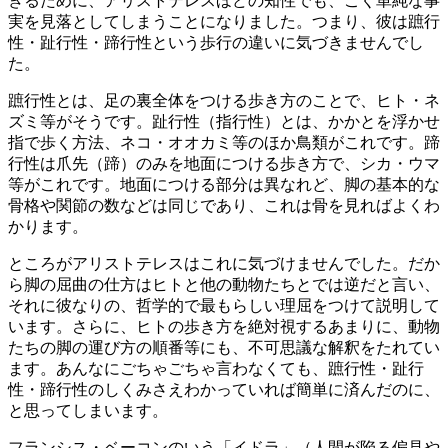
ぎるために、アリストテレスほどの知性でも、ごく単純な事
実を見落としてしまうことになりました。つまり、彼は蹠行
性・趾行性・蹄行性という歩行の違いに気づきませんでし
た。
蹠行性とは、足の裏全体をつける歩き方のことで、ヒト・ネ
ズミ等がそうです。趾行性（指行性）とは、かかとを浮かせ
指で歩く方法、ネコ・オオカミ等のほか鳥類がこれです。蹄
行性は爪先（蹄）のみを地面につける歩き方で、シカ・ウマ
等がこれです。地面につける部分は異なれど、脚の基本的な
骨格や関節の数などは同じであり、これは骨を見ればよくわ
かります。
ところがアリストテレスはこれに気づけませんでした。だか
ら脚の屈曲の仕方はヒトと他の動物たちとでは逆だと言い、
それに彼なりの、哲学的で最もらしい理屈をつけて説明して
います。さらに、ヒトの歩き方を絶対視するあまりに、動物
たちの脚の運び方の順番等にも、不可思議な解釈をたれてい
ます。あんなにごちゃごちゃ言わなくても、蹠行性・趾行
性・蹄行性のしくみさえわかっていれば簡単に済んだのに、
と思ってしまいます。
フランシス・ベーコンのいう「イドラ」（人間が陥る偏見や