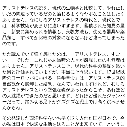
アリストテレスの説を、現代の生物学と比較して、やれ正し
いだの間違っているだのと論じるようなヤボなことはしたく
ありません。なにしろアリストテレスの時代と、現代とで
は、科学技術があまりに違いすぎます。蓄積された知見の量
も、新規に集められる情報も、実験方法も、使える器具や薬
品類も、すべてが比較の対象にならないほど違ってしまった
のです。
ただ読んでいて強く感じたのは、「アリストテレス、すご
い！」でした。これじゃあ当時の人々が感服したのも無理は
ありません。アリストテレスこそ、現代の科学の基礎を築い
た男と評価されていますが、本当にそう思います。17世紀以
降のヨーロッパにおける「科学革命」は、アリストテレス的
自然観から脱却した結果、なんていわれますけれど、むしろ
アリストテレスという堅強な礎があったからこそ、あれほど
の大跳躍ができたのだと思います。どれほど優れたジャンパ
ーだって、踏み切る足下がグズグズな泥土では高く跳べませ
んからね。
その発達した西洋科学をいち早く取り入れた国が日本で、今
の私は日本で快適な生活を送ることが出来ていて、というこ