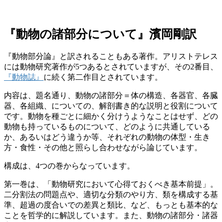
『動物の諸部分について』濱岡剛訳
『動物部分論』と訳されることもある著作。アリストテレス
には動物研究著作が5つあるとされていますが、その2番目、
『動物誌』
に続く第二作目とされています。
内容は、題名通り、動物の諸部分＝体の構造、各器官、各臓
器、各組織、についての、解剖書き的な説明と役割について
です。動物を種ごとに細かく分けうようなことはせず、どの
動物も持っているものについて、どのように共通している
か、あるいはどう違うか等、それぞれの動物の体型・生き
方・食性・その他と照らし合わせながら論じています。
構成は、4つの巻からなっています。
第一巻は、「動物研究において心得ておくべき基本前提」。
二分割法の問題点や、適切な分類のやり方、類を構成する基
準、超過の度合いでの差異と類比、など、もっとも基本的な
ことを哲学的に解説しています。また、動物の諸部分・諸器