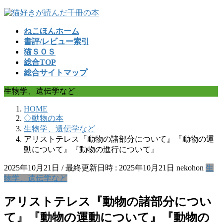
コ
ナ
ン
ビ
ねこほんホーム
テ
ゲ
書評/レビュー索引
ン
ー
猫ＳＯＳ
ツ
シ
総合TOP
へ
ョ
総合サイトマップ
ス
ン
キ
に
生物学、遺伝学など
ッ
移
プ
動
HOME
◇動物の本
生物学、遺伝学など
アリストテレス『動物の諸部分について』『動物の運
動について』『動物の進行について』
2025年10月21日
/ 最終更新日時 :
2025年10月21日
nekohon
生
物学、遺伝学など
アリストテレス『動物の諸部分につい
て』『動物の運動について』『動物の