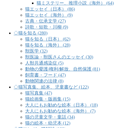
猫ミステリー、推理小説（海外） (64)
猫エッセイ（日本） (86)
猫エッセイ（海外） (9)
古典・伝承文学 (27)
詩歌・短歌・川柳 (9)
◇猫を知る (280)
猫を知る（日本） (62)
猫を知る（海外） (28)
獣医学 (32)
獣医論・獣医さんのエッセイ (30)
人獣共通感染症 (5)
動物の愛護/権利/解放、自然保護 (81)
飼育書・フード (47)
動物関連の法律 (8)
◇猫写真集、絵本、児童書など (122)
猫写真集 (47)
猫絵画集・版画集 (15)
大人にもお勧めな絵本（日本） (18)
大人にもお勧めな絵本（海外） (7)
猫の児童文学・童話 (34)
猫の絵本・幼児本 (12)