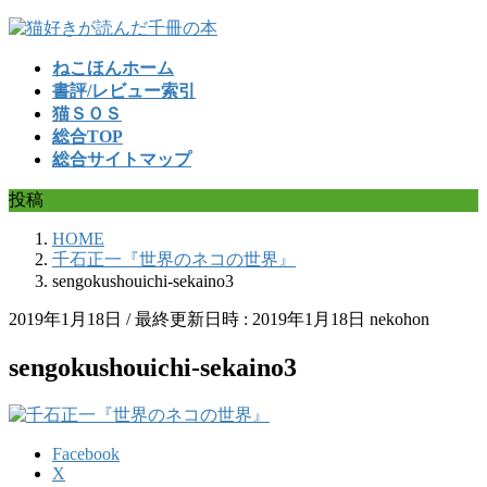
コ
ナ
ン
ビ
ねこほんホーム
テ
ゲ
書評/レビュー索引
ン
ー
猫ＳＯＳ
ツ
シ
総合TOP
へ
ョ
総合サイトマップ
ス
ン
キ
に
投稿
ッ
移
プ
動
HOME
千石正一『世界のネコの世界』
sengokushouichi-sekaino3
2019年1月18日
/ 最終更新日時 :
2019年1月18日
nekohon
sengokushouichi-sekaino3
Facebook
X