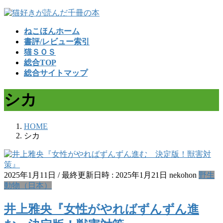
コ
ナ
ン
ビ
ねこほんホーム
テ
ゲ
書評/レビュー索引
ン
ー
猫ＳＯＳ
ツ
シ
総合TOP
へ
ョ
総合サイトマップ
ス
ン
キ
に
シカ
ッ
移
プ
動
HOME
シカ
2025年1月11日
/ 最終更新日時 :
2025年1月21日
nekohon
野生
動物（日本）
井上雅央『女性がやればずんずん進