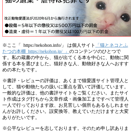
※ここ「 https://nekohon.info/」 は個人サイト
「猫とネコとふ
たつの本棚 https://nekohon.jp/ 」
のコンテンツのひとつで
す。私の蔵書の中から、猫が出てくる本を中心に、動物に関
係する本を選びました。猫好きな人、動物好きな人へおすす
めの本たちです。
※書評・レビューの評価は、あくまで猫愛護サイト管理人と
して、猫や動物たちの扱いに重点を置いて評価しています。
一般的な評価は、他の書評サイトをご覧ください。またサイ
ト作成はタグ打ちから文章作成・画像加工まですべて管理人
一人で行っております故、お見苦しい個所もあるもしれませ
んがお許しください。誤変換等、教えていただけますと大変
ありがたいです。
※公平なレビューを志しております。そのため申し訳ありま