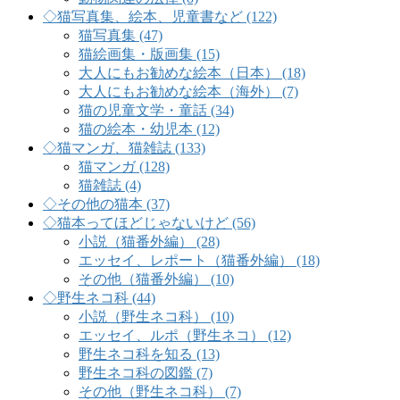
◇猫写真集、絵本、児童書など (122)
猫写真集 (47)
猫絵画集・版画集 (15)
大人にもお勧めな絵本（日本） (18)
大人にもお勧めな絵本（海外） (7)
猫の児童文学・童話 (34)
猫の絵本・幼児本 (12)
◇猫マンガ、猫雑誌 (133)
猫マンガ (128)
猫雑誌 (4)
◇その他の猫本 (37)
◇猫本ってほどじゃないけど (56)
小説（猫番外編） (28)
エッセイ、レポート（猫番外編） (18)
その他（猫番外編） (10)
◇野生ネコ科 (44)
小説（野生ネコ科） (10)
エッセイ、ルポ（野生ネコ） (12)
野生ネコ科を知る (13)
野生ネコ科の図鑑 (7)
その他（野生ネコ科） (7)