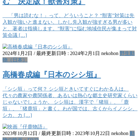
む 決定版！獣害対策』
「男は読むな！」って、どういうこと？ “獣害”対策は先
入観が強いと進まない、しかし先入観が強すぎる男が多い
と、著者は指摘します。”獣害”に悩む地域住民が集まって対
策会議 […]
2024年1月2日
/ 最終更新日時 :
2024年2月1日
nekohon
野生動
物（日本）
高橋春成編『日本のシシ垣』
「シシ垣」って何？ シシ垣ときいてすぐにわかる人は、
代々の農家や農関係者、あるいは熱心な郷土史研究家くらい
じゃないでしょうか。 シシ垣は、漢字で「猪垣」、「鹿
垣」、「猪鹿垣」と書く。わが国では、古くからイノシシ、
シカ、カ […]
2023年10月12日
/ 最終更新日時 :
2023年10月22日
nekohon
動
物の映画・DVD