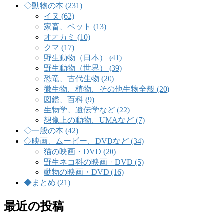
◇動物の本 (231)
イヌ (62)
家畜、ペット (13)
オオカミ (10)
クマ (17)
野生動物（日本） (41)
野生動物（世界） (39)
恐竜、古代生物 (20)
微生物、植物、その他生物全般 (20)
図鑑、百科 (9)
生物学、遺伝学など (22)
想像上の動物、UMAなど (7)
◇一般の本 (42)
◇映画、ムービー、DVDなど (34)
猫の映画・DVD (20)
野生ネコ科の映画・DVD (5)
動物の映画・DVD (16)
◆まとめ (21)
最近の投稿