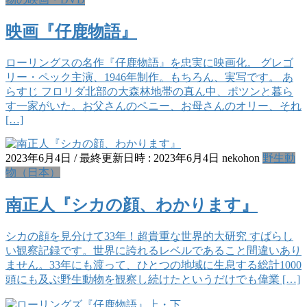
映画『仔鹿物語』
ローリングスの名作『仔鹿物語』を忠実に映画化。 グレゴ
リー・ペック主演、1946年制作。もちろん、実写です。 あ
らすじ フロリダ北部の大森林地帯の真ん中、ポツンと暮ら
す一家がいた。お父さんのペニー、お母さんのオリー、それ
[…]
2023年6月4日
/ 最終更新日時 :
2023年6月4日
nekohon
野生動
物（日本）
南正人『シカの顔、わかります』
シカの顔を見分けて33年！超貴重な世界的大研究 すばらし
い観察記録です。世界に誇れるレベルであること間違いあり
ません。33年にも渡って、ひとつの地域に生息する総計1000
頭にも及ぶ野生動物を観察し続けたというだけでも偉業 […]