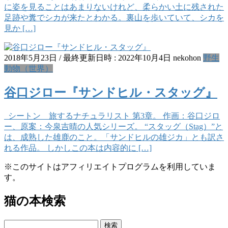
に姿を見ることはあまりないけれど、柔らかい土に残された
足跡や糞でシカが来たとわかる。裏山を歩いていて、シカを
見か […]
2018年5月23日
/ 最終更新日時 :
2022年10月4日
nekohon
野生
動物（世界）
谷口ジロー『サンドヒル・スタッグ』
シートン 旅するナチュラリスト 第3章。 作画：谷口ジロ
ー、原案：今泉吉晴の人気シリーズ。 “スタッグ（Stag）”と
は、成熟した雄鹿のこと。「サンドヒルの雄ジカ」とも訳さ
れる作品。 しかしこの本は内容的に […]
※このサイトはアフィリエイトプログラムを利用していま
す。
猫の本検索
検