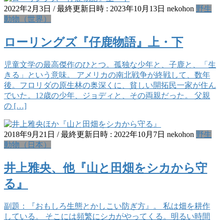
2022年2月3日
/ 最終更新日時 :
2023年10月13日
nekohon
野生
動物（世界）
ローリングズ『仔鹿物語』上・下
児童文学の最高傑作のひとつ。孤独な少年と、子鹿と、「生
きる」という意味。 アメリカの南北戦争が終戦して、数年
後。フロリダの原生林の奥深くに、貧しい開拓民一家が住ん
でいた。12歳の少年、ジョディと、その両親だった。 父親
の […]
2018年9月21日
/ 最終更新日時 :
2022年10月7日
nekohon
野生
動物（日本）
井上雅央、他『山と田畑をシカから守
る』
副題：『おもしろ生態とかしこい防ぎ方』。 私は畑を耕作
している。 そこには頻繁にシカがやってくる。明るい時間