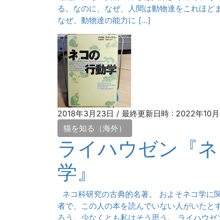
る。なのに、なぜ、人間は動物達をこれほど
なぜ、動物達の能力に […]
2018年3月23日
/ 最終更新日時 :
2022年10
猫を知る（海外）
ライハウゼン『ネ
学』
ネコ科研究の古典的名著。 およそネコ学に
者で、この人の本を読んでいない人がいたと
ろう。少なくとも私はそう思う。 ライハウゼ