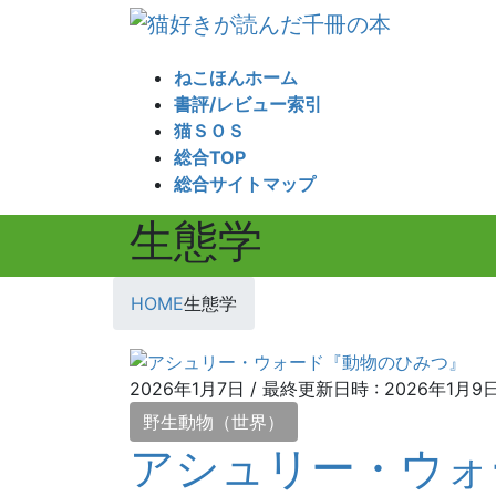
コ
ナ
ン
ビ
テ
ゲ
ねこほんホーム
ン
ー
書評/レビュー索引
ツ
シ
猫ＳＯＳ
へ
ョ
総合TOP
ス
ン
総合サイトマップ
キ
に
生態学
ッ
移
プ
動
HOME
生態学
2026年1月7日
/ 最終更新日時 :
2026年1月9
野生動物（世界）
アシュリー・ウォ