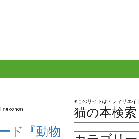
※このサイトはアフィリエイ
猫の本検索
日
nekohon
検
ード『動物
索:
カテゴリー