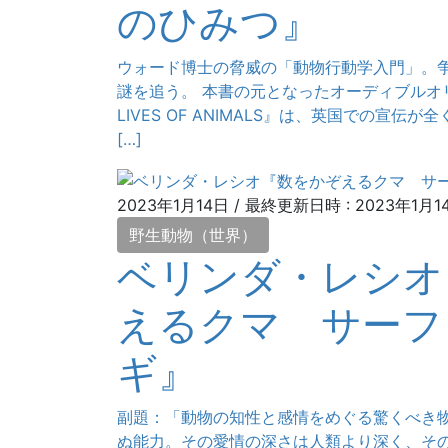
のひみつ』
ウォード博士の脅威の「動物行動学入門」。
謎を追う。 本書の元となったオーディブルオリジ
LIVES OF ANIMALS』は、英国での宣
[…]
2023年1月14日
/ 最終更新日時 :
2023年1月1
野生動物（世界）
ベリンダ・レシオ
えるクマ サーフ
ギ』
副題：「動物の知性と感情をめぐる驚くべき物
ぬ能力。その愛情の深さは人類より深く、そ