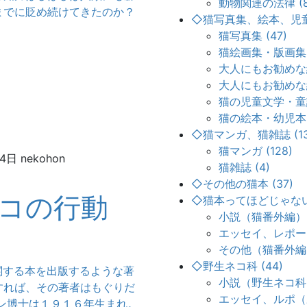
動物関連の法律 (8
までに貶め続けてきたのか？
◇猫写真集、絵本、児童書
猫写真集 (47)
猫絵画集・版画集 (
大人にもお勧めな絵
大人にもお勧めな絵
猫の児童文学・童話
猫の絵本・幼児本 (
◇猫マンガ、猫雑誌 (13
猫マンガ (128)
月4日
nekohon
猫雑誌 (4)
◇その他の猫本 (37)
コの行動
◇猫本ってほどじゃないけ
小説（猫番外編） (
エッセイ、レポート
その他（猫番外編） 
◇野生ネコ科 (44)
関する本を出版するような著
小説（野生ネコ科） 
すれば、その著者はもぐりだ
エッセイ、ルポ（野
ン博士は１９１６年生まれ。