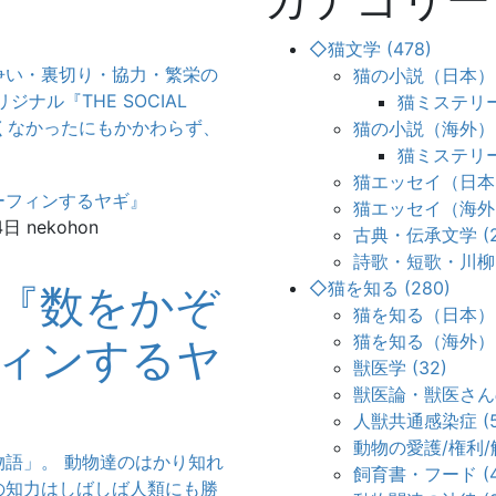
◇猫文学 (478)
争い・裏切り・協力・繁栄の
猫の小説（日本） (
ナル『THE SOCIAL
猫ミステリー
伝が全くなかったにもかかわらず、
猫の小説（海外） (
猫ミステリー
猫エッセイ（日本）
猫エッセイ（海外）
4日
nekohon
古典・伝承文学 (2
詩歌・短歌・川柳 
◇猫を知る (280)
『数をかぞ
猫を知る（日本） (
猫を知る（海外） (
ィンするヤ
獣医学 (32)
獣医論・獣医さんの
人獣共通感染症 (5
動物の愛護/権利/解
語」。 動物達のはかり知れ
飼育書・フード (4
の知力はしばしば人類にも勝