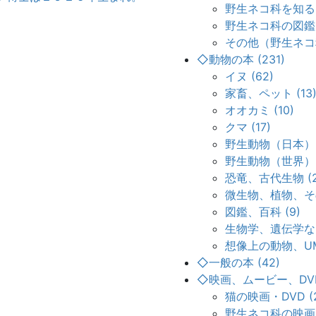
野生ネコ科を知る (
野生ネコ科の図鑑 (
その他（野生ネコ科
◇動物の本 (231)
イヌ (62)
家畜、ペット (13
オオカミ (10)
クマ (17)
野生動物（日本） (
野生動物（世界） (
恐竜、古代生物 (2
微生物、植物、その
図鑑、百科 (9)
生物学、遺伝学など
想像上の動物、UM
◇一般の本 (42)
◇映画、ムービー、DVD
猫の映画・DVD (2
野生ネコ科の映画・D