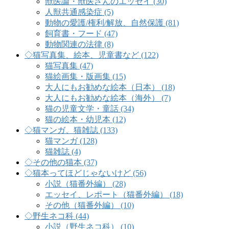
獣医論・獣医さんのエッセイ (30)
人獣共通感染症 (5)
動物の愛護/権利/解放、自然保護 (81)
飼育書・フード (47)
動物関連の法律 (8)
◇猫写真集、絵本、児童書など (122)
猫写真集 (47)
猫絵画集・版画集 (15)
大人にもお勧めな絵本（日本） (18)
大人にもお勧めな絵本（海外） (7)
猫の児童文学・童話 (34)
猫の絵本・幼児本 (12)
◇猫マンガ、猫雑誌 (133)
猫マンガ (128)
猫雑誌 (4)
◇その他の猫本 (37)
◇猫本ってほどじゃないけど (56)
小説（猫番外編） (28)
エッセイ、レポート（猫番外編） (18)
その他（猫番外編） (10)
◇野生ネコ科 (44)
小説（野生ネコ科） (10)