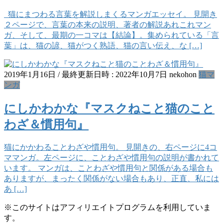
猫にまつわる言葉を解説しまくるマンガエッセイ。 見開き
２ページで、言葉の本来の説明、著者の解説あれこれマン
ガ、そして、最期の一コマは【結論】。集められている「言
葉」は、猫の諺、猫がつく熟語、猫の言い伝え、な […]
2019年1月16日
/ 最終更新日時 :
2022年10月7日
nekohon
猫マ
ンガ
にしかわかな『マスクねこと猫のこと
わざ＆慣用句』
猫にかかわることわざや慣用句。 見開きの、右ページに4コ
ママンガ。左ページに、ことわざや慣用句の説明が書かれて
います。 マンガは、ことわざや慣用句と関係がある場合も
ありますが、まったく関係がない場合もあり、正直、私には
あ […]
※このサイトはアフィリエイトプログラムを利用していま
す。