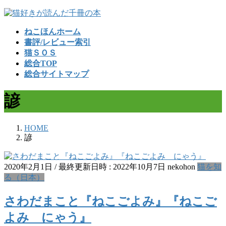
コ
ナ
ン
ビ
ねこほんホーム
テ
ゲ
書評/レビュー索引
ン
ー
猫ＳＯＳ
ツ
シ
総合TOP
へ
ョ
総合サイトマップ
ス
ン
キ
に
諺
ッ
移
プ
動
HOME
諺
2020年2月1日
/ 最終更新日時 :
2022年10月7日
nekohon
猫を知
る（日本）
さわだまこと『ねこごよみ』『ねこご
よみ にゃう』