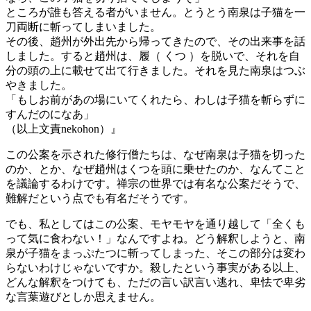
ところが誰も答える者がいません。とうとう南泉は子猫を一
刀両断に斬ってしまいました。
その後、趙州が外出先から帰ってきたので、その出来事を話
しました。すると趙州は、履（ くつ ）を脱いで、それを自
分の頭の上に載せて出て行きました。それを見た南泉はつぶ
やきました。
「もしお前があの場にいてくれたら、わしは子猫を斬らずに
すんだのになあ」
（以上文責nekohon）』
この公案を示された修行僧たちは、なぜ南泉は子猫を切った
のか、とか、なぜ趙州はくつを頭に乗せたのか、なんてこと
を議論するわけです。禅宗の世界では有名な公案だそうで、
難解だという点でも有名だそうです。
でも、私としてはこの公案、モヤモヤを通り越して「全くも
って気に食わない！」なんですよね。どう解釈しようと、南
泉が子猫をまっぷたつに斬ってしまった、そこの部分は変わ
らないわけじゃないですか。殺したという事実がある以上、
どんな解釈をつけても、ただの言い訳言い逃れ、卑怯で卑劣
な言葉遊びとしか思えません。