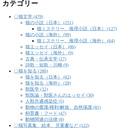
カテゴリー
◇猫文学 (478)
猫の小説（日本） (251)
猫ミステリー、推理小説（日本） (127)
猫の小説（海外） (99)
猫ミステリー、推理小説（海外） (64)
猫エッセイ（日本） (86)
猫エッセイ（海外） (9)
古典・伝承文学 (27)
詩歌・短歌・川柳 (9)
◇猫を知る (280)
猫を知る（日本） (62)
猫を知る（海外） (28)
獣医学 (32)
獣医論・獣医さんのエッセイ (30)
人獣共通感染症 (5)
動物の愛護/権利/解放、自然保護 (81)
飼育書・フード (47)
動物関連の法律 (8)
◇猫写真集、絵本、児童書など (122)