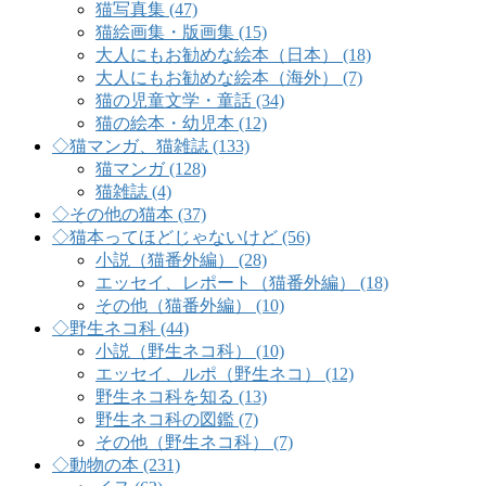
猫写真集 (47)
猫絵画集・版画集 (15)
大人にもお勧めな絵本（日本） (18)
大人にもお勧めな絵本（海外） (7)
猫の児童文学・童話 (34)
猫の絵本・幼児本 (12)
◇猫マンガ、猫雑誌 (133)
猫マンガ (128)
猫雑誌 (4)
◇その他の猫本 (37)
◇猫本ってほどじゃないけど (56)
小説（猫番外編） (28)
エッセイ、レポート（猫番外編） (18)
その他（猫番外編） (10)
◇野生ネコ科 (44)
小説（野生ネコ科） (10)
エッセイ、ルポ（野生ネコ） (12)
野生ネコ科を知る (13)
野生ネコ科の図鑑 (7)
その他（野生ネコ科） (7)
◇動物の本 (231)