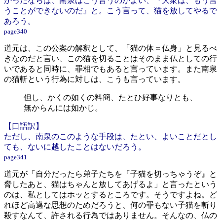
かったならば、南泉はこう言うのがよい、『大衆は、もう言
うことができないのだ』と。こう言って、猫を放してやるで
あろう。
page340
道元は、この公案の解釈として、「猫の体＝仏身」と見るべ
きなのだと言い、この猫を切ることはそのまま仏としての行
いであると同時に、罪相でもあると言っています。また南泉
の猫斬という行為に対しは、こうも言っています。
但し、かくの如くの料簡、たとひ好事なりとも、
無からんには如かじ。
【口語訳】
ただし、南泉のこのような手段は、たとい、よいことだとし
ても、ないに越したことはないだろう。
page341
道元が「自分だったら弟子たちを『子猫を切っちゃうぞ』と
脅したあと、猫はちゃんと放してあげるよ」と言ったという
のは、私としてはホッとするところです。そうですよね。ど
れほど高邁な思想のためだろうと、何の罪もない子猫を斬り
殺すなんて、許される行為ではありません。そんなの、仏の