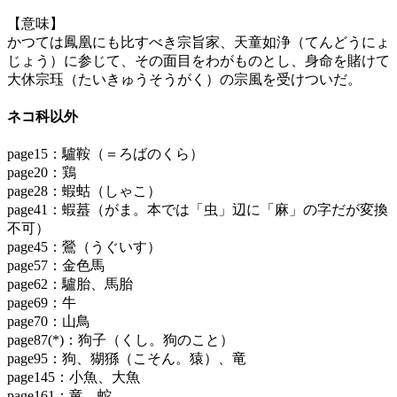
【意味】
かつては鳳凰にも比すべき宗旨家、天童如浄（てんどうにょ
じょう）に参じて、その面目をわがものとし、身命を賭けて
大休宗珏（たいきゅうそうがく）の宗風を受けついだ。
ネコ科以外
page15：驢鞍（＝ろばのくら）
page20：鶏
page28：蝦蛄（しゃこ）
page41：蝦蟇（がま。本では「虫」辺に「麻」の字だが変換
不可）
page45：鶯（うぐいす）
page57：金色馬
page62：驢胎、馬胎
page69：牛
page70：山鳥
page87(*)：狗子（くし。狗のこと）
page95：狗、猢猻（こそん。猿）、竜
page145：小魚、大魚
page161：竜、蛇