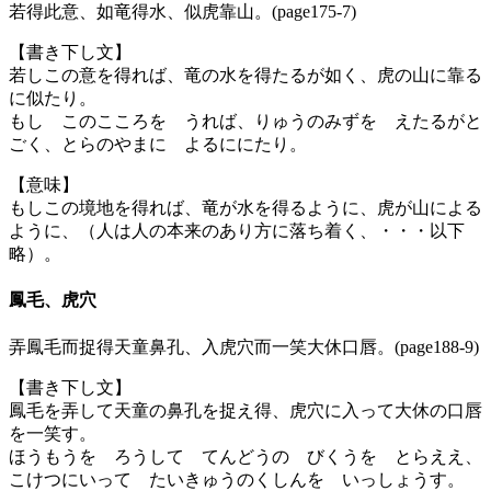
若得此意、如竜得水、似虎靠山。(page175-7)
【書き下し文】
若しこの意を得れば、竜の水を得たるが如く、虎の山に靠る
に似たり。
もし このこころを うれば、りゅうのみずを えたるがと
ごく、とらのやまに よるににたり。
【意味】
もしこの境地を得れば、竜が水を得るように、虎が山による
ように、（人は人の本来のあり方に落ち着く、・・・以下
略）。
鳳毛、虎穴
弄鳳毛而捉得天童鼻孔、入虎穴而一笑大休口唇。(page188-9)
【書き下し文】
鳳毛を弄して天童の鼻孔を捉え得、虎穴に入って大休の口唇
を一笑す。
ほうもうを ろうして てんどうの びくうを とらええ、
こけつにいって たいきゅうのくしんを いっしょうす。