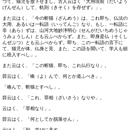
つて、猫児を放下せまし。古人云はく『大用現前（だいよう
げんぜん）して、軌則（きそく）を存ぜず』」。
また云はく、「今の斬猫（ざんめう）は、これ即ち、仏法の
大用、あるいは一転語（いってんご）なり。もし、一転語に
非（あら）ずは、山河大地妙浄明心（せんがだいちめうじゃ
うみょうしん）とも云ふべからず。また、即身是仏（そくし
んぜぶつ）とも云ふべからず。即ち、この一転語の言下に
て、猫児が体、仏身と見、また、この語を聞いて、学人も頓
に梧入すべし」。
また云はく、「この斬猫、即ち、これ仏行なり」。
弉云はく、「喚（よ）んで、何とか道ふべき」。
「喚んで、斬猫とすべし」。
弉云はく、「これ、罪相（ざいさう）なりや」。
云はく、「罪相なり」。
弉云はく、「何としてか脱落せん」。
云はく、「別、並びに具す」。