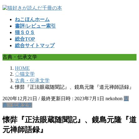
コ
ナ
ン
ビ
ねこほんホーム
テ
ゲ
書評/レビュー索引
ン
ー
猫ＳＯＳ
ツ
シ
総合TOP
へ
ョ
総合サイトマップ
ス
ン
キ
に
古典・伝承文学
ッ
移
プ
動
HOME
◇猫文学
古典・伝承文学
懐弉『正法眼蔵随聞記』、鏡島元隆『道元禅師語録』
2020年12月21日
/ 最終更新日時 :
2023年7月1日
nekohon
古
典・伝承文学
懐弉『正法眼蔵随聞記』、鏡島元隆『道
元禅師語録』