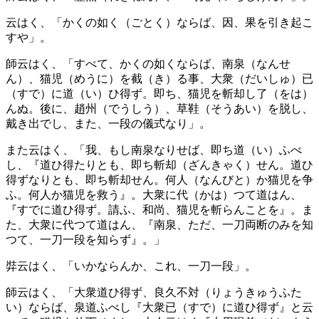
云はく、「かくの如く（ごとく）ならば、因、果を引き起こ
すや」。
師云はく、「すべて、かくの如くならば、南泉（なんせ
ん）、猫児（めうに）を截（き）る事、大衆（だいしゅ）已
（すで）に道（い）ひ得ず。即ち、猫児を斬却し了（をは）
んぬ。後に、趙州（でうしう）、草鞋（そうあい）を脱し、
戴き出でし、また、一段の儀式なり」。
また云はく、「我、もし南泉なりせば、即ち道（い）ふべ
し、『道ひ得たりとも、即ち斬却（ざんきゃく）せん。道ひ
得ずなりとも、即ち斬却せん。何人（なんびと）か猫児を争
ふ。何人か猫児を救う』。大衆に代（かは）つて道はん、
『すでに道ひ得ず。請ふ、和尚、猫児を斬らんことを』。ま
た、大衆に代つて道はん、『南泉、ただ、一刀両断のみを知
つて、一刀一段を知らず』。」
弉云はく、「いかならんか、これ、一刀一段」。
師云はく、「大衆道ひ得ず、良久不対（りょうきゅうふた
い）ならば、泉道ふべし『大衆已（すで）に道ひ得ず』と云