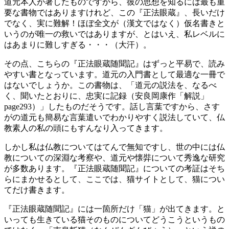
道元本人が著したものですから、彼の思想を知るには最も重
要な書物ではありますけれど、この『正法眼蔵』、長いだけ
でなく、実に難解！ほぼ全文が（漢文ではなく）仮名書きと
いうのが唯一の救いではありますが、とはいえ、私レベルに
はあまりに難しすぎる・・・（大汗）。
その点、こちらの『正法眼蔵随聞記』はずっと平易で、読み
やすい書となっています。道元の入門書として最適な一冊で
はないでしょうか。この書物は、「道元の説法を、なるべ
く、聞いたとおりに、忠実に記録（安良岡康作「解説」
page293）」したものだそうです。話し言葉ですから、さす
がの道元も簡易な言葉遣いでわかりやすく説法していて、仏
教素人の私の頭にもすんなり入ってきます。
しかし私は仏教についてはてんで無知ですし、世の中には仏
教についての深淵な考察や、道元や懐弉について秀逸な研究
が多数あります。『正法眼蔵随聞記』についての考証はそち
らにまかせるとして、ここでは、猫サイトとして、猫につい
てだけ書きます。
『正法眼蔵随聞記』には一箇所だけ「猫」が出てきます。と
いっても生きている猫そのものについてどうこうというもの