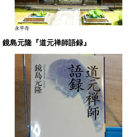
永平寺
鏡島元隆『道元禅師語録』