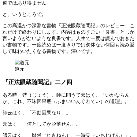
道ではあり得ません。
と、いうところで。
この高邁かつ深淵な書物『正法眼蔵随聞記』のレビュー、こ
れだけで終わりにします。内容はものすごい「良書」としか
言いようがないような良書です。人生で一度は読んでおきた
い書物です。一度読めば一度きりでは勿体ない何回も読み返
して味わいたくなる書物です。深いです。
道元
『正法眼蔵随聞記』二ノ四
ある時、弉（じょう）、師に問うて云はく、「いかならん
か、これ、不昧因果底（ふまいいんぐわてい）の道理」。
師云はく、「不動因果なり」。
云はく、「何としてか脱落せん」。
師云はく、「歴然（れきねん）、一時見（いちじげん）」。