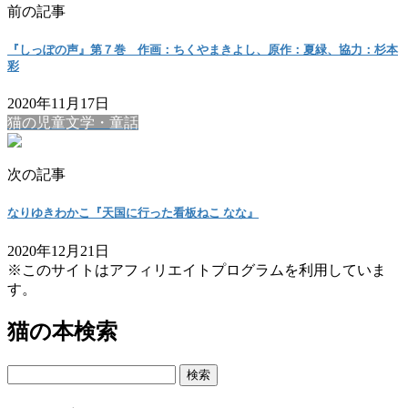
前の記事
『しっぽの声』第７巻 作画：ちくやまきよし、原作：夏緑、協力：杉本
彩
2020年11月17日
猫の児童文学・童話
次の記事
なりゆきわかこ『天国に行った看板ねこ なな』
2020年12月21日
※このサイトはアフィリエイトプログラムを利用していま
す。
猫の本検索
検
索: