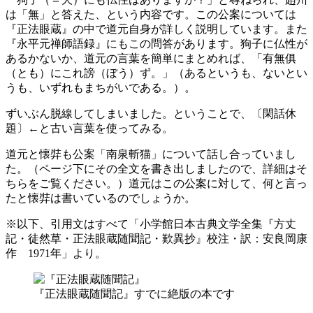
は「無」と答えた、という内容です。この公案については
『正法眼蔵』の中で道元自身が詳しく説明しています。また
『永平元禅師語録』にもこの問答があります。狗子に仏性が
あるかないか、道元の言葉を簡単にまとめれば、「有無俱
（とも）にこれ謗（ぼう）ず。」（あるというも、ないとい
うも、いずれもまちがいである。）。
ずいぶん脱線してしまいました。ということで、〔閑話休
題〕←と古い言葉を使ってみる。
道元と懐弉も公案「南泉斬猫」について話し合っていまし
た。（ページ下にその全文を書き出しましたので、詳細はそ
ちらをご覧ください。）道元はこの公案に対して、何と言っ
たと懐弉は書いているのでしょうか。
※以下、引用文はすべて「小学館日本古典文学全集『方丈
記・徒然草・正法眼蔵随聞記・歎異抄』校注・訳：安良岡康
作 1971年」より。
『正法眼蔵随聞記』すでに絶版の本です