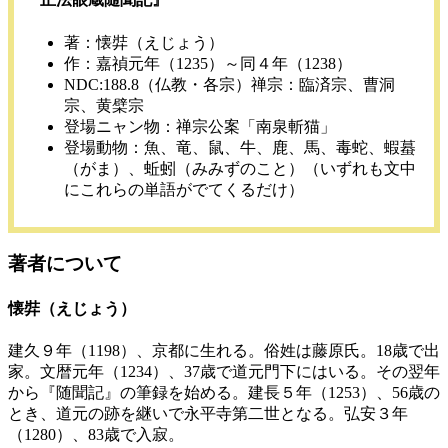
著：懐弉（えじょう）
作：嘉禎元年（1235）～同４年（1238）
NDC:188.8（仏教・各宗）禅宗：臨済宗、曹洞
宗、黄檗宗
登場ニャン物：禅宗公案「南泉斬猫」
登場動物：魚、竜、鼠、牛、鹿、馬、毒蛇、蝦蟇
（がま）、蚯蚓（みみずのこと）（いずれも文中
にこれらの単語がでてくるだけ）
著者について
懐弉（えじょう）
建久９年（1198）、京都に生れる。俗姓は藤原氏。18歳で出
家。文暦元年（1234）、37歳で道元門下にはいる。その翌年
から『随聞記』の筆録を始める。建長５年（1253）、56歳の
とき、道元の跡を継いで永平寺第二世となる。弘安３年
（1280）、83歳で入寂。