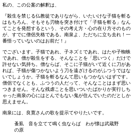
私の、この公案の解釈は、
『殺生を禁じる仏教徒でありながら、いたいけな子猫を斬る
はもちろん、そもそも刃物を突き付けて「子猫を斬る」なん
てことを発想するという、その考え方・心の在り方そのもの
が、すでに僧侶失格である。南泉よ、ただちに立ち去れ！一
番悟っていないのはお前だ！』
でございます。子猫であれ、子ネズミであれ、はたや子蜘蛛
であれ、僧が殺生をする、そんなことを「思いつく」だけで
許せない気持ち。僧ならば、そこに子猫がいて近くに刀があ
れば、子猫が傷つかないよう刀を遠ざけるのがふつうではな
いでしょうか。子猫を斬るなんて思いもつかないはずです。
僧侶でなくとも、ふつうの人だって、そんなことはまず思い
つきません。そんな残虐ことを思いついたばかりか実行しち
ゃった南泉の心にはとんでもない鬼が住んでいたのだとしか
思えません。
南泉には、良寛さんの歌を提示てやりたいです。
蚤虱 音を立てて鳴く虫ならば わが懐は武蔵野
の原