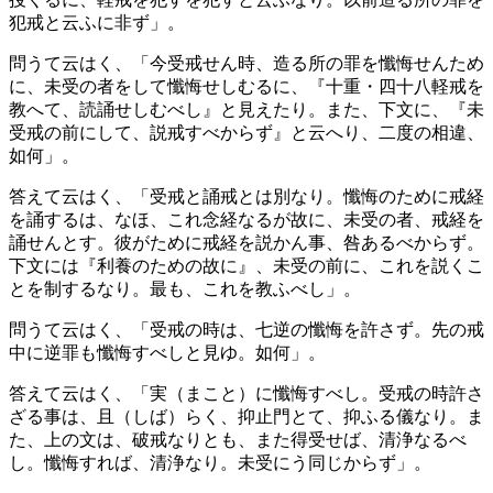
犯戒と云ふに非ず」。
問うて云はく、「今受戒せん時、造る所の罪を懺悔せんため
に、未受の者をして懺悔せしむるに、『十重・四十八軽戒を
教へて、読誦せしむべし』と見えたり。また、下文に、『未
受戒の前にして、説戒すべからず』と云へり、二度の相違、
如何」。
答えて云はく、「受戒と誦戒とは別なり。懺悔のために戒経
を誦するは、なほ、これ念経なるが故に、未受の者、戒経を
誦せんとす。彼がために戒経を説かん事、咎あるべからず。
下文には『利養のための故に』、未受の前に、これを説くこ
とを制するなり。最も、これを教ふべし」。
問うて云はく、「受戒の時は、七逆の懺悔を許さず。先の戒
中に逆罪も懺悔すべしと見ゆ。如何」。
答えて云はく、「実（まこと）に懺悔すべし。受戒の時許さ
ざる事は、且（しば）らく、抑止門とて、抑ふる儀なり。ま
た、上の文は、破戒なりとも、また得受せば、清浄なるべ
し。懺悔すれば、清浄なり。未受にう同じからず」。