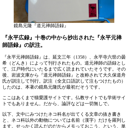
鏡島元隆『道元禅師語録』
『永平広録』十巻の中から抄出された『永平元禅
師語録』の訳注。
『永平元禅師語録』は、延文三年（1358）、永平寺六世の曇
希（どんき）によって刊行されたもの。道元禅師の語録とし
て、江戸時代にいたるまで広く読まれていたそうです。その
後、岩波文庫から『道元禅師語録』と改称されて大久保道舟
氏が訓注して刊行。訳注（全文口語訳して注もつけたもの）
したのは、本著の鏡島元隆氏が最初だそうです。
ここはあくまで猫愛護サイトです。仏教サイトでも学術サイ
トでもありません。だから、論評などは一切無しで。
以下、文中にみつけたネコ科名が出てくる文章の抜き書き
と、ネコ科以外の動物については名前（漢字）だけを羅列し
ます。せっかく読んだのだからメモっておこう、という、単