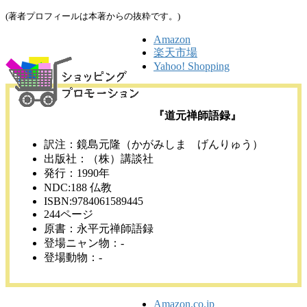
(著者プロフィールは本著からの抜粋です。)
Amazon
楽天市場
Yahoo! Shopping
『道元禅師語録』
訳注：鏡島元隆（かがみしま げんりゅう）
出版社：（株）講談社
発行：1990年
NDC:188 仏教
ISBN:9784061589445
244ページ
原書：永平元禅師語録
登場ニャン物：-
登場動物：-
Amazon.co.jp