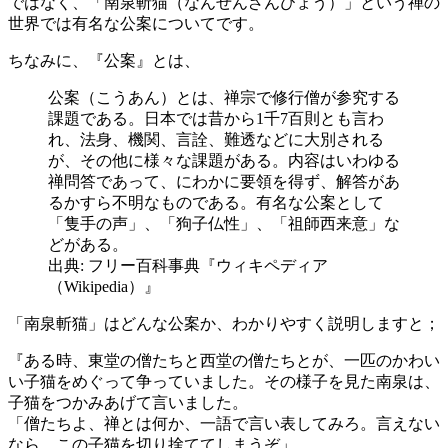
ではなく、「南泉斬猫（なんぜんざんびょう）」という禅の
世界では有名な公案についてです。
ちなみに、『公案』とは、
公案（こうあん）とは、禅宗で修行僧が参究する
課題である。日本では昔から1千7百則とも言わ
れ、法身、機関、言詮、難透などに大別される
が、その他に様々な課題がある。内容はいわゆる
禅問答であって、にわかに要領を得ず、解答があ
るかすら不明なものである。有名な公案として
「隻手の声」、「狗子仏性」、「祖師西来意」な
どがある。
出典: フリー百科事典『ウィキペディア
（Wikipedia）』
「南泉斬猫」はどんな公案か、わかりやすく説明しますと；
『ある時、東堂の僧たちと西堂の僧たちとが、一匹のかわい
い子猫をめぐって争っていました。その様子を見た南泉は、
子猫をつかみあげて言いました。
「僧たちよ、禅とは何か、一語で言い表してみろ。言えない
なら、この子猫を切り捨ててしまうぞ」