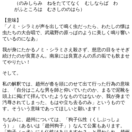
（のみしらみ ねをたててなく むしならば わ
がふところは むさしののはら）
【意味】
「ノミ・シラミが声を出して鳴く虫だったら、わたしの懐は
虫たちの大合唱で、武蔵野の原っぱのように美しく鳴り響い
ているのになあ」
我が身にたかるノミ・シラミさえ殺さず、慈悲の目をそそぎ
続けたのが良寛さん。南泉には良寛さんの爪の垢でも飲ませ
てやりたい！
そして。
私の解釈では、趙州が沓を頭にのせて出て行った行為の意味
は、「自分はこんな男を師と仰いでいたのか、まるで泥靴を
頭上に掲げて拝んでいたようなものではないか、我が身まで
汚辱されてしまった、もはや立ち去るのみ」というもので
す。そういう意味であってほしいと願います！
ちなみに、趙州については、「狗子仏性（くしぶっしょ
う）」（あるいは「趙州狗子」）なんて公案もあります。
「狗子（＝犬）にも仏性はありますか？」と尋ねられ、趙州