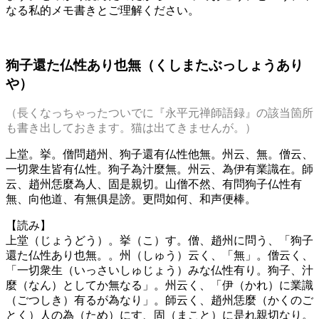
なる私的メモ書きとご理解ください。
狗子還た仏性あり也無（くしまたぶっしょうあり
や）
（長くなっちゃったついでに『永平元禅師語録』の該当箇所
も書き出しておきます。猫は出てきませんが。）
上堂。挙。僧問趙州、狗子還有仏性他無。州云、無。僧云、
一切衆生皆有仏性。狗子為汁麼無。州云、為伊有業識在。師
云、趙州恁麼為人、固是親切。山僧不然、有問狗子仏性有
無、向他道、有無俱是謗。更問如何、和声便棒。
【読み】
上堂（じょうどう）。挙（こ）す。僧、趙州に問う、「狗子
還た仏性あり也無。。州（しゅう）云く、「無」。僧云く、
「一切衆生（いっさいしゅじょう）みな仏性有り。狗子、汁
麼（なん）としてか無なる」。州云く、「伊（かれ）に業識
（ごつしき）有るが為なり」。師云く、趙州恁麼（かくのご
とく）人の為（ため）にす、固（まこと）に是れ親切なり。