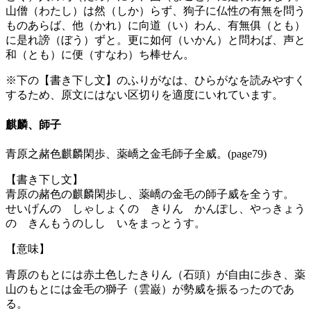
山僧（わたし）は然（しか）らず、狗子に仏性の有無を問う
ものあらば、他（かれ）に向道（い）わん、有無俱（とも）
に是れ謗（ぼう）ずと。更に如何（いかん）と問わば、声と
和（とも）に便（すなわ）ち棒せん。
※下の【書き下し文】のふりがなは、ひらがなを読みやすく
するため、原文にはない区切りを適度にいれています。
麒麟、師子
青原之赭色麒麟閑歩、薬嶠之金毛師子全威。(page79)
【書き下し文】
青原の赭色の麒麟閑歩し、薬嶠の金毛の師子威を全うす。
せいげんの しゃしょくの きりん かんぽし、やっきょう
の きんもうのしし いをまっとうす。
【意味】
青原のもとには赤土色したきりん（石頭）が自由に歩き、薬
山のもとには金毛の獅子（雲巌）が勢威を振るったのであ
る。