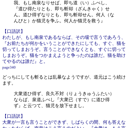
我、もし南泉なりせば、即ち道（い）ふべし、
『道ひ得たりとも、即ち斬却（ざんきゃく）せ
ん。道ひ得ずなりとも、即ち斬却せん。何人（な
んびと）か猫児を争ふ。何人か猫児を救う』
【口語訳】
わたしが、もし南泉であるならば、その場で言うであろう、
『お前たちが何かをいうことができたにしても、すぐ、猫を
切ってしまおうぞ。言うことができなくとも、すぐに切って
しまおうぞ。猫をつかまえようと争ったのは誰だ。猫を助け
てやるのは誰だ』と。
page340
どっちにしても斬るとは乱暴なようですが、道元はこう続け
ます。
大衆道ひ得ず、良久不対（りょうきゅうふたい）
ならば、泉道ふべし『大衆已（すで）に道ひ得
ず』と云つて、猫児を放下せまし。
【口語訳】
大衆が一言も言うことができず、しばらくの間、何も答えな