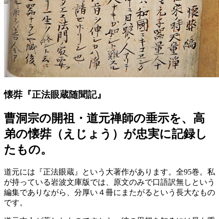
懐弉『正法眼蔵随聞記』
曹洞宗の開祖・道元禅師の垂示を、高
弟の懐弉（えじょう）が忠実に記録し
たもの。
道元には『正法眼蔵』という大著作があります。全95巻。私
が持っている岩波文庫版では、原文のみで口語訳無しという
編集でありながら、分厚い４冊にまたがるという長大なもの
です。