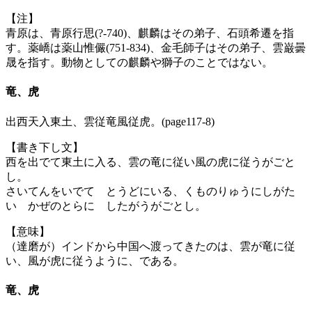
【注】
青原は、青原行思(?-740)、麒麟はその弟子、石頭希遷を指
す。薬嶠は薬山惟儼(751-834)、金毛師子はその弟子、雲巌曇
晟を指す。動物としての麒麟や獅子のことではない。
竜、虎
出西天入東土、雲従竜風従虎。(page117-8)
【書き下し文】
西を出でて東土に入る、雲の竜に従い風の虎に従うがごと
し。
さいてんをいでて とうどにいる、くものりゅうにしがた
い かぜのとらに したがうがごとし。
【意味】
（達磨が）インドから中国へ渡ってきたのは、雲が竜に従
い、風が虎に従うように、である。
竜、虎