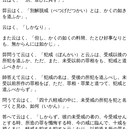
弉云はく、「別解脱戒（べつげだつかい）とは、かくの如き
を道ふか」。
云はく、「しかなり」。
また云はく、「但し、かくの如くの料簡、たとひ好事なりと
も、無からんには如かじ」。
弉問うて云はく、「犯戒（ぼんかい）と云ふは、受戒以後の
所犯を道ふか、ただ、また、未受以前の罪相をも、犯戒と道
ふべきか」。
師答えて云はく、「犯戒の名は、受後の所犯を道ふべし。未
受以前所作の罪相をば、ただ、罪相・罪業と道つて、犯戒と
道ふべからず」。
問うて云はく、「四十八軽戒の中に、未受戒の所犯を犯と名
づくと見ゆ。如何（いかん）」。
答へて云はく、「しからず。彼の未受戒の者の、今受戒せん
とする時、所造の罪を懺悔する時、今の戒に臨んで、十戒を
授くるに、軽戒を犯すを犯すと云ふなり。以前造る所の罪を