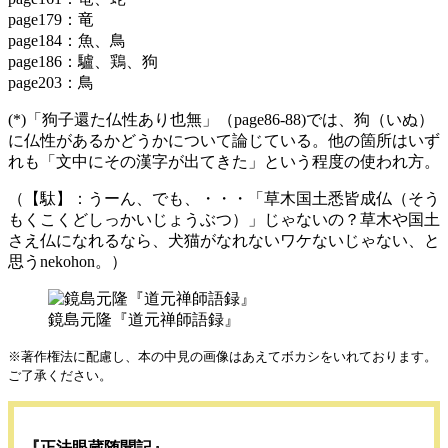
page179：竜
page184：魚、鳥
page186：驢、鶏、狗
page203：鳥
(*)「狗子還た仏性あり也無」（page86-88)では、狗（いぬ）
に仏性があるかどうかについて論じている。他の箇所はいず
れも「文中にその漢字が出てきた」という程度の使われ方。
（【駄】：うーん、でも、・・・「草木国土悉皆成仏（そう
もくこくどしっかいじょうぶつ）」じゃないの？草木や国土
さえ仏になれるなら、犬猫がなれないワケないじゃない、と
思うnekohon。）
鏡島元隆『道元禅師語録』
※著作権法に配慮し、本の中見の画像はあえてボカシをいれております。
ご了承ください。
『正法眼蔵随聞記』