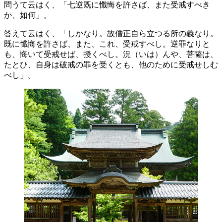
問うて云はく、「七逆既に懺悔を許さば、また受戒すべき
か、如何」。
答えて云はく、「しかなり。故僧正自ら立つる所の義なり。
既に懺悔を許さば、また、これ、受戒すべし。逆罪なりと
も、悔いて受戒せば、授くべし。況（いは）んや、菩薩は、
たとひ、自身は破戒の罪を受くとも、他のために受戒せしむ
べし」。