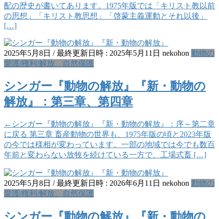
配の歴史が書いてあります。1975年版では「キリスト教以前
の思想」「キリスト教思想」「啓蒙主義運動とそれ以後」
[…]
2025年5月8日
/ 最終更新日時 :
2025年5月11日
nekohon
動物の
愛護/権利/解放、自然保護
シンガー『動物の解放』『新・動物の
解放』：第三章、第四章
←シンガー『動物の解放』『新・動物の解放』：序～第二章
に戻る 第三章 畜産動物の世界も、1975年版の頃と2023年版
の今では様相が変わっています。一部の地域では今でも数百
年前と変わらない放牧を続けている一方で、工場式畜 […]
2025年5月8日
/ 最終更新日時 :
2026年6月11日
nekohon
動物の
愛護/権利/解放、自然保護
シンガー『動物の解放』『新・動物の