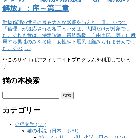
解放』：序～第二章
動物倫理の世界に最も大きな影響を与えた一冊。 かつて
「倫理」が適応される相手といえば、人間だけが対象でし
た。それも昔は、特定階層（貴族階級、自由市民、等）に所
属する男性のみを考慮、女性や下層民は顧みられませんでし
た。その […]
※このサイトはアフィリエイトプログラムを利用していま
す。
猫の本検索
検
索:
カテゴリー
◇猫文学 (478)
猫の小説（日本） (251)
猫ミステリー、推理小説（日本） (127)