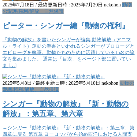
2025年7月18日
/ 最終更新日時 :
2025年7月29日
nekohon
動物
の愛護/権利/解放、自然保護
ピーター・シンガー編『動物の権利』
『動物の解放』を書いたシンガーが編集 動物解放（アニマ
ル・ライト）運動の聖書といわれるシンガーがプロローグと
エピローグを執筆。動物たちのために活躍している15名の論
文を集めました。 通常は「目次」をページ下部に置いてい
ま […]
2025年5月8日
/ 最終更新日時 :
2025年5月10日
nekohon
動物の
愛護/権利/解放、自然保護
シンガー『動物の解放』『新・動物の
解放』：第五章、第六章
←シンガー『動物の解放』『新・動物の解放』：第三章、第
四章に戻る 第五章 ヨーロッパから始め西洋における人間支