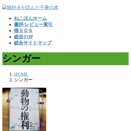
コ
ナ
ン
ビ
ねこほんホーム
テ
ゲ
書評/レビュー索引
ン
ー
猫ＳＯＳ
ツ
シ
総合TOP
へ
ョ
総合サイトマップ
ス
ン
キ
に
シンガー
ッ
移
プ
動
HOME
シンガー