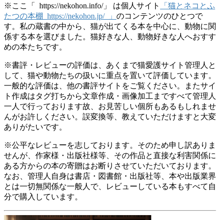
※ここ「 https://nekohon.info/」 は個人サイト
「猫とネコとふ
たつの本棚 https://nekohon.jp/ 」
のコンテンツのひとつで
す。私の蔵書の中から、猫が出てくる本を中心に、動物に関
係する本を選びました。猫好きな人、動物好きな人へおすす
めの本たちです。
※書評・レビューの評価は、あくまで猫愛護サイト管理人と
して、猫や動物たちの扱いに重点を置いて評価しています。
一般的な評価は、他の書評サイトをご覧ください。またサイ
ト作成はタグ打ちから文章作成・画像加工まですべて管理人
一人で行っております故、お見苦しい個所もあるもしれませ
んがお許しください。誤変換等、教えていただけますと大変
ありがたいです。
※公平なレビューを志しております。そのため申し訳ありま
せんが、作家様・出版社様等、その作品と直接な利害関係に
ある方からの本の寄贈はお断りさせていただいております。
なお、管理人自身は書店・図書館・出版社等、本や出版業界
とは一切無関係な一般人で、レビューしている本もすべて自
分で購入しています。