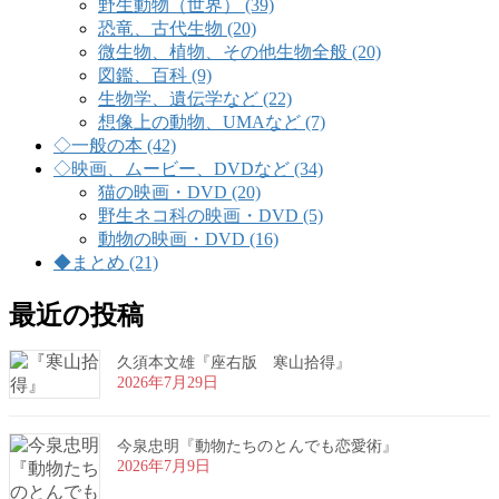
野生動物（世界） (39)
恐竜、古代生物 (20)
微生物、植物、その他生物全般 (20)
図鑑、百科 (9)
生物学、遺伝学など (22)
想像上の動物、UMAなど (7)
◇一般の本 (42)
◇映画、ムービー、DVDなど (34)
猫の映画・DVD (20)
野生ネコ科の映画・DVD (5)
動物の映画・DVD (16)
◆まとめ (21)
最近の投稿
久須本文雄『座右版 寒山拾得』
2026年7月29日
今泉忠明『動物たちのとんでも恋愛術』
2026年7月9日