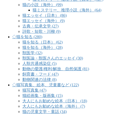
猫の小説（海外） (99)
猫ミステリー、推理小説（海外） (64)
猫エッセイ（日本） (86)
猫エッセイ（海外） (9)
古典・伝承文学 (27)
詩歌・短歌・川柳 (9)
◇猫を知る (280)
猫を知る（日本） (62)
猫を知る（海外） (28)
獣医学 (32)
獣医論・獣医さんのエッセイ (30)
人獣共通感染症 (5)
動物の愛護/権利/解放、自然保護 (81)
飼育書・フード (47)
動物関連の法律 (8)
◇猫写真集、絵本、児童書など (122)
猫写真集 (47)
猫絵画集・版画集 (15)
大人にもお勧めな絵本（日本） (18)
大人にもお勧めな絵本（海外） (7)
猫の児童文学・童話 (34)