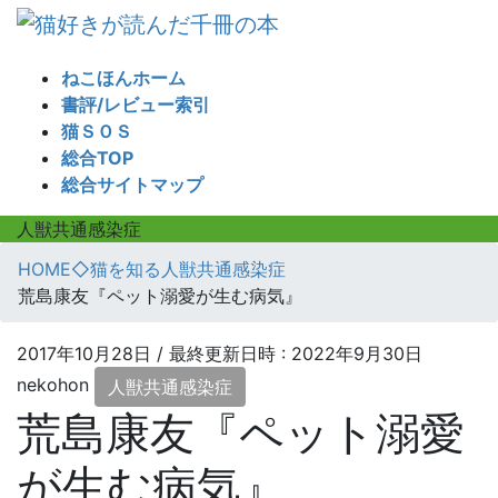
コ
ナ
ン
ビ
テ
ゲ
ねこほんホーム
ン
ー
書評/レビュー索引
ツ
シ
猫ＳＯＳ
へ
ョ
総合TOP
ス
ン
総合サイトマップ
キ
に
ッ
移
人獣共通感染症
プ
動
HOME
◇猫を知る
人獣共通感染症
荒島康友『ペット溺愛が生む病気』
2017年10月28日
/ 最終更新日時 :
2022年9月30日
nekohon
人獣共通感染症
荒島康友『ペット溺愛
が生む病気』