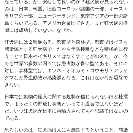
なっている。が、安心して良いのか？狂犬病が見られない
のは、日本、韓国、旧西ヨーロッパ諸国の一部、オースト
ラリアの一部、ニュージーランド、東南アジアの一部の諸
島くらいである。アメリカ合衆国でさえ、まだ狂犬病の撲
滅には成功していない。なぜか。
狂犬病には２種類ある。都市型と森林型。都市型はイヌを
感染源とする狂犬病で、だから予防接種などを積極的に行
うことで日本やイギリスではなくすことが出来た。が、今
でも世界の多数の国々では患者数が多い型である。それに
対し、森林型では、キツネ・オオカミ・コウモリ・アライ
グマなど野生動物が感染源となる。これはなかなか駆除で
きない。
日本では動物の輸入に関する規制が信じられないほど杜撰
で、まったくの野放し状態といっても過言ではないほど
だ。いつ狂犬病が日本に再輸入されても不思議ではないの
である。
恐ろしいのは、狂犬病は人にも感染するということ。感染