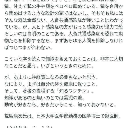
猫。甘えて私の手や顔をペロペロ舐めている。猫を台所か
ら閉め出せるような設計の家ではないし、そもそも私には
そんな気は全然ない。人畜共通感染症が怖いことはわかっ
ている。が、人ヒト感染症の方がもっと感染力が強力で恐
ろしいのは自明のことである。人畜共通感染症を恐れて動
物たちを排除するなら、まずあらゆる人間を排除しなけれ
ばつじつまが合わない。
こういう本を読んで知識を蓄えておくことは、非常に大切
なことだと思う。いざというときのために。
が、あまりに神経質になる必要もないと思う。
なにより、まずは自分の体を健康に保つこと。
そして、著者の提唱する「知るワクチン」。
知識があるのと無いのとでは雲泥の差。
動物が好きなら、好きだからこそ、知っておかないと。
荒島康友氏は、日本大学医学部勤務の医学博士で獣医師。
（２００３．７．１２）