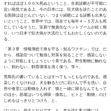
すればほぼ１００％死ぬということ。生前診断が不可能に
近い病気である上、今の日本には、狂犬病を診たことのあ
る医師はほとんどいない、つまり経験による診断も出来な
いということ。世界中では、現在でも毎年４～５万人も死
亡しているそうだ。安易で無責任なペットブームが続く限
り、いつ日本で狂犬病が大流行してもおかしくないのであ
る。
「第３章 情報簿総で身を守る－知るワクチン」では、だ
から、感染症ついて勉強し対策を知ることで、感染しない
ように対処しましょうという章である。野生動物に触れな
い、飼わない。飼育環境を清く保つ。等々。
荒島氏の書いていることはすべてもっともなのである。感
染したくなければ、犬を触るたびに石けんで手を洗い、台
所や食堂には動物を入れず、猫と一緒に寝るなんてもって
のほか。部屋はいつも掃除・換気し、ヒトと「動物」のけ
じめをはっきりとつけろ、と。
はいはい、仰るとおりです、と、本を読む私の膝には、