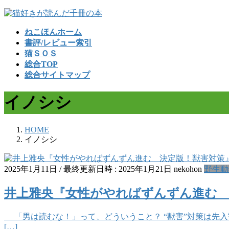
コ
ナ
ン
ビ
ねこほんホーム
テ
ゲ
書評/レビュー索引
ン
ー
猫ＳＯＳ
ツ
シ
総合TOP
へ
ョ
総合サイトマップ
ス
ン
キ
に
イノシシ
ッ
移
プ
動
HOME
イノシシ
2025年1月11日
/ 最終更新日時 :
2025年1月21日
nekohon
野生動
井上雅央『女性がやればずんずん進む 
「男は読むな！」って、どういうこと？ “獣害”対策は先入
[…]