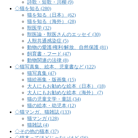
詩歌・短歌・川柳 (9)
◇猫を知る (280)
猫を知る（日本） (62)
猫を知る（海外） (28)
獣医学 (32)
獣医論・獣医さんのエッセイ (30)
人獣共通感染症 (5)
動物の愛護/権利/解放、自然保護 (81)
飼育書・フード (47)
動物関連の法律 (8)
◇猫写真集、絵本、児童書など (122)
猫写真集 (47)
猫絵画集・版画集 (15)
大人にもお勧めな絵本（日本） (18)
大人にもお勧めな絵本（海外） (7)
猫の児童文学・童話 (34)
猫の絵本・幼児本 (12)
◇猫マンガ、猫雑誌 (133)
猫マンガ (128)
猫雑誌 (4)
◇その他の猫本 (37)
◇猫本ってほどじゃないけど (56)