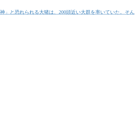
猪神」と恐れられる大猪は、200頭近い大群を率いていた。そん