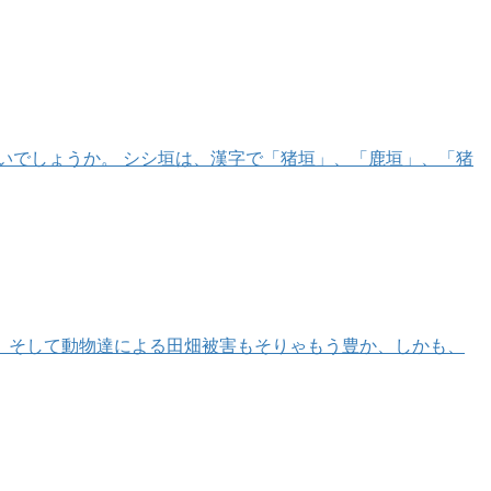
いでしょうか。 シシ垣は、漢字で「猪垣」、「鹿垣」、「猪
、そして動物達による田畑被害もそりゃもう豊か、しかも、