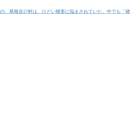
藩の、尾根谷27村は、ひどい猪害に悩まされていた。中でも「
。