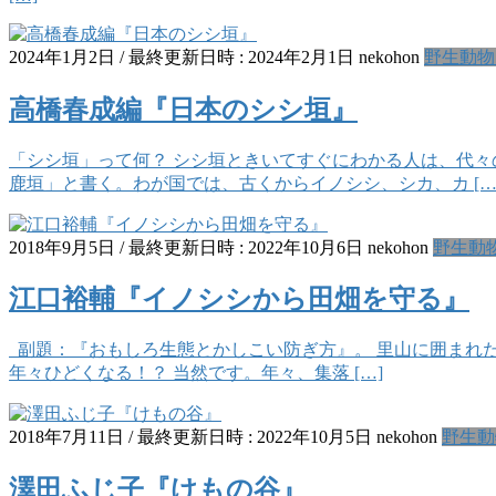
2024年1月2日
/ 最終更新日時 :
2024年2月1日
nekohon
野生動物
高橋春成編『日本のシシ垣』
「シシ垣」って何？ シシ垣ときいてすぐにわかる人は、代々
鹿垣」と書く。わが国では、古くからイノシシ、シカ、カ […
2018年9月5日
/ 最終更新日時 :
2022年10月6日
nekohon
野生動
江口裕輔『イノシシから田畑を守る』
副題：『おもしろ生態とかしこい防ぎ方』。 里山に囲まれ
年々ひどくなる！？ 当然です。年々、集落 […]
2018年7月11日
/ 最終更新日時 :
2022年10月5日
nekohon
野生動
澤田ふじ子『けもの谷』