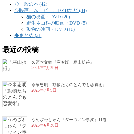
◇一般の本 (42)
◇映画、ムービー、DVDなど (34)
猫の映画・DVD (20)
野生ネコ科の映画・DVD (5)
動物の映画・DVD (16)
◆まとめ (21)
最近の投稿
久須本文雄『座右版 寒山拾得』
2026年7月29日
今泉忠明『動物たちのとんでも恋愛術』
2026年7月9日
うめざわしゅん『ダーウィン事変』11巻
2026年6月30日