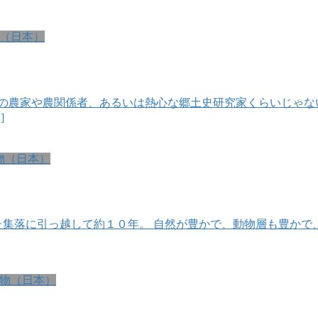
（日本）
の農家や農関係者、あるいは熱心な郷土史研究家くらいじゃな
]
物（日本）
た集落に引っ越して約１０年。 自然が豊かで、動物層も豊かで
物（日本）