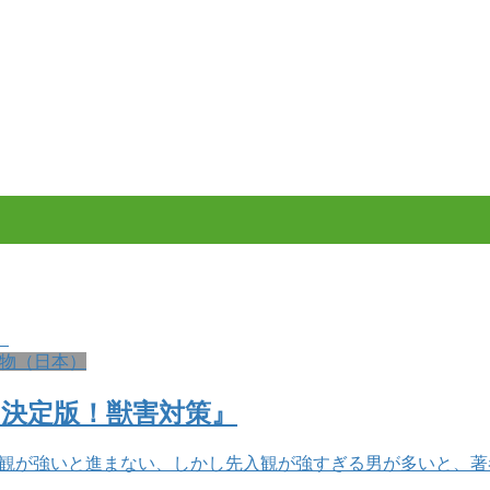
物（日本）
決定版！獣害対策』
観が強いと進まない、しかし先入観が強すぎる男が多いと、著