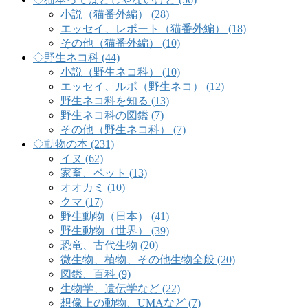
小説（猫番外編） (28)
エッセイ、レポート（猫番外編） (18)
その他（猫番外編） (10)
◇野生ネコ科 (44)
小説（野生ネコ科） (10)
エッセイ、ルポ（野生ネコ） (12)
野生ネコ科を知る (13)
野生ネコ科の図鑑 (7)
その他（野生ネコ科） (7)
◇動物の本 (231)
イヌ (62)
家畜、ペット (13)
オオカミ (10)
クマ (17)
野生動物（日本） (41)
野生動物（世界） (39)
恐竜、古代生物 (20)
微生物、植物、その他生物全般 (20)
図鑑、百科 (9)
生物学、遺伝学など (22)
想像上の動物、UMAなど (7)