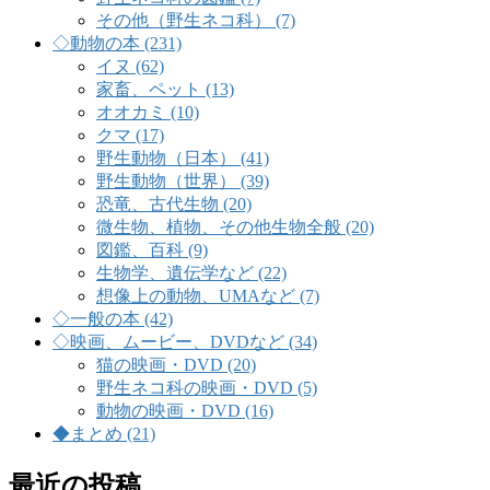
その他（野生ネコ科） (7)
◇動物の本 (231)
イヌ (62)
家畜、ペット (13)
オオカミ (10)
クマ (17)
野生動物（日本） (41)
野生動物（世界） (39)
恐竜、古代生物 (20)
微生物、植物、その他生物全般 (20)
図鑑、百科 (9)
生物学、遺伝学など (22)
想像上の動物、UMAなど (7)
◇一般の本 (42)
◇映画、ムービー、DVDなど (34)
猫の映画・DVD (20)
野生ネコ科の映画・DVD (5)
動物の映画・DVD (16)
◆まとめ (21)
最近の投稿