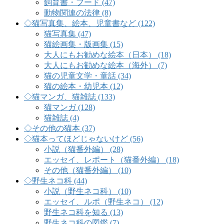
飼育書・フード (47)
動物関連の法律 (8)
◇猫写真集、絵本、児童書など (122)
猫写真集 (47)
猫絵画集・版画集 (15)
大人にもお勧めな絵本（日本） (18)
大人にもお勧めな絵本（海外） (7)
猫の児童文学・童話 (34)
猫の絵本・幼児本 (12)
◇猫マンガ、猫雑誌 (133)
猫マンガ (128)
猫雑誌 (4)
◇その他の猫本 (37)
◇猫本ってほどじゃないけど (56)
小説（猫番外編） (28)
エッセイ、レポート（猫番外編） (18)
その他（猫番外編） (10)
◇野生ネコ科 (44)
小説（野生ネコ科） (10)
エッセイ、ルポ（野生ネコ） (12)
野生ネコ科を知る (13)
野生ネコ科の図鑑 (7)