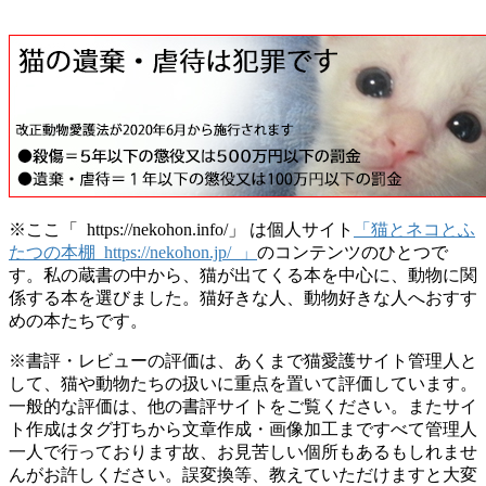
※ここ「 https://nekohon.info/」 は個人サイト
「猫とネコとふ
たつの本棚 https://nekohon.jp/ 」
のコンテンツのひとつで
す。私の蔵書の中から、猫が出てくる本を中心に、動物に関
係する本を選びました。猫好きな人、動物好きな人へおすす
めの本たちです。
※書評・レビューの評価は、あくまで猫愛護サイト管理人と
して、猫や動物たちの扱いに重点を置いて評価しています。
一般的な評価は、他の書評サイトをご覧ください。またサイ
ト作成はタグ打ちから文章作成・画像加工まですべて管理人
一人で行っております故、お見苦しい個所もあるもしれませ
んがお許しください。誤変換等、教えていただけますと大変