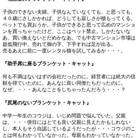
子供のできない夫婦。子供なんていなくても、と思っても、
４０歳にさしかかれば、どうしても寂しさが積もってくる。
ペットでも買おうか。子供ができると思って広めのマンショ
ンを買っちゃったけど、ここはペット禁止。しかたないな
あ、買い換えないとだめかなあ。でも中古マンション市場は
超低飛行中、売れて御の字、下手すれば足が出る。
売るあえに前に一度レンタル猫を試してみるか・・・。
『助手席に座るブランケット・キャット』
何も不満はないはずの会社だったのに。経営者には絶大の信
頼を得ていたのに。あんなに良い同僚たちだったのに。
なぜ、・・・あんなことをしちゃったんだろう・・・？
『尻尾のないブランケット・キャット』
中学一年生のコウジは、いじめ問題で悩んでいた。父親
は、・・・傍目にはとても良い父親に見えたかもしれない
し、本人もそう自認しているようだったが・・・コウジのこ
とは何もわかっていなかった。母親もわかっていなかった。