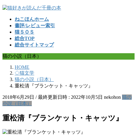
コ
ナ
ン
ビ
ねこほんホーム
テ
ゲ
書評/レビュー索引
ン
ー
猫ＳＯＳ
ツ
シ
総合TOP
へ
ョ
総合サイトマップ
ス
ン
キ
に
猫の小説（日本）
ッ
移
プ
動
HOME
◇猫文学
猫の小説（日本）
重松清『ブランケット・キャッツ』
2018年6月29日
/ 最終更新日時 :
2022年10月5日
nekohon
猫の
小説（日本）
重松清『ブランケット・キャッツ』