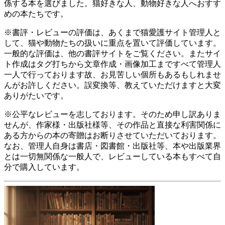
係する本を選びました。猫好きな人、動物好きな人へおすす
めの本たちです。
※書評・レビューの評価は、あくまで猫愛護サイト管理人と
して、猫や動物たちの扱いに重点を置いて評価しています。
一般的な評価は、他の書評サイトをご覧ください。またサイ
ト作成はタグ打ちから文章作成・画像加工まですべて管理人
一人で行っております故、お見苦しい個所もあるもしれませ
んがお許しください。誤変換等、教えていただけますと大変
ありがたいです。
※公平なレビューを志しております。そのため申し訳ありま
せんが、作家様・出版社様等、その作品と直接な利害関係に
ある方からの本の寄贈はお断りさせていただいております。
なお、管理人自身は書店・図書館・出版社等、本や出版業界
とは一切無関係な一般人で、レビューしている本もすべて自
分で購入しています。