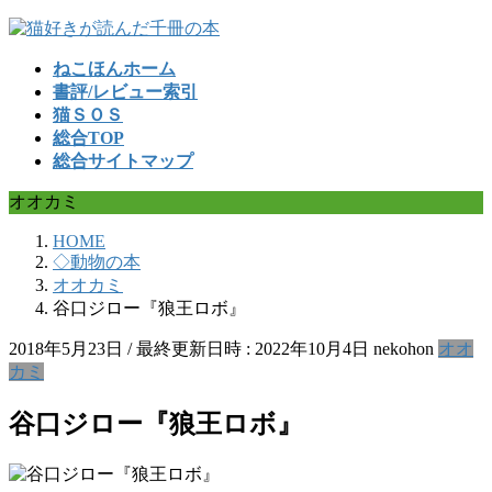
コ
ナ
ン
ビ
ねこほんホーム
テ
ゲ
書評/レビュー索引
ン
ー
猫ＳＯＳ
ツ
シ
総合TOP
へ
ョ
総合サイトマップ
ス
ン
キ
に
オオカミ
ッ
移
プ
動
HOME
◇動物の本
オオカミ
谷口ジロー『狼王ロボ』
2018年5月23日
/ 最終更新日時 :
2022年10月4日
nekohon
オオ
カミ
谷口ジロー『狼王ロボ』