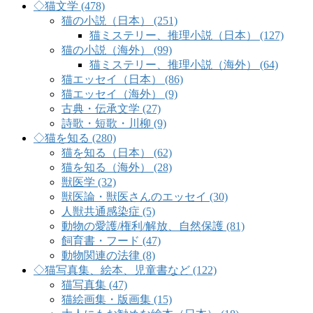
◇猫文学 (478)
猫の小説（日本） (251)
猫ミステリー、推理小説（日本） (127)
猫の小説（海外） (99)
猫ミステリー、推理小説（海外） (64)
猫エッセイ（日本） (86)
猫エッセイ（海外） (9)
古典・伝承文学 (27)
詩歌・短歌・川柳 (9)
◇猫を知る (280)
猫を知る（日本） (62)
猫を知る（海外） (28)
獣医学 (32)
獣医論・獣医さんのエッセイ (30)
人獣共通感染症 (5)
動物の愛護/権利/解放、自然保護 (81)
飼育書・フード (47)
動物関連の法律 (8)
◇猫写真集、絵本、児童書など (122)
猫写真集 (47)
猫絵画集・版画集 (15)