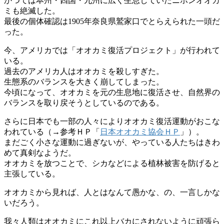
かつては本州・四国・九州に広く生息していたニホンオオカ
ミも絶滅した。
最後の個体確認は1905年奈良県鷲家口でとらえられた一頭だ
った。
今、アメリカでは「オオカミ復活プロジェクト」が行われて
いる。
過去のアメリカ人はオオカミを殺しすぎた。
生態系のバランスを大きく崩してしまった。
今頃になって、オオカミを元の生息地に復活させ、自然界の
バランスを取り戻そうとしているのである。
さらに日本でも一部の人々によりオオカミ復活運動がおこな
われている（→参考ＨＰ「
日本オオカミ協会ＨＰ
」）。
まだごく小さな運動に過ぎないが、やっている人たちはきわ
めて真剣なようだ。
オオカミを放つことで、シカなどによる植林被害を防げると
主張している。
オオカミから見れば、人とはなんて愚かな、の、一言しかな
いだろう。
我々人類はオオカミにこれ以上バカにされないように頑張ら