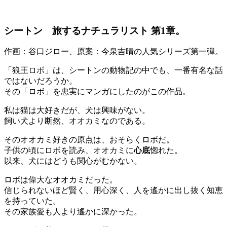
シートン 旅するナチュラリスト 第1章。
作画：谷口ジロー、原案：今泉吉晴の人気シリーズ第一弾。
「狼王ロボ」は、シートンの動物記の中でも、一番有名な話
ではないだろうか。
その「ロボ」を忠実にマンガにしたのがこの作品。
私は猫は大好きだが、犬は興味がない。
飼い犬より断然、オオカミなのである。
そのオオカミ好きの原点は、おそらくロボだ。
子供の頃にロボを読み、オオカミに
心底
惚れた。
以来、犬にはどうも関心がむかない。
ロボは偉大なオオカミだった。
信じられないほど賢く、用心深く、人を遙かに出し抜く知恵
を持っていた。
その家族愛も人より遙かに深かった。