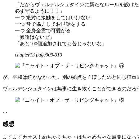
「だからヴェルデルシュタインに新たなルールを設けた
必ず守るように！！」
一つ 絶対に接触をしてはいけない
一つ 皆で協力してお世話をする
一つ 全身全霊で可愛がる
「異論はないぜ」
「あと100個追加されても苦じゃないな」
chapter13 page009-010
が、平和は続かなかった。別の拠点を亡ぼしたのと同じ猫軍
ヴェルデンシュタインは無事に生き抜くことができるのだろ
…
感想
ますますカオス！めちゃくちゃ・はちゃめちゃな展開になっ