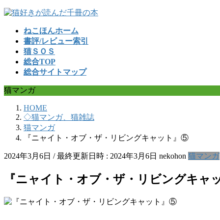
コ
ナ
ン
ビ
ねこほんホーム
テ
ゲ
書評/レビュー索引
ン
ー
猫ＳＯＳ
ツ
シ
総合TOP
へ
ョ
総合サイトマップ
ス
ン
キ
に
猫マンガ
ッ
移
プ
動
HOME
◇猫マンガ、猫雑誌
猫マンガ
『ニャイト・オブ・ザ・リビングキャット』⑤
2024年3月6日
/ 最終更新日時 :
2024年3月6日
nekohon
猫マンガ
『ニャイト・オブ・ザ・リビングキャ