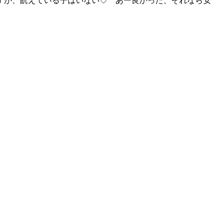
すが、飢えている子はいない♡ あー良かった、それなら安