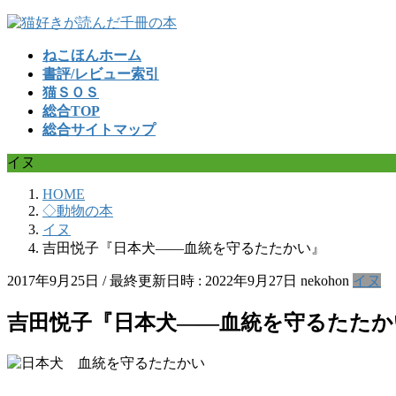
コ
ナ
ン
ビ
ねこほんホーム
テ
ゲ
書評/レビュー索引
ン
ー
猫ＳＯＳ
ツ
シ
総合TOP
へ
ョ
総合サイトマップ
ス
ン
キ
に
イヌ
ッ
移
プ
動
HOME
◇動物の本
イヌ
吉田悦子『日本犬――血統を守るたたかい』
2017年9月25日
/ 最終更新日時 :
2022年9月27日
nekohon
イヌ
吉田悦子『日本犬――血統を守るたたか