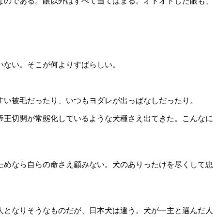
なのである。眼以外はすべて当てはまる。オドオドした眼も、
いない。そこが何よりすばらしい。
すい被毛だったり、いつもヨダレが出っぱなしだったり。
帝王切開が常態化しているような犬種さえ出てきた。こんなに
ためなら自らの命さえ顧みない。犬のありったけを尽くして忠
人となりそうなものだが、日本犬は違う。犬が一主と選んだ人