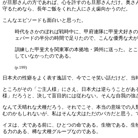
が旦那さんの方であれば、心を許すのも旦那さんだけ。奥さ
守るためなら、長年ご飯をくれた人にさえ歯向かうのだ。
こんなエピソードも面白いと思った。
時代をさかのぼれば戦時中に、甲府連隊に甲斐犬好きの
ェパードの半分の時間で足りたので、こんな優秀な犬が
訓練した甲斐犬を関東軍の本拠地・満州に送った。とこ
していなかったのである。
(p.199)
日本犬の性癖をよく表す逸話で、今でこそ笑い話だけど、当
ところがその「ご主人様」にさえ、日本犬は逆らうことがあ
様」だろうと、決して盲目的には従わない。そんな自我の強
なんて天晴れな犬種だろう。それでこそ、本当の意味での人
むのかもしれないが、私はそんな犬はただのバカだと思う。
イヌは、犬である前に、ひとつの命である。生物である。生
る力のある、稀な犬種グループなのである。