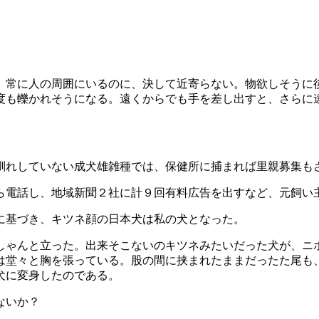
、常に人の周囲にいるのに、決して近寄らない。物欲しそうに
度も轢かれそうになる。遠くからでも手を差し出すと、さらに
馴れしていない成犬雄雑種では、保健所に捕まれば里親募集も
ら電話し、地域新聞２社に計９回有料広告を出すなど、元飼い
に基づき、キツネ顔の日本犬は私の犬となった。
しゃんと立った。出来そこないのキツネみたいだった犬が、ニ
は堂々と胸を張っている。股の間に挟まれたままだったた尾も
犬に変身したのである。
ないか？