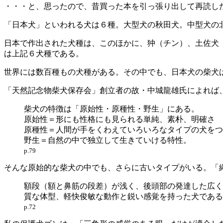
・・・と、思ったので、昔買った本を引っ張り出して再読し
「日本犬」といわれる犬は６種。大型犬の秋田犬。中型犬の
日本で作出された犬種は、このほかに、狆（チン）、土佐犬
は上記６犬種である。
世界には数百種もの犬種がある。その中でも、日本犬の柴犬
「天然記念物柴犬保存会」創立者の故・中城龍雄氏によれば
柴犬の特徴は「原始性・原種性・野生」にある。
原始性＝形にも性格にも見られる単純、素朴、明確さ
原種性＝人間が手をくわえていろいろなタイプの犬をつ
野生＝自然の中で独立して生きていける特性。
p.79
そんな原始的な柴犬の中でも、さらに古いタイプがいる。「
額段（額と鼻筋の段差）が浅く、後頭部の発達した広く
質な体型、軽快俊敏な動作と鋭い感覚を持った犬である
p.72