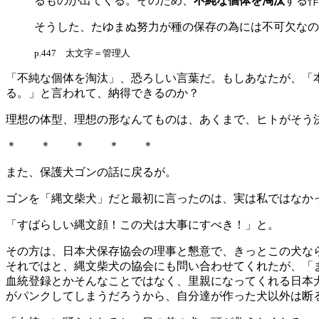
るものが出てくる。そのため、
不純な個体を淘汰
する作
そうした、たゆまぬ努力が種の保存の為には不可欠なの
p.447 太文字＝管理人
「不純な個体を淘汰」、恐ろしい言葉だ。もしあなたが、「
る。」と言われて、納得できるのか？
理想の体型、理想の形なんてものは、あくまで、ヒトがそう
＊ ＊ ＊ ＊ ＊
また、保護犬ゴンの話に戻るが。
ゴンを「縄文柴犬」だと最初に言ったのは、実は私ではなか
「すばらしい縄文顔！この犬は大事にすべき！」と。
その方は、日本犬保存協会の理事と懇意で、きっとこの犬な
それではと、縄文柴犬の協会にも問い合わせてくれたが、「
血統登録とかそんなことではなく、里親になってくれる日本
がパンクしてしまうだろうから、自分達が作った犬以外は断