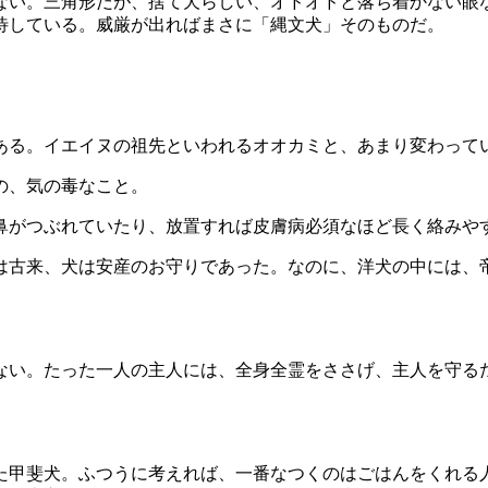
ない。三角形だが、捨て犬らしい、オドオドと落ち着かない眼
待している。威厳が出ればまさに「縄文犬」そのものだ。
ある。イエイヌの祖先といわれるオオカミと、あまり変わって
の、気の毒なこと。
鼻がつぶれていたり、放置すれば皮膚病必須なほど長く絡みや
は古来、犬は安産のお守りであった。なのに、洋犬の中には、
ない。たった一人の主人には、全身全霊をささげ、主人を守る
た甲斐犬。ふつうに考えれば、一番なつくのはごはんをくれる