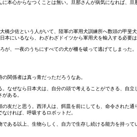
んに本心からなつくことは無い。旦那さんが病気になれば、旦
大橋少佐という人がいて、陸軍の軍用犬訓練所へ数頭の甲斐犬
日本にいるなら、わざわざドイツから軍用犬を輸入する必要は
ろが、一夜のうちにすべての犬が柵を破って逃げてしまった。
時の関係者は真っ青だっただろうなあ。
る。なぜなら日本犬は、自分の頭で考えることができる、自立
さがある。
類の友だと思う。西洋人は、餌皿を前にしても、命令された通
でなければ、呼吸するロボットだ。
物である以上、生物らしく、自力で生存し続ける能力を持って