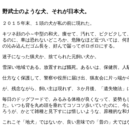
野武士のような犬、それが日本犬。
２０１５年末、１頭の犬が私の前に現れた。
キツネ顔の小～中型の和犬。痩せて、汚れて、ビクビクして
るのに、車は恐れないどころか、危険なほど近づいては、何
の沁み込んだゴム長を、好んで齧ってボロボロにする。
迷子になった猟犬か、捨てられた元飼い犬か。
雪深い地域である。放置すれば餓死。あるいは、保健所。人
仕方なく保護して、警察や役所に届け出、猟友会に片っ端か
が、残念ながら、飼い主は現れず、３か月後、「遺失物法」
毎日のドッグフードで、みるみる体格が良くなって、姿勢も
た。いつも背を丸め頭を垂れてコソコソ歩いていたのに、今
ろうが、かとて雑種と見下すには惜しいような、原種的な和
これこそ「地犬」ではないか、良い意味での「昔の」犬では