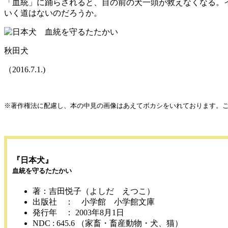
「血統」に踊らされると、目の前の犬一頭が救えなくなる。
いく道はないのだろうか。
秋田犬
（2016.7.1.)
※著作権法に配慮し、本の中見の画像はあえてボカシをいれております。
『日本犬』
血統を守るたたかい
著：吉田悦子（よしだ えつこ）
出版社 ： 小学館 小学館文庫
発行年 ： 2003年8月1日
NDC : 645.6 （家畜・畜産動物・犬、猫）