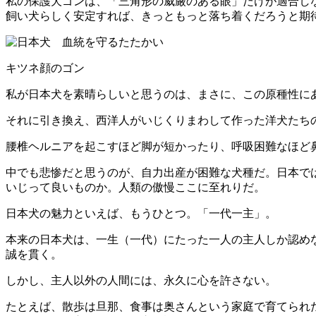
私の保護犬ゴンは、「三角形の威厳のある眼」だけが適合し
飼い犬らしく安定すれば、きっともっと落ち着くだろうと期
キツネ顔のゴン
私が日本犬を素晴らしいと思うのは、まさに、この原種性に
それに引き換え、西洋人がいじくりまわして作った洋犬たち
腰椎ヘルニアを起こすほど脚が短かったり、呼吸困難なほど
中でも悲惨だと思うのが、自力出産が困難な犬種だ。日本で
いじって良いものか。人類の傲慢ここに至れりだ。
日本犬の魅力といえば、もうひとつ。「一代一主」。
本来の日本犬は、一生（一代）にたった一人の主人しか認め
誠を貫く。
しかし、主人以外の人間には、永久に心を許さない。
たとえば、散歩は旦那、食事は奥さんという家庭で育てられ