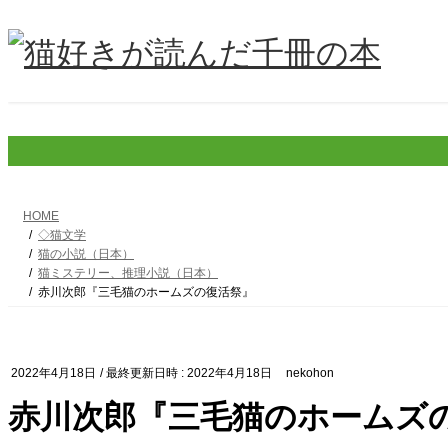
コ
ナ
ン
ビ
テ
ゲ
ン
ー
ツ
シ
へ
ョ
ス
ン
キ
に
ッ
移
プ
動
HOME
◇猫文学
猫の小説（日本）
猫ミステリー、推理小説（日本）
赤川次郎『三毛猫のホームズの復活祭』
2022年4月18日
/ 最終更新日時 :
2022年4月18日
nekohon
赤川次郎『三毛猫のホームズ