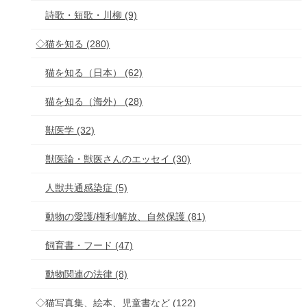
詩歌・短歌・川柳 (9)
◇猫を知る (280)
猫を知る（日本） (62)
猫を知る（海外） (28)
獣医学 (32)
獣医論・獣医さんのエッセイ (30)
人獣共通感染症 (5)
動物の愛護/権利/解放、自然保護 (81)
飼育書・フード (47)
動物関連の法律 (8)
◇猫写真集、絵本、児童書など (122)