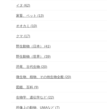
イヌ (62)
家畜、ペット (13)
オオカミ (10)
クマ (17)
野生動物（日本） (41)
野生動物（世界） (39)
恐竜、古代生物 (20)
微生物、植物、その他生物全般 (20)
図鑑、百科 (9)
生物学、遺伝学など (22)
想像上の動物、UMAなど (7)