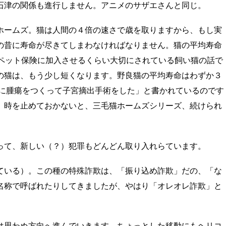
石津の関係も進行しません。アニメのサザエさんと同じ。
ホームズ。猫は人間の４倍の速さで歳を取りますから、もし実
の昔に寿命が尽きてしまわなければなりません。猫の平均寿命
はペット保険に加入させるくらい大切にされている飼い猫の話で
の猫は、もう少し短くなります。野良猫の平均寿命はわずか３
前に腫瘍をつくって子宮摘出手術をした」と書かれているのです
。時を止めておかないと、三毛猫ホームズシリーズ、続けられ
って、新しい（？）犯罪もどんどん取り入れらています。
ている）。この種の特殊詐欺は、「振り込め詐欺」だの、「な
名称で呼ばれたりしてきましたが、やはり「オレオレ詐欺」と
は思わぬ方向へ進んでいきます。ちょっとした移動にもヘリコ