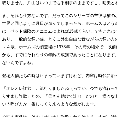
取りません。片山はいつまでも平刑事のままですし、晴美と
ま、それも仕方ないです。だってこのシリーズの主役は猫の
世界と同じように月日が進んでしまったら、ホームズはとう
は、ペット保険のアニコムによれば15歳くらい、でもこれ
あり、一般的な飼い猫、とくに外出自由な昔ながらの飼い方
～４歳。ホームズの初登場は1978年、その時の紹介で「以
から、すでにそれなりの年齢の成猫であったことになります
ないんですよね。
登場人物たちの時は止まっていますけれど、内容は時代に沿
「オレオレ詐欺」。流行りましたね（ってか、今でも流行っ
りすまし詐欺」だの、「母さん助けて詐欺」だのと、様々な
いう呼び方が一番しっくり来るような気がします。
今回の事件は、その「オレオレ詐欺」から始まりますが、話