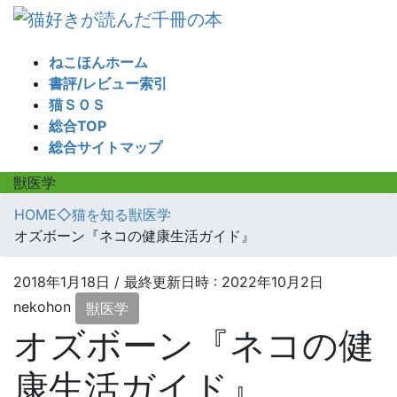
コ
ナ
ン
ビ
テ
ゲ
ねこほんホーム
ン
ー
書評/レビュー索引
ツ
シ
猫ＳＯＳ
へ
ョ
総合TOP
ス
ン
総合サイトマップ
キ
に
ッ
移
獣医学
プ
動
HOME
◇猫を知る
獣医学
オズボーン『ネコの健康生活ガイド』
2018年1月18日
/ 最終更新日時 :
2022年10月2日
nekohon
獣医学
オズボーン『ネコの健
康生活ガイド』