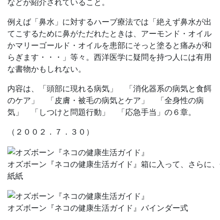
などが紹介されていること。
例えば「鼻水」に対するハーブ療法では「絶えず鼻水が出
てこするために鼻がただれたときは、アーモンド・オイル
かマリーゴールド・オイルを患部にそっと塗ると痛みが和
らぎます・・・」等々。西洋医学に疑問を持つ人には有用
な書物かもしれない。
内容は、「頭部に現れる病気」 「消化器系の病気と食餌
のケア」 「皮膚・被毛の病気とケア」 「全身性の病
気」 「しつけと問題行動」 「応急手当」の６章。
（２００２．７．３０）
オズボーン『ネコの健康生活ガイド』箱に入って、さらに、
紙紙
オズボーン『ネコの健康生活ガイド』バインダー式