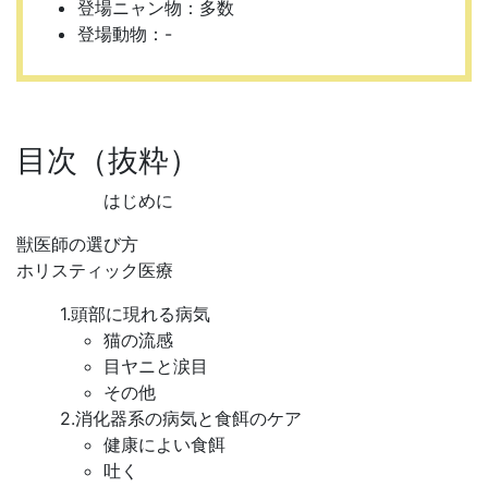
登場ニャン物：多数
登場動物：-
目次（抜粋）
はじめに
獣医師の選び方
ホリスティック医療
1.頭部に現れる病気
猫の流感
目ヤニと涙目
その他
2.消化器系の病気と食餌のケア
健康によい食餌
吐く