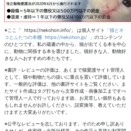
※ここ「 https://nekohon.info/」 は個人サイト
「猫とネ
コとふたつの本棚 https://nekohon.jp/ 」
のコンテンツ
のひとつです。私の蔵書の中から、猫が出てくる本を中心
に、動物に関係する本を選びました。猫好きな人、動物好
きな人へおすすめの本たちです。
※書評・レビューの評価は、あくまで猫愛護サイト管理人
として、猫や動物たちの扱いに重点を置いて評価していま
す。一般的な評価は、他の書評サイトをご覧ください。ま
たサイト作成はタグ打ちから文章作成・画像加工まですべ
て管理人一人で行っております故、お見苦しい個所もある
もしれませんがお許しください。誤変換等、教えていただ
けますと大変ありがたいです。
※公平なレビューを志しております。そのため申し訳あり
ませんが、作家様・出版社様等、その作品と直接な利害関