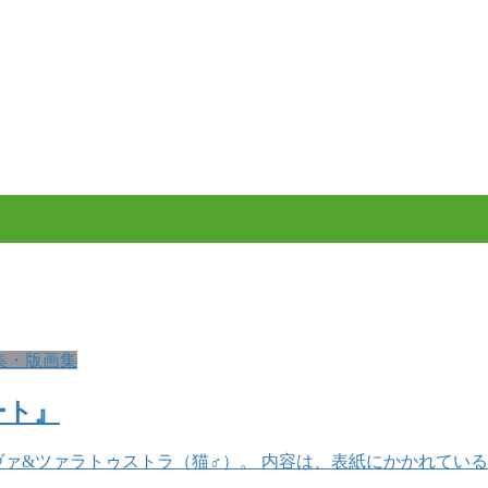
集・版画集
ート』
ァ&ツァラトゥストラ（猫♂）。 内容は、表紙にかかれている