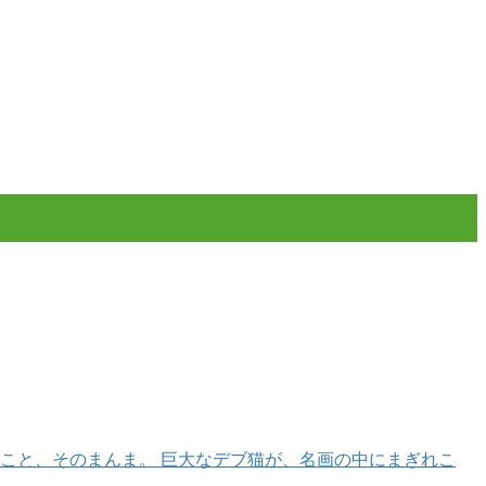
こと、そのまんま。 巨大なデブ猫が、名画の中にまぎれこ