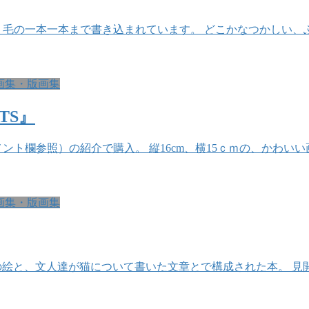
毛の一本一本まで書き込まれています。 どこかなつかしい、
画集・版画集
TS』
ト欄参照）の紹介で購入。 縦16cm、横15ｃｍの、かわいい
画集・版画集
しい猫の絵と、文人達が猫について書いた文章とで構成された本。