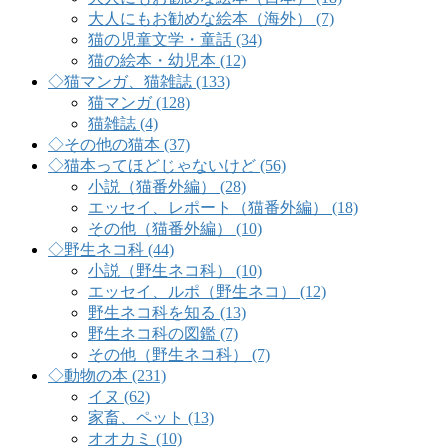
大人にもお勧めな絵本（海外） (7)
猫の児童文学・童話 (34)
猫の絵本・幼児本 (12)
◇猫マンガ、猫雑誌 (133)
猫マンガ (128)
猫雑誌 (4)
◇その他の猫本 (37)
◇猫本ってほどじゃないけど (56)
小説（猫番外編） (28)
エッセイ、レポート（猫番外編） (18)
その他（猫番外編） (10)
◇野生ネコ科 (44)
小説（野生ネコ科） (10)
エッセイ、ルポ（野生ネコ） (12)
野生ネコ科を知る (13)
野生ネコ科の図鑑 (7)
その他（野生ネコ科） (7)
◇動物の本 (231)
イヌ (62)
家畜、ペット (13)
オオカミ (10)