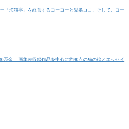
バー「海猫亭」を経営するヨーヨーと愛娘ココ、そして、ヨー
30匹余！ 画集未収録作品を中心に約90点の猫の絵とエッセイ