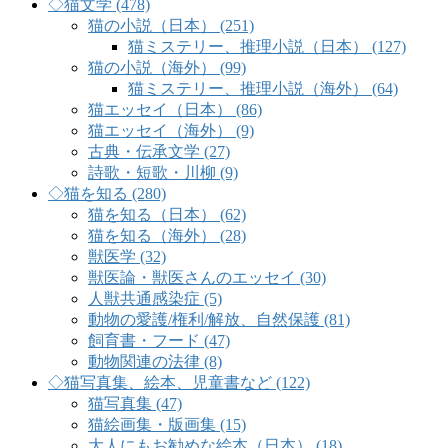
◇猫文学 (478)
猫の小説（日本） (251)
猫ミステリー、推理小説（日本） (127)
猫の小説（海外） (99)
猫ミステリー、推理小説（海外） (64)
猫エッセイ（日本） (86)
猫エッセイ（海外） (9)
古典・伝承文学 (27)
詩歌・短歌・川柳 (9)
◇猫を知る (280)
猫を知る（日本） (62)
猫を知る（海外） (28)
獣医学 (32)
獣医論・獣医さんのエッセイ (30)
人獣共通感染症 (5)
動物の愛護/権利/解放、自然保護 (81)
飼育書・フード (47)
動物関連の法律 (8)
◇猫写真集、絵本、児童書など (122)
猫写真集 (47)
猫絵画集・版画集 (15)
大人にもお勧めな絵本（日本） (18)