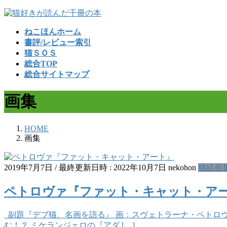
コ
ナ
ン
ビ
ねこほんホーム
テ
ゲ
書評/レビュー索引
ン
ー
猫ＳＯＳ
ツ
シ
総合TOP
へ
ョ
総合サイトマップ
ス
ン
キ
に
画集
ッ
移
プ
動
HOME
画集
2019年7月7日
/ 最終更新日時 :
2022年10月7日
nekohon
猫絵画
ペトロヴァ『ファット・キャット・ア
副題『デブ猫、名画を語る』 画：スヴェトラーナ・ペトロヴ
む！？ ミケランジェロの『アダ […]