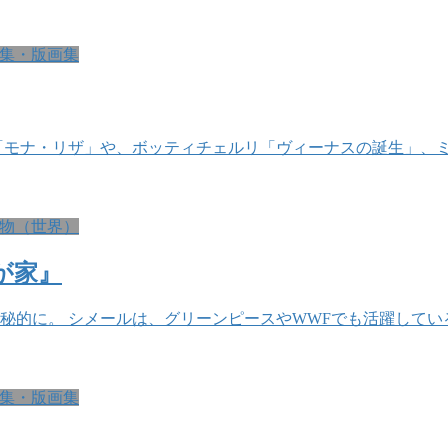
集・版画集
「モナ・リザ」や、ボッティチェルリ「ヴィーナスの誕生」、
物（世界）
が家』
的に。 シメールは、グリーンピースやWWFでも活躍してい
集・版画集