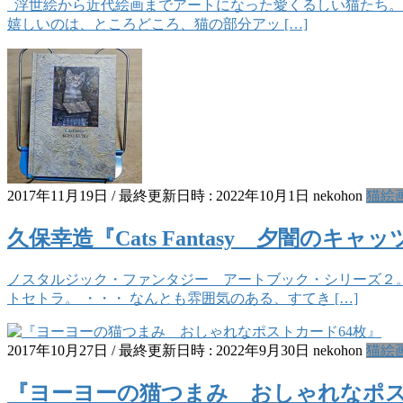
浮世絵から近代絵画までアートになった愛くるしい猫たち。
嬉しいのは、ところどころ、猫の部分アッ […]
2017年11月19日
/ 最終更新日時 :
2022年10月1日
nekohon
猫絵
久保幸造『Cats Fantasy 夕闇のキ
ノスタルジック・ファンタジー アートブック・シリーズ２。
トセトラ。 ・・・ なんとも雰囲気のある、すてき […]
2017年10月27日
/ 最終更新日時 :
2022年9月30日
nekohon
猫絵
『ヨーヨーの猫つまみ おしゃれなポス