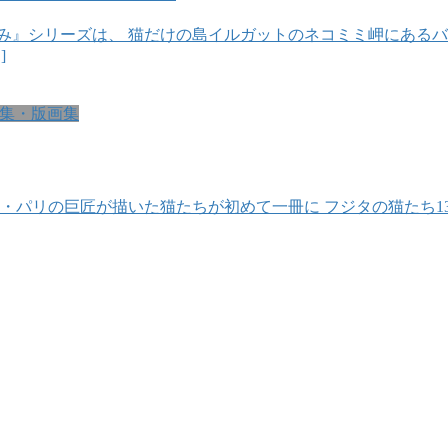
み』シリーズは、 猫だけの島イルガットのネコミミ岬にある
]
集・版画集
ド・パリの巨匠が描いた猫たちが初めて一冊に フジタの猫たち1
。