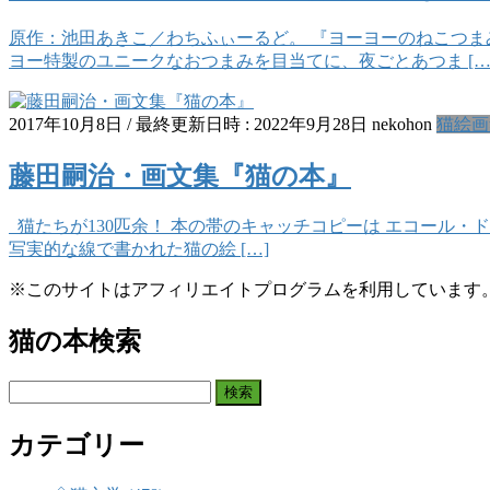
原作：池田あきこ／わちふぃーるど。 『ヨーヨーのねこつま
ヨー特製のユニークなおつまみを目当てに、夜ごとあつま […
2017年10月8日
/ 最終更新日時 :
2022年9月28日
nekohon
猫絵画
藤田嗣治・画文集『猫の本』
猫たちが130匹余！ 本の帯のキャッチコピーは エコール・
写実的な線で書かれた猫の絵 […]
※このサイトはアフィリエイトプログラムを利用しています
猫の本検索
検
索:
カテゴリー