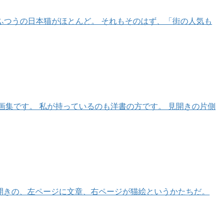
ふつうの日本猫がほとんど。 それもそのはず、「街の人気も
画集です。 私が持っているのも洋書の方です。 見開きの片側
 見開きの、左ページに文章、右ページが猫絵というかたちだ。