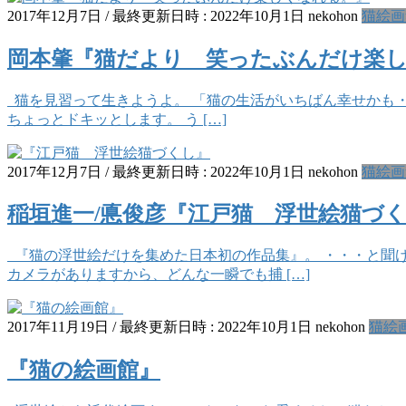
2017年12月7日
/ 最終更新日時 :
2022年10月1日
nekohon
猫絵画
岡本肇『猫だより 笑ったぶんだけ楽
猫を見習って生きようよ。 「猫の生活がいちばん幸せかも・・
ちょっとドキッとします。 う […]
2017年12月7日
/ 最終更新日時 :
2022年10月1日
nekohon
猫絵画
稲垣進一/悳俊彦『江戸猫 浮世絵猫づ
『猫の浮世絵だけを集めた日本初の作品集』。 ・・・と聞け
カメラがありますから、どんな一瞬でも捕 […]
2017年11月19日
/ 最終更新日時 :
2022年10月1日
nekohon
猫絵
『猫の絵画館』