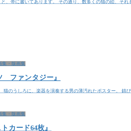
 と、帯に書いてあります。 その通り、数多くの猫の絵、それ
画集・版画集
ャッツ ファンタジー』
 猫のうしろに、楽器を演奏する男の薄汚れたポスター。 錆び
画集・版画集
トカード64枚』