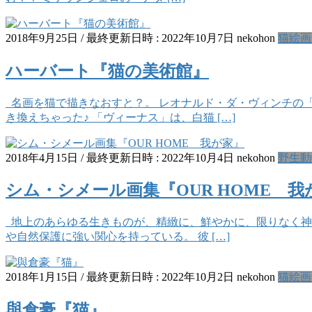
2018年9月25日
/ 最終更新日時 :
2022年10月7日
nekohon
猫絵画
ハーバート『猫の美術館』
名画を猫で描きなおすと？。 レオナルド・ダ・ヴィンチの
き換えちゃった♪ 「ヴィーナス」は、白猫 […]
2018年4月15日
/ 最終更新日時 :
2022年10月4日
nekohon
野生動
シム・シメール画集『OUR HOME 我
地上のあらゆる生きものが、精緻に、鮮やかに、限りなく神秘
や自然保護に強い関心を持っている。 彼 […]
2018年1月15日
/ 最終更新日時 :
2022年10月2日
nekohon
猫絵画
與倉豪『猫』