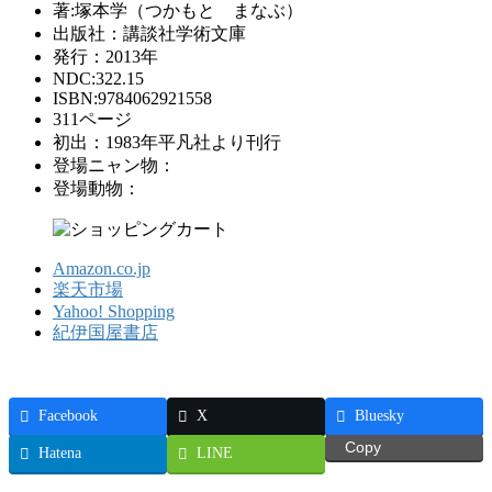
著:塚本学（つかもと まなぶ）
出版社：講談社学術文庫
発行：2013年
NDC:322.15
ISBN:9784062921558
311ページ
初出：1983年平凡社より刊行
登場ニャン物：
登場動物：
Amazon.co.jp
楽天市場
Yahoo! Shopping
紀伊国屋書店
Facebook
X
Bluesky
Copy
Hatena
LINE