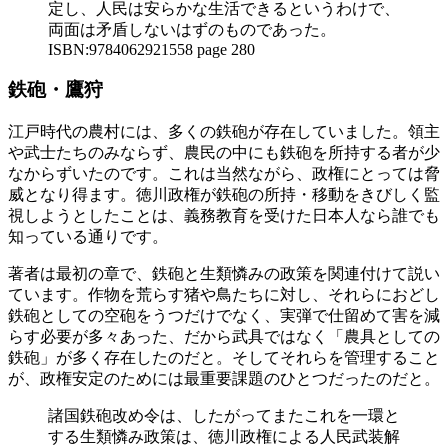
定し、人民は安らかな生活できるというわけで、
両面は矛盾しないはずのものであった。
ISBN:9784062921558 page 280
鉄砲・鷹狩
江戸時代の農村には、多くの鉄砲が存在していました。領主
や武士たちのみならず、農民の中にも鉄砲を所持する者が少
なからずいたのです。これは当然ながら、政権にとっては脅
威となり得ます。徳川政権が鉄砲の所持・移動をきびしく監
視しようとしたことは、義務教育を受けた日本人なら誰でも
知っている通りです。
著者は最初の章で、鉄砲と生類憐みの政策を関連付けて説い
ています。作物を荒らす猪や鳥たちに対し、それらにおどし
鉄砲としての空砲をうつだけでなく、実弾で仕留めて害を減
らす必要が多々あった、だから武具ではなく「農具としての
鉄砲」が多く存在したのだと。そしてそれらを管理すること
が、政権安定のためには最重要課題のひとつだったのだと。
諸国鉄砲改め令は、したがってまたこれを一環と
する生類憐み政策は、徳川政権による人民武装解