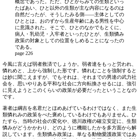
概念であった。ただ、ひとからみての生類といっ
たばあい、ひと以外の生類が主な内容になるのは
自然だったが、そうしたみる側――主体としての
ひととは、おのずから生産年齢にある男性を中心
に意識された。そこで、ひとのなかでもとくに、
病人・乳幼児・入牢者といったひとが、生類憐み
政策の対象としての位置をしめることになったの
である。
page 226
今風に言えば弱者救済でしょうか。弱者達をもっと労われ、
憐れめと、上から強制した形です。憐れむことを強制すると
は妙に聞こえますが、でもそれは、それまでの男達の武力社
会を、思いやりある平和な社会に方向転換させるには、強引
に見えようとこのくらいの政策が必要だったということなの
です。
著者は綱吉を名君だとほめあげているわけではなく、また生
類憐れみの政策をべた褒めしているわけでもありません。ひ
たすら、当時の社会の変化や、徳川政権の確立安定に、生類
憐みがどうかかわり、どのように機能したかを多方面から解
説しています。生類憐み政策は、単なる動物愛護政策ではあ