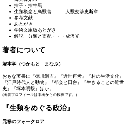
捨子・捨牛馬
生類概念と鳥獣害―――人獣交渉史断章
参考文献
あとがき
学術文庫版あとがき
解説 分類と支配・・・成沢光
著者について
塚本学（つかもと まなぶ）
おもな著書に『徳川綱吉』『近世再考』『村の生活文化』
『江戸時代人と動物』『都会と田舎』『生きることの近世
史』『塚本明毅』ほか。
(著者プロフィールは本著からの抜粋です。)
『生類をめぐる政治』
元禄のフォークロア