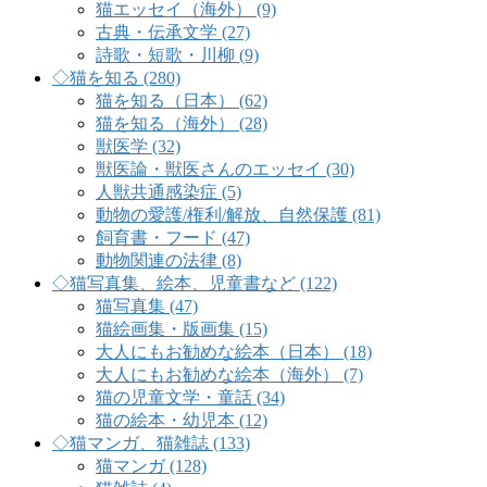
猫エッセイ（海外） (9)
古典・伝承文学 (27)
詩歌・短歌・川柳 (9)
◇猫を知る (280)
猫を知る（日本） (62)
猫を知る（海外） (28)
獣医学 (32)
獣医論・獣医さんのエッセイ (30)
人獣共通感染症 (5)
動物の愛護/権利/解放、自然保護 (81)
飼育書・フード (47)
動物関連の法律 (8)
◇猫写真集、絵本、児童書など (122)
猫写真集 (47)
猫絵画集・版画集 (15)
大人にもお勧めな絵本（日本） (18)
大人にもお勧めな絵本（海外） (7)
猫の児童文学・童話 (34)
猫の絵本・幼児本 (12)
◇猫マンガ、猫雑誌 (133)
猫マンガ (128)