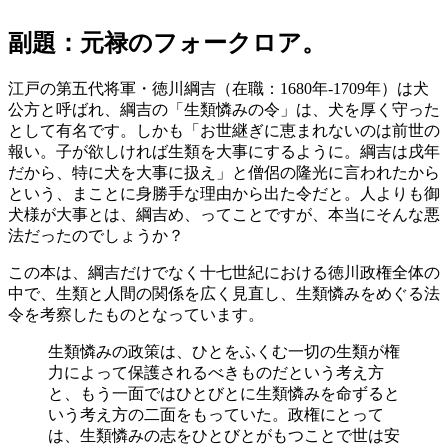
副題：元禄のフォークロア。
江戸の第五代将軍・徳川綱吉（在職：1680年-1709年）は犬
公方と呼ばれ、綱吉の「生類憐みの令」は、犬を厚く守った
として有名です。しかも「お世継ぎに恵まれないのは前世の
報い。子が欲しければ生類を大事にするように。綱吉は戌年
だから、特に犬を大事に扱え」と僧侶の隆光に言われたから
という、まことに身勝手な理由から出た令だと。人よりも御
犬様が大事とは、綱吉め、ってことですが、本当にそんな悪
法だったのでしょうか？
この本は、綱吉だけでなく十七世紀における徳川政権全体の
中で、生類と人間の関係を広く見直し、生類憐みをめぐる法
令を考察したものとなっています。
生類憐みの政策は、ひとをふくむ一切の生類が権
力によって保護されるべきものだという考え方
と、もう一面ではひとびとに生類憐みを命ずると
いう考え方の二面をもっていた。政権にとって
は、生類憐みの志をひとびとがもつことで世は安