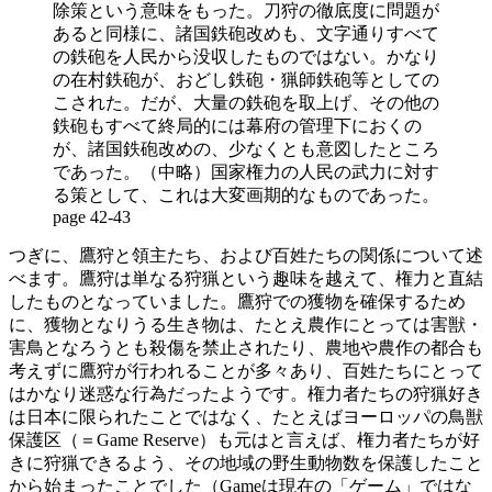
除策という意味をもった。刀狩の徹底度に問題が
あると同様に、諸国鉄砲改めも、文字通りすべて
の鉄砲を人民から没収したものではない。かなり
の在村鉄砲が、おどし鉄砲・猟師鉄砲等としての
こされた。だが、大量の鉄砲を取上げ、その他の
鉄砲もすべて終局的には幕府の管理下におくの
が、諸国鉄砲改めの、少なくとも意図したところ
であった。（中略）国家権力の人民の武力に対す
る策として、これは大変画期的なものであった。
page 42-43
つぎに、鷹狩と領主たち、および百姓たちの関係について述
べます。鷹狩は単なる狩猟という趣味を越えて、権力と直結
したものとなっていました。鷹狩での獲物を確保するため
に、獲物となりうる生き物は、たとえ農作にとっては害獣・
害鳥となろうとも殺傷を禁止されたり、農地や農作の都合も
考えずに鷹狩が行われることが多々あり、百姓たちにとって
はかなり迷惑な行為だったようです。権力者たちの狩猟好き
は日本に限られたことではなく、たとえばヨーロッパの鳥獣
保護区（＝Game Reserve）も元はと言えば、権力者たちが好
きに狩猟できるよう、その地域の野生動物数を保護したこと
から始まったことでした（Gameは現在の「ゲーム」ではな