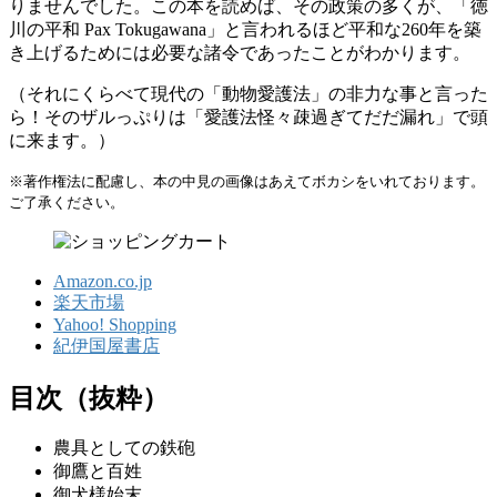
りませんでした。この本を読めば、その政策の多くが、「徳
川の平和 Pax Tokugawana」と言われるほど平和な260年を築
き上げるためには必要な諸令であったことがわかります。
（それにくらべて現代の「動物愛護法」の非力な事と言った
ら！そのザルっぷりは「愛護法怪々疎過ぎてだだ漏れ」で頭
に来ます。）
※著作権法に配慮し、本の中見の画像はあえてボカシをいれております。
ご了承ください。
Amazon.co.jp
楽天市場
Yahoo! Shopping
紀伊国屋書店
目次（抜粋）
農具としての鉄砲
御鷹と百姓
御犬様始末