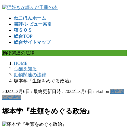
コ
ナ
ン
ビ
ねこほんホーム
テ
ゲ
書評/レビュー索引
ン
ー
猫ＳＯＳ
ツ
シ
総合TOP
へ
ョ
総合サイトマップ
ス
ン
キ
に
動物関連の法律
ッ
移
プ
動
HOME
◇猫を知る
動物関連の法律
塚本学『生類をめぐる政治』
2024年3月6日
/ 最終更新日時 :
2024年3月6日
nekohon
動物関
連の法律
塚本学『生類をめぐる政治』