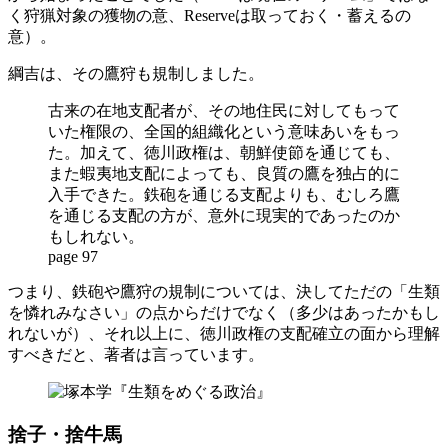
く狩猟対象の獲物の意、Reserveは取っておく・蓄えるの
意）。
綱吉は、その鷹狩も規制しました。
古来の在地支配者が、その地住民に対してもって
いた権限の、全国的組織化という意味あいをもっ
た。加えて、徳川政権は、朝鮮使節を通じても、
また蝦夷地支配によっても、良質の鷹を独占的に
入手できた。鉄砲を通じる支配よりも、むしろ鷹
を通じる支配の方が、意外に現実的であったのか
もしれない。
page 97
つまり、鉄砲や鷹狩の規制については、決してただの「生類
を憐れみなさい」の点からだけでなく（多少はあったかもし
れないが）、それ以上に、徳川政権の支配確立の面から理解
すべきだと、著者は言っています。
捨子・捨牛馬