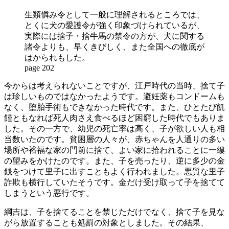
生類憐み令として一般に理解されるところでは、
とくに犬の愛護令が強く印象づけられているが、
実際には捨子・捨牛馬の禁令の方が、犬に関する
諸令よりも、早くきびしく、また全国への徹底が
はかられもした。
page 202
今からは考えられないことですが、江戸時代の当時、捨て子
は珍しいものではなかったようです。避妊薬もコンドームも
なく、堕胎手術もできなかった時代です。また、ひとたび飢
饉ともなれば死人肉さえ食べるほど困窮した時代でもありま
した。その一方で、幼児の死亡率は高く、子が欲しい人も相
当数いたのです。貧困層の人々が、赤ちゃんを人通りの多い
場所や裕福な家の門前に捨て、よい家に拾われることに一縷
の望みをかけたのです。また、子を売ったり、逆に多少の金
銭をつけて里子に出すこともよく行われました。悪質な里子
詐欺も横行していたそうです。金だけ受け取って子を捨てて
しまうという悪行です。
綱吉は、子を捨てることを禁じただけでなく、捨て子を見な
がら放置することも処罰の対象としました。その結果、