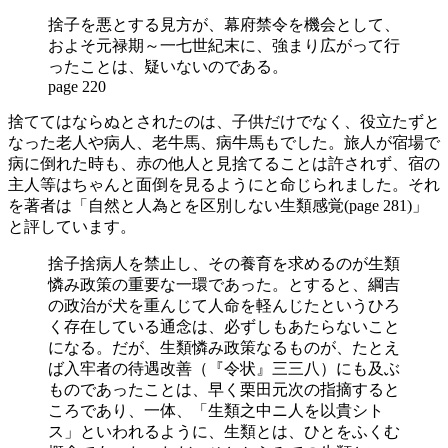
捨子を悪とする見方が、幕府禁令を機会として、
およそ元禄期～一七世紀末に、強まり広がって行
ったことは、疑いないのである。
page 220
捨ててはならぬとされたのは、子供だけでなく、役立たずと
なった老人や病人、老牛馬、病牛馬もでした。旅人が宿場で
病に倒れた時も、赤の他人と見捨てることは許されず、宿の
主人等はちゃんと面倒を見るようにと命じられました。それ
を著者は「自然と人為とを区別しない生類感覚(page 281)」
と評しています。
捨子捨病人を禁止し、その養育を求めるのが生類
憐み政策の重要な一環であった。とすると、綱吉
の政治が犬を重んじて人命を軽んじたというひろ
く存在している通念は、必ずしもあたらないこと
になる。だが、生類憐み政策なるものが、たとえ
ば入牢者の待遇改善（『令状』三三八）にも及ぶ
ものであったことは、早く栗田元次の指摘すると
ころであり、一体、「生類之中ニ人を以貴シト
ス」といわれるように、生類とは、ひとをふくむ