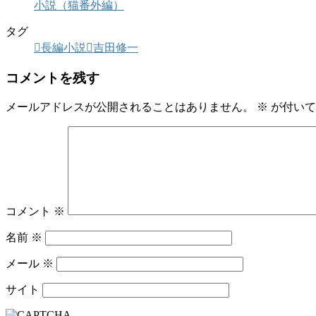
小説（猫番外編）
タグ
長編小説
吉田修一
コメントを残す
メールアドレスが公開されることはありません。
※
が付いて
コメント
※
名前
※
メール
※
サイト