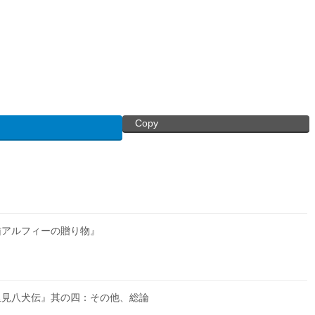
Copy
猫アルフィーの贈り物』
里見八犬伝』其の四：その他、総論