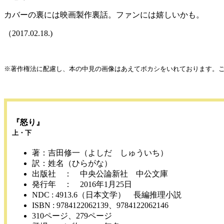
カバーの裏には映画製作裏話。ファンには嬉しいかも。
（2017.02.18.)
※著作権法に配慮し、本の中見の画像はあえてボカシをいれております。
『怒り』
上・下
著：吉田修一（よしだ しゅういち）
訳：姓名（ひらがな）
出版社 ： 中央公論新社 中公文庫
発行年 ： 2016年1月25日
NDC : 4913.6（日本文学） 長編推理小説
ISBN : 9784122062139、9784122062146
310ページ、279ページ