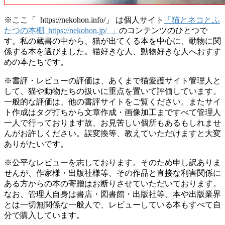
※ここ「 https://nekohon.info/」 は個人サイト
「猫とネコとふ
たつの本棚 https://nekohon.jp/ 」
のコンテンツのひとつで
す。私の蔵書の中から、猫が出てくる本を中心に、動物に関
係する本を選びました。猫好きな人、動物好きな人へおすす
めの本たちです。
※書評・レビューの評価は、あくまで猫愛護サイト管理人と
して、猫や動物たちの扱いに重点を置いて評価しています。
一般的な評価は、他の書評サイトをご覧ください。またサイ
ト作成はタグ打ちから文章作成・画像加工まですべて管理人
一人で行っております故、お見苦しい個所もあるもしれませ
んがお許しください。誤変換等、教えていただけますと大変
ありがたいです。
※公平なレビューを志しております。そのため申し訳ありま
せんが、作家様・出版社様等、その作品と直接な利害関係に
ある方からの本の寄贈はお断りさせていただいております。
なお、管理人自身は書店・図書館・出版社等、本や出版業界
とは一切無関係な一般人で、レビューしている本もすべて自
分で購入しています。