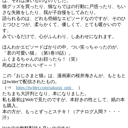
は、それは深いものなのでした。
猫グッズを買ったり、猫ならではの行動に戸惑ったり、ちい
さな失敗をしたり、我が子自慢をしてみたり。
語られるのは、どれも些細なエピソードなのですが、そのひ
とつひとつが、柔らかくて、優しくて、とても暖かいので
す。
みているだけで、心がふんわり、しあわせになれます。
ほんわかエピソードばかりの中、つい笑っちゃったのが、
「君の可愛い猫」（第1巻19話）。
ふくまるちゃんのお顔ったら！（笑）
死ぬほどかわいいぞ～～！
この『おじさまと猫』は、漫画家の桜井海さんが、もともと
はtwitterで配信されたもの。
（⇒
https://twitter.com/sakurai_umi_
）
たちまち大評判となり、本になりました。
私も最初はWebで見たのですが、本好きの性として、紙の本
も購入。
本の方が、もっとずっとステキ！（アナログ人間？・・・
汗）