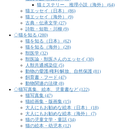
猫ミステリー、推理小説（海外） (64)
猫エッセイ（日本） (86)
猫エッセイ（海外） (9)
古典・伝承文学 (27)
詩歌・短歌・川柳 (9)
◇猫を知る (280)
猫を知る（日本） (62)
猫を知る（海外） (28)
獣医学 (32)
獣医論・獣医さんのエッセイ (30)
人獣共通感染症 (5)
動物の愛護/権利/解放、自然保護 (81)
飼育書・フード (47)
動物関連の法律 (8)
◇猫写真集、絵本、児童書など (122)
猫写真集 (47)
猫絵画集・版画集 (15)
大人にもお勧めな絵本（日本） (18)
大人にもお勧めな絵本（海外） (7)
猫の児童文学・童話 (34)
猫の絵本・幼児本 (12)