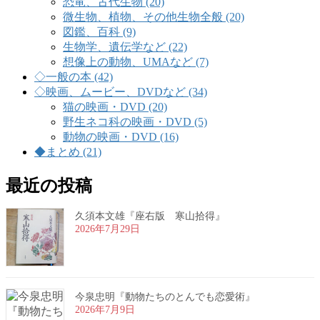
恐竜、古代生物 (20)
微生物、植物、その他生物全般 (20)
図鑑、百科 (9)
生物学、遺伝学など (22)
想像上の動物、UMAなど (7)
◇一般の本 (42)
◇映画、ムービー、DVDなど (34)
猫の映画・DVD (20)
野生ネコ科の映画・DVD (5)
動物の映画・DVD (16)
◆まとめ (21)
最近の投稿
久須本文雄『座右版 寒山拾得』
2026年7月29日
今泉忠明『動物たちのとんでも恋愛術』
2026年7月9日