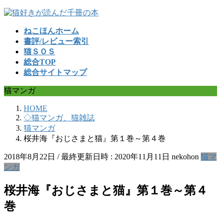
コ
ナ
ン
ビ
ねこほんホーム
テ
ゲ
書評/レビュー索引
ン
ー
猫ＳＯＳ
ツ
シ
総合TOP
へ
ョ
総合サイトマップ
ス
ン
キ
に
猫マンガ
ッ
移
プ
動
HOME
◇猫マンガ、猫雑誌
猫マンガ
桜井海『おじさまと猫』第１巻～第４巻
2018年8月22日
/ 最終更新日時 :
2020年11月11日
nekohon
猫マ
ンガ
桜井海『おじさまと猫』第１巻～第４
巻