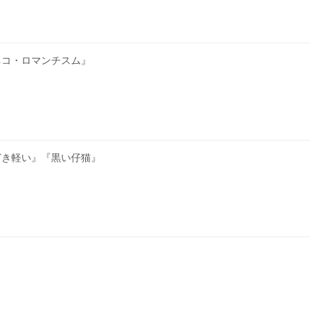
ネコ・ロマンチスム』
どき軽い』『黒い仔猫』
』