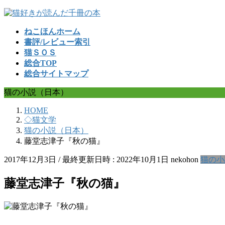
コ
ナ
ン
ビ
ねこほんホーム
テ
ゲ
書評/レビュー索引
ン
ー
猫ＳＯＳ
ツ
シ
総合TOP
へ
ョ
総合サイトマップ
ス
ン
キ
に
猫の小説（日本）
ッ
移
プ
動
HOME
◇猫文学
猫の小説（日本）
藤堂志津子『秋の猫』
2017年12月3日
/ 最終更新日時 :
2022年10月1日
nekohon
猫の小
藤堂志津子『秋の猫』