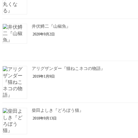
井伏鱒二『山椒魚』
2020年9月2日
アリグザンダー『猫ねこネコの物語』
2019年1月9日
柴田よしき『どろぼう猫』
2018年9月13日