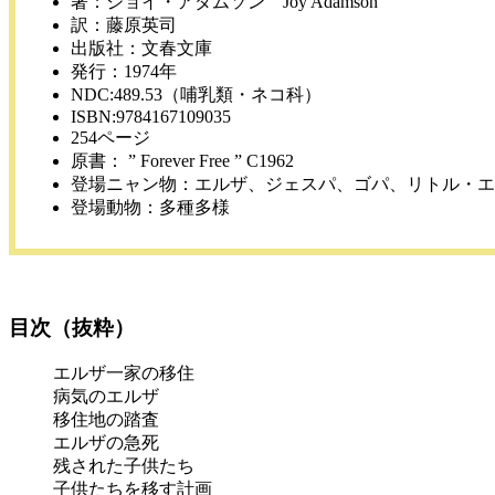
著：ジョイ・アダムソン Joy Adamson
訳：藤原英司
出版社：文春文庫
発行：1974年
NDC:489.53（哺乳類・ネコ科）
ISBN:9784167109035
254ページ
原書： ” Forever Free ” C1962
登場ニャン物：エルザ、ジェスパ、ゴパ、リトル・エ
登場動物：多種多様
目次（抜粋）
エルザ一家の移住
病気のエルザ
移住地の踏査
エルザの急死
残された子供たち
子供たちを移す計画