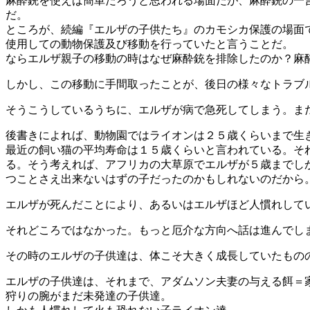
麻酔銃を使えば簡単だろうと思われる場面だが、麻酔銃の一
だ。
ところが、続編『エルザの子供たち』のカモシカ保護の場面
使用しての動物保護及び移動を行っていたと言うことだ。
ならエルザ親子の移動の時はなぜ麻酔銃を排除したのか？麻
しかし、この移動に手間取ったことが、後日の様々なトラブ
そうこうしているうちに、エルザが病で急死してしまう。ま
後書きによれば、動物園ではライオンは２５歳くらいまで生
最近の飼い猫の平均寿命は１５歳くらいと言われている。そ
る。そう考えれば、アフリカの大草原でエルザが５歳までし
つことさえ出来ないはずの子だったのかもしれないのだから
エルザが死んだことにより、あるいはエルザほど人慣れして
それどころではなかった。もっと厄介な方向へ話は進んでし
その時のエルザの子供達は、体こそ大きく成長していたもの
エルザの子供達は、それまで、アダムソン夫妻の与える餌＝
狩りの腕がまだ未発達の子供達。