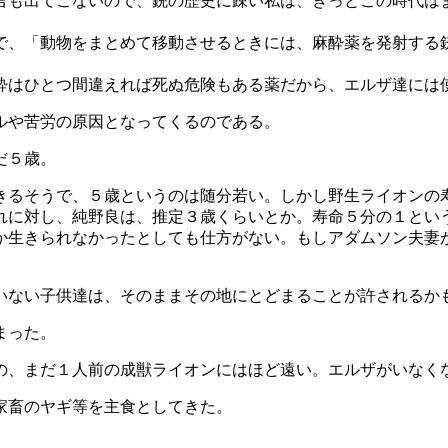
言も出てこないので、銃の歴史に疎い私は、きっとこの時代は
で、「動物をまとめて移動させるときには、麻酔薬を発射する
酔はひとつ間違えれば死ぬ危険もある薬だから、エルザ達には
ルや苦労の原因となってくるのである。
だ５歳。
きるそうで、５歳というのは随分若い。しかし野生ライオンの
れに対し、純野良は、推定３歳くらいとか。寿命５分の１とい
か生きられなかったとしても仕方がない。もしアダムソン夫妻
。
いない子供達は、そのままその地にとどまることが許されるか
まった。
の、まだ１人前の成獣ライオンにはほど遠い。エルザがいなく
家畜のヤギ等を主食としてきた。