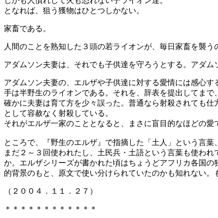
しかも人慣れして火も恐れない子ライオン達。
となれば、狙う獲物はひとつしかない。
家畜である。
人間のことを熟知した３頭の若ライオンが、毎日家畜を襲う
アダムソン夫妻は、それでも子供達を守ろうとする。アダム
アダムソン夫妻の、エルザや子供達に対する愛情には感心す
手は半野生のライオンである。それを、辞表を提出してまで
確かに夫妻は育て方を少々誤った。普通なら射殺されても仕
として容赦なく射殺している。
それがエルザ一家のこととなると、まさに盲目的なほどの愛
ところで、『野生のエルザ』で指摘した「土人」という言葉
まだ２～３回使われたし、土民兵・土語という言葉も使われ
か。エルザシリーズが書かれた頃はちょうどアフリカ各国の
的背景のもと、原文で使い分けられていたのかも知れない。
（２００４．１１．２７）
＊＊＊＊＊＊＊＊＊＊＊＊