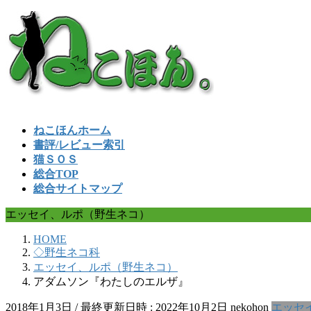
コ
ナ
ン
ビ
テ
ゲ
ン
ー
ツ
シ
へ
ョ
ス
ン
キ
に
ねこほんホーム
ッ
移
書評/レビュー索引
プ
動
猫ＳＯＳ
総合TOP
総合サイトマップ
エッセイ、ルポ（野生ネコ）
HOME
◇野生ネコ科
エッセイ、ルポ（野生ネコ）
アダムソン『わたしのエルザ』
2018年1月3日
/ 最終更新日時 :
2022年10月2日
nekohon
エッセ