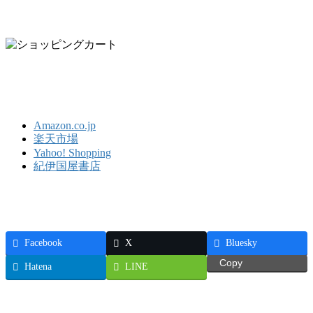
Amazon.co.jp
楽天市場
Yahoo! Shopping
紀伊国屋書店
Facebook
X
Bluesky
Copy
Hatena
LINE