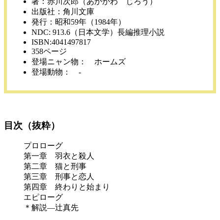
著：赤川次郎（あかがわ じろう）
出版社：角川文庫
発行：昭和59年（1984年）
NDC: 913.6（日本文学）長編推理小説
ISBN:4041497817
358ページ
登場ニャン物： ホームズ
登場動物： -
目次（抜粋）
プロローグ
第一章 羽衣と殺人
第二章 猫と刑事
第三章 刑事と恋人
第四章 終わりと始まり
エピローグ
＊解説―辻真先