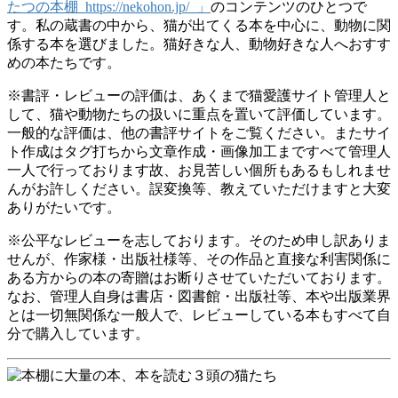
たつの本棚 https://nekohon.jp/ 」
のコンテンツのひとつで
す。私の蔵書の中から、猫が出てくる本を中心に、動物に関
係する本を選びました。猫好きな人、動物好きな人へおすす
めの本たちです。
※書評・レビューの評価は、あくまで猫愛護サイト管理人と
して、猫や動物たちの扱いに重点を置いて評価しています。
一般的な評価は、他の書評サイトをご覧ください。またサイ
ト作成はタグ打ちから文章作成・画像加工まですべて管理人
一人で行っております故、お見苦しい個所もあるもしれませ
んがお許しください。誤変換等、教えていただけますと大変
ありがたいです。
※公平なレビューを志しております。そのため申し訳ありま
せんが、作家様・出版社様等、その作品と直接な利害関係に
ある方からの本の寄贈はお断りさせていただいております。
なお、管理人自身は書店・図書館・出版社等、本や出版業界
とは一切無関係な一般人で、レビューしている本もすべて自
分で購入しています。