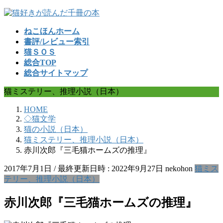
コ
ナ
ン
ビ
ねこほんホーム
テ
ゲ
書評/レビュー索引
ン
ー
猫ＳＯＳ
ツ
シ
総合TOP
へ
ョ
総合サイトマップ
ス
ン
キ
に
猫ミステリー、推理小説（日本）
ッ
移
プ
動
HOME
◇猫文学
猫の小説（日本）
猫ミステリー、推理小説（日本）
赤川次郎『三毛猫ホームズの推理』
2017年7月1日
/ 最終更新日時 :
2022年9月27日
nekohon
猫ミス
テリー、推理小説（日本）
赤川次郎『三毛猫ホームズの推理』