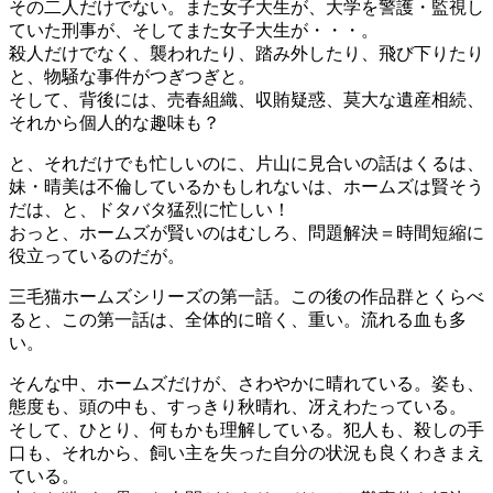
その二人だけでない。また女子大生が、大学を警護・監視し
ていた刑事が、そしてまた女子大生が・・・。
殺人だけでなく、襲われたり、踏み外したり、飛び下りたり
と、物騒な事件がつぎつぎと。
そして、背後には、売春組織、収賄疑惑、莫大な遺産相続、
それから個人的な趣味も？
と、それだけでも忙しいのに、片山に見合いの話はくるは、
妹・晴美は不倫しているかもしれないは、ホームズは賢そう
だは、と、ドタバタ猛烈に忙しい！
おっと、ホームズが賢いのはむしろ、問題解決＝時間短縮に
役立っているのだが。
三毛猫ホームズシリーズの第一話。この後の作品群とくらべ
ると、この第一話は、全体的に暗く、重い。流れる血も多
い。
そんな中、ホームズだけが、さわやかに晴れている。姿も、
態度も、頭の中も、すっきり秋晴れ、冴えわたっている。
そして、ひとり、何もかも理解している。犯人も、殺しの手
口も、それから、飼い主を失った自分の状況も良くわきまえ
ている。