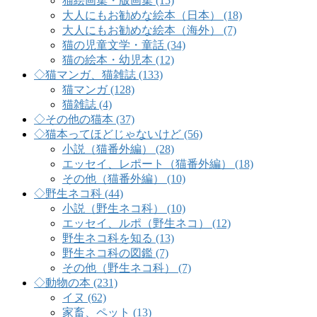
猫絵画集・版画集 (15)
大人にもお勧めな絵本（日本） (18)
大人にもお勧めな絵本（海外） (7)
猫の児童文学・童話 (34)
猫の絵本・幼児本 (12)
◇猫マンガ、猫雑誌 (133)
猫マンガ (128)
猫雑誌 (4)
◇その他の猫本 (37)
◇猫本ってほどじゃないけど (56)
小説（猫番外編） (28)
エッセイ、レポート（猫番外編） (18)
その他（猫番外編） (10)
◇野生ネコ科 (44)
小説（野生ネコ科） (10)
エッセイ、ルポ（野生ネコ） (12)
野生ネコ科を知る (13)
野生ネコ科の図鑑 (7)
その他（野生ネコ科） (7)
◇動物の本 (231)
イヌ (62)
家畜、ペット (13)