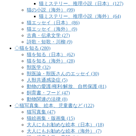
猫ミステリー、推理小説（日本） (127)
猫の小説（海外） (99)
猫ミステリー、推理小説（海外） (64)
猫エッセイ（日本） (86)
猫エッセイ（海外） (9)
古典・伝承文学 (27)
詩歌・短歌・川柳 (9)
◇猫を知る (280)
猫を知る（日本） (62)
猫を知る（海外） (28)
獣医学 (32)
獣医論・獣医さんのエッセイ (30)
人獣共通感染症 (5)
動物の愛護/権利/解放、自然保護 (81)
飼育書・フード (47)
動物関連の法律 (8)
◇猫写真集、絵本、児童書など (122)
猫写真集 (47)
猫絵画集・版画集 (15)
大人にもお勧めな絵本（日本） (18)
大人にもお勧めな絵本（海外） (7)