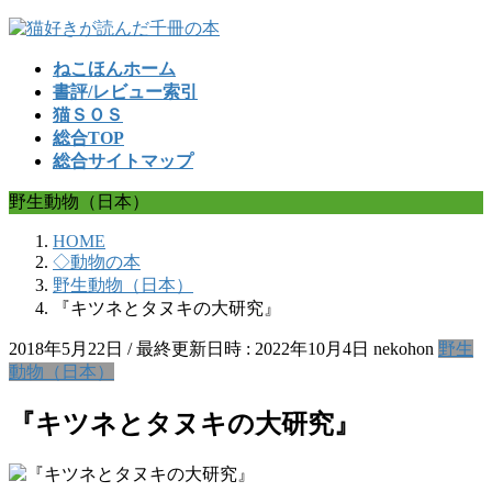
コ
ナ
ン
ビ
ねこほんホーム
テ
ゲ
書評/レビュー索引
ン
ー
猫ＳＯＳ
ツ
シ
総合TOP
へ
ョ
総合サイトマップ
ス
ン
キ
に
野生動物（日本）
ッ
移
プ
動
HOME
◇動物の本
野生動物（日本）
『キツネとタヌキの大研究』
2018年5月22日
/ 最終更新日時 :
2022年10月4日
nekohon
野生
動物（日本）
『キツネとタヌキの大研究』