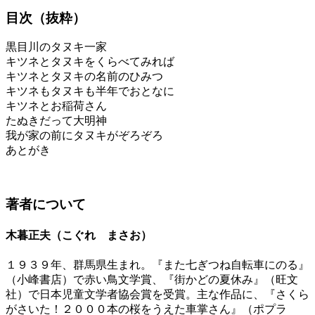
目次（抜粋）
黒目川のタヌキ一家
キツネとタヌキをくらべてみれば
キツネとタヌキの名前のひみつ
キツネもタヌキも半年でおとなに
キツネとお稲荷さん
たぬきだって大明神
我が家の前にタヌキがぞろぞろ
あとがき
著者について
木暮正夫（こぐれ まさお）
１９３９年、群馬県生まれ。『また七ぎつね自転車にのる』
（小峰書店）で赤い鳥文学賞、『街かどの夏休み』（旺文
社）で日本児童文学者協会賞を受賞。主な作品に、『さくら
がさいた！２０００本の桜をうえた車掌さん』（ポプラ