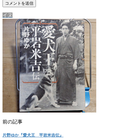
イヌ
前の記事
片野ゆか『愛犬王 平岩米吉伝』