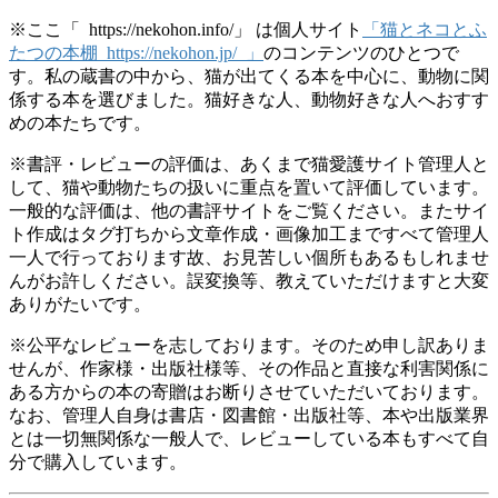
※ここ「 https://nekohon.info/」 は個人サイト
「猫とネコとふ
たつの本棚 https://nekohon.jp/ 」
のコンテンツのひとつで
す。私の蔵書の中から、猫が出てくる本を中心に、動物に関
係する本を選びました。猫好きな人、動物好きな人へおすす
めの本たちです。
※書評・レビューの評価は、あくまで猫愛護サイト管理人と
して、猫や動物たちの扱いに重点を置いて評価しています。
一般的な評価は、他の書評サイトをご覧ください。またサイ
ト作成はタグ打ちから文章作成・画像加工まですべて管理人
一人で行っております故、お見苦しい個所もあるもしれませ
んがお許しください。誤変換等、教えていただけますと大変
ありがたいです。
※公平なレビューを志しております。そのため申し訳ありま
せんが、作家様・出版社様等、その作品と直接な利害関係に
ある方からの本の寄贈はお断りさせていただいております。
なお、管理人自身は書店・図書館・出版社等、本や出版業界
とは一切無関係な一般人で、レビューしている本もすべて自
分で購入しています。