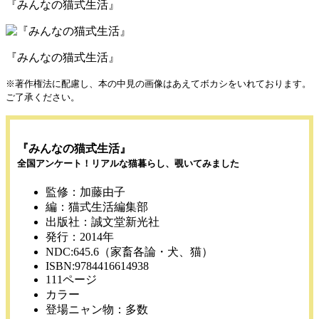
『みんなの猫式生活』
『みんなの猫式生活』
※著作権法に配慮し、本の中見の画像はあえてボカシをいれております。
ご了承ください。
『みんなの猫式生活』
全国アンケート！リアルな猫暮らし、覗いてみました
監修：加藤由子
編：猫式生活編集部
出版社：誠文堂新光社
発行：2014年
NDC:645.6（家畜各論・犬、猫）
ISBN:9784416614938
111ページ
カラー
登場ニャン物：多数