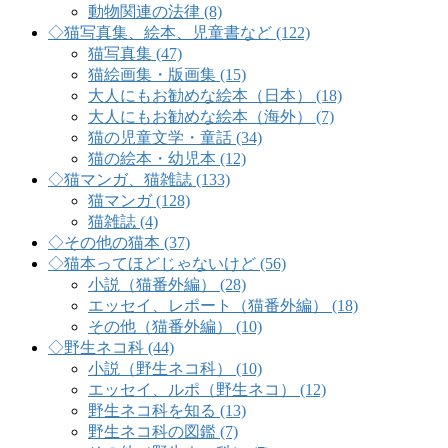
動物関連の法律 (8)
◇猫写真集、絵本、児童書など (122)
猫写真集 (47)
猫絵画集・版画集 (15)
大人にもお勧めな絵本（日本） (18)
大人にもお勧めな絵本（海外） (7)
猫の児童文学・童話 (34)
猫の絵本・幼児本 (12)
◇猫マンガ、猫雑誌 (133)
猫マンガ (128)
猫雑誌 (4)
◇その他の猫本 (37)
◇猫本ってほどじゃないけど (56)
小説（猫番外編） (28)
エッセイ、レポート（猫番外編） (18)
その他（猫番外編） (10)
◇野生ネコ科 (44)
小説（野生ネコ科） (10)
エッセイ、ルポ（野生ネコ） (12)
野生ネコ科を知る (13)
野生ネコ科の図鑑 (7)