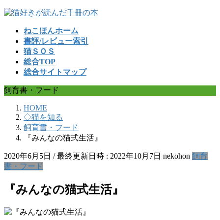
コ
ナ
ン
ビ
ねこほんホーム
テ
ゲ
書評/レビュー索引
ン
ー
猫ＳＯＳ
ツ
シ
総合TOP
へ
ョ
総合サイトマップ
ス
ン
キ
に
飼育書・フード
ッ
移
プ
動
HOME
◇猫を知る
飼育書・フード
『みんなの猫式生活』
2020年6月5日
/ 最終更新日時 :
2022年10月7日
nekohon
飼育
書・フード
『みんなの猫式生活』