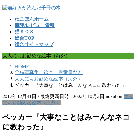
コ
ナ
ン
ビ
ねこほんホーム
テ
ゲ
書評/レビュー索引
ン
ー
猫ＳＯＳ
ツ
シ
総合TOP
へ
ョ
総合サイトマップ
ス
ン
キ
に
大人にもお勧めな絵本（海外）
ッ
移
プ
動
HOME
◇猫写真集、絵本、児童書など
大人にもお勧めな絵本（海外）
ベッカー『大事なことはみーんなネコに教わった』
2017年12月31日
/ 最終更新日時 :
2022年10月2日
nekohon
大人
にもお勧めな絵本（海外）
ベッカー『大事なことはみーんなネコ
に教わった』