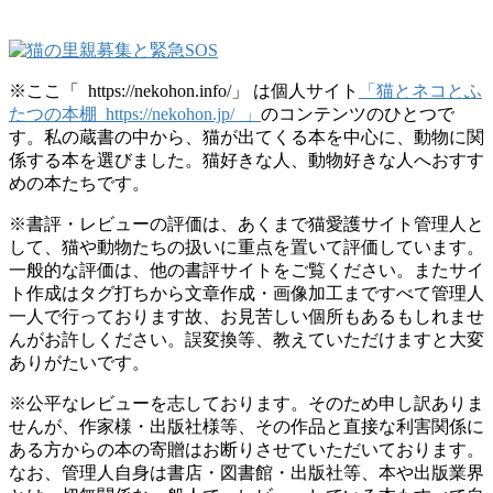
※ここ「 https://nekohon.info/」 は個人サイト
「猫とネコとふ
たつの本棚 https://nekohon.jp/ 」
のコンテンツのひとつで
す。私の蔵書の中から、猫が出てくる本を中心に、動物に関
係する本を選びました。猫好きな人、動物好きな人へおすす
めの本たちです。
※書評・レビューの評価は、あくまで猫愛護サイト管理人と
して、猫や動物たちの扱いに重点を置いて評価しています。
一般的な評価は、他の書評サイトをご覧ください。またサイ
ト作成はタグ打ちから文章作成・画像加工まですべて管理人
一人で行っております故、お見苦しい個所もあるもしれませ
んがお許しください。誤変換等、教えていただけますと大変
ありがたいです。
※公平なレビューを志しております。そのため申し訳ありま
せんが、作家様・出版社様等、その作品と直接な利害関係に
ある方からの本の寄贈はお断りさせていただいております。
なお、管理人自身は書店・図書館・出版社等、本や出版業界