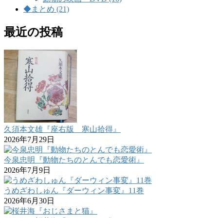
◆まとめ (21)
最近の投稿
久須本文雄『座右版 寒山拾得』
2026年7月29日
今泉忠明『動物たちのとんでも恋愛術』
2026年7月9日
うめざわしゅん『ダーウィン事変』11巻
2026年6月30日