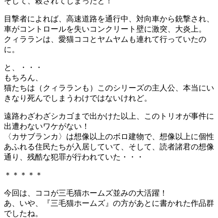
そして、殺されてしまったと！
目撃者によれば、高速道路を通行中、対向車から銃撃され、
車がコントロールを失いコンクリート壁に激突、大炎上。
クィラランは、愛猫ココとヤムヤムも連れて行っていたの
に。
と、・・・
もちろん、
猫たちは（クィラランも）このシリーズの主人公、本当にい
きなり死んでしまうわけではないけれど。
遠路わざわざシカゴまで出かけた以上、このトリオが事件に
出遭わないワケがない！
〈カサブランカ〉は想像以上のボロ建物で、想像以上に個性
あふれる住民たちが入居していて、そして、読者諸君の想像
通り、残酷な犯罪が行われていた・・・
＊＊＊＊＊
今回は、ココが三毛猫ホームズ並みの大活躍！
あ、いや、『三毛猫ホームズ』の方があとに書かれた作品群
でしたね。