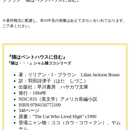
※著作権法に配慮し、本の中見の画像はあえてボカシをいれております。
ご了承ください。
『猫はペントハウスに住む』
『猫は・・・』シャム猫ココシリーズ
著：リリアン・J・ブラウン Lilian Jackson Braun
訳：羽田詩津子（はた しづこ）
出版社：早川書房 ハヤカワ文庫
発行：1994年
NDC:933（英文学）アメリカ長編小説
ISBN:9784150772109
348ページ
原書：”The Cat Who Lived High” c1990
登場ニャン物：ココ（カウ・コウ＝クン）、ヤム
ヤム