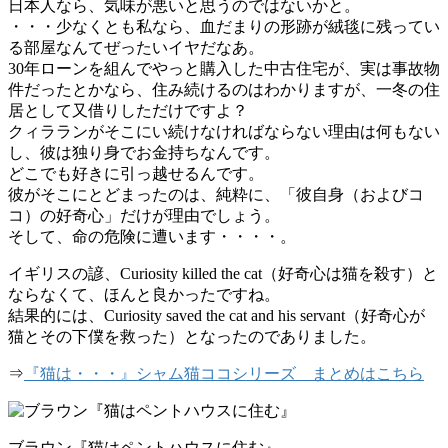
日本人なら、気味が悪いと思うのではないかと。
・・・少なくとも私なら、血だまりの形跡が絨毯に残ってい
る部屋なんてぜったいイヤだなあ。
30年ローンを組んでやっと購入した中古住宅が、実は事故物
件だったとかなら、住み続けるのはわかりますが、一冬の住
居として又借りしただけですよ？
クィラランがそこにい続けなければならない理由は何もない
し、彼は独り身でお金持ちなんです。
どこでも好きに引っ越せるんです。
彼がそこにとどまったのは、純粋に、「彼自身（およびコ
コ）の好奇心」だけが理由でしょう。
そして、命の危険に遭います・・・・。
イギリスの諺、Curiosity killed the cat（好奇心は猫を殺す）と
ならなくて、ほんと良かったですね。
結果的には、Curiosity saved the cat and his servant（好奇心が
猫とその下僕を救った）となったのでありました。
⇒
『猫は・・・』シャム猫ココシリーズ まとめはこちら
ブラウン『猫はペントハウスに住む』