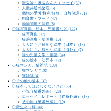
獣医論・獣医さんのエッセイ (30)
人獣共通感染症 (5)
動物の愛護/権利/解放、自然保護 (81)
飼育書・フード (47)
動物関連の法律 (8)
◇猫写真集、絵本、児童書など (122)
猫写真集 (47)
猫絵画集・版画集 (15)
大人にもお勧めな絵本（日本） (18)
大人にもお勧めな絵本（海外） (7)
猫の児童文学・童話 (34)
猫の絵本・幼児本 (12)
◇猫マンガ、猫雑誌 (133)
猫マンガ (128)
猫雑誌 (4)
◇その他の猫本 (37)
◇猫本ってほどじゃないけど (56)
小説（猫番外編） (28)
エッセイ、レポート（猫番外編） (18)
その他（猫番外編） (10)
◇野生ネコ科 (44)