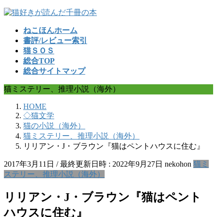
コ
ナ
ン
ビ
ねこほんホーム
テ
ゲ
書評/レビュー索引
ン
ー
猫ＳＯＳ
ツ
シ
総合TOP
へ
ョ
総合サイトマップ
ス
ン
キ
に
猫ミステリー、推理小説（海外）
ッ
移
プ
動
HOME
◇猫文学
猫の小説（海外）
猫ミステリー、推理小説（海外）
リリアン・J・ブラウン『猫はペントハウスに住む』
2017年3月11日
/ 最終更新日時 :
2022年9月27日
nekohon
猫ミ
ステリー、推理小説（海外）
リリアン・J・ブラウン『猫はペント
ハウスに住む』